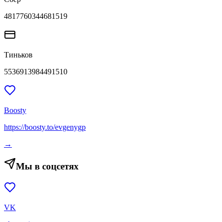
4817760344681519
Тиньков
5536913984491510
Boosty
https://boosty.to/evgenygp
→
Мы в соцсетях
VK