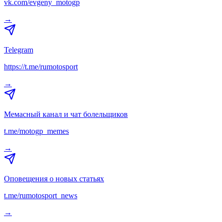
vk.com/evgeny_motogp
→
Telegram
https://t.me/rumotosport
→
Мемасный канал и чат болельщиков
t.me/motogp_memes
→
Оповещения о новых статьях
t.me/rumotosport_news
→