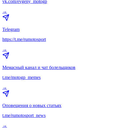
vk.com/evgeny_motogp
→
Telegram
https://t.me/rumotosport
→
Мемасный канал и чат болельщиков
t.me/motogp_memes
→
Оповещения о новых статьях
t.me/rumotosport_news
→