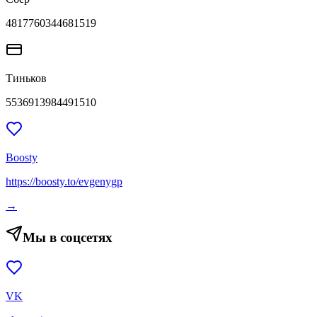
4817760344681519
Тиньков
5536913984491510
Boosty
https://boosty.to/evgenygp
→
Мы в соцсетях
VK