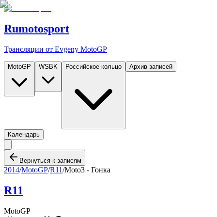
Rumotosport
Трансляции от Evgeny MotoGP
MotoGP
WSBK
Российское кольцо
Архив записей
Календарь
Вернуться к записям
2014
/
MotoGP
/
R11
/
Moto3 - Гонка
R11
MotoGP