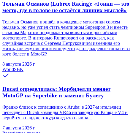
Тельман Османов (Lubrex Racing): «Гонки — это
место, где в голове не остаётся лишних мыслей»
Тельман Османов пришёл в кольцевые мотогонки совсем
недавно, но уже успел стать чемпионом Supersport 3 и вместе
с сыном Маратом продолжает развиваться в российском
мотоспорте. В интервью Rumotosport он рассказал, как
случайная встреча с Сергеем Петруковичем изменила его
жизнь, почему сменил команду, что дают дождевые гонки и за
кого болеет в MotoGP.
8 августа 2026 г.
WorldSBK
Ducati определилась: Морбиделли меняет
MotoGP на Superbike и заменит Булегу
Франко близок к соглашению с Aruba: в 2027-м итальянец
пересядет с Ducati команды VR46 на заводскую Panigale V4 и
вернётся в паддок, откуда когда-то начинал.
7 августа 2026 г.