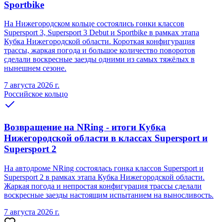
Sportbike
На Нижегородском кольце состоялись гонки классов
Supersport 3, Supersport 3 Debut и Sportbike в рамках этапа
Кубка Нижегородской области. Короткая конфигурация
трассы, жаркая погода и большое количество поворотов
сделали воскресные заезды одними из самых тяжёлых в
нынешнем сезоне.
7 августа 2026 г.
Российское кольцо
Возвращение на NRing - итоги Кубка
Нижегородской области в классах Supersport и
Supersport 2
На автодроме NRing состоялась гонка классов Supersport и
Supersport 2 в рамках этапа Кубка Нижегородской области.
Жаркая погода и непростая конфигурация трассы сделали
воскресные заезды настоящим испытанием на выносливость.
7 августа 2026 г.