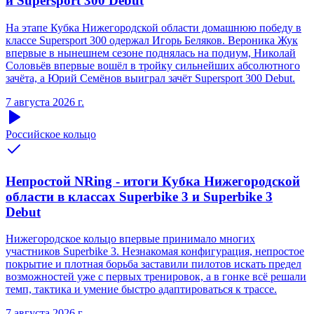
и Supersport 300 Debut
На этапе Кубка Нижегородской области домашнюю победу в
классе Supersport 300 одержал Игорь Беляков. Вероника Жук
впервые в нынешнем сезоне поднялась на подиум, Николай
Соловьёв впервые вошёл в тройку сильнейших абсолютного
зачёта, а Юрий Семёнов выиграл зачёт Supersport 300 Debut.
7 августа 2026 г.
Российское кольцо
Непростой NRing - итоги Кубка Нижегородской
области в классах Superbike 3 и Superbike 3
Debut
Нижегородское кольцо впервые принимало многих
участников Superbike 3. Незнакомая конфигурация, непростое
покрытие и плотная борьба заставили пилотов искать предел
возможностей уже с первых тренировок, а в гонке всё решали
темп, тактика и умение быстро адаптироваться к трассе.
7 августа 2026 г.