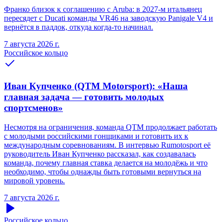
Франко близок к соглашению с Aruba: в 2027-м итальянец
пересядет с Ducati команды VR46 на заводскую Panigale V4 и
вернётся в паддок, откуда когда-то начинал.
7 августа 2026 г.
Российское кольцо
Иван Купченко (QTM Motorsport): «Наша
главная задача — готовить молодых
спортсменов»
Несмотря на ограничения, команда QTM продолжает работать
с молодыми российскими гонщиками и готовить их к
международным соревнованиям. В интервью Rumotosport её
руководитель Иван Купченко рассказал, как создавалась
команда, почему главная ставка делается на молодёжь и что
необходимо, чтобы однажды быть готовыми вернуться на
мировой уровень.
7 августа 2026 г.
Российское кольцо