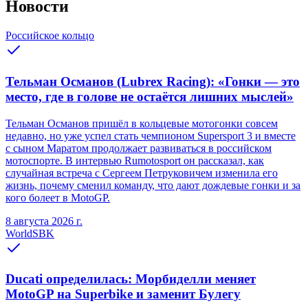
Новости
Российское кольцо
Тельман Османов (Lubrex Racing): «Гонки — это
место, где в голове не остаётся лишних мыслей»
Тельман Османов пришёл в кольцевые мотогонки совсем
недавно, но уже успел стать чемпионом Supersport 3 и вместе
с сыном Маратом продолжает развиваться в российском
мотоспорте. В интервью Rumotosport он рассказал, как
случайная встреча с Сергеем Петруковичем изменила его
жизнь, почему сменил команду, что дают дождевые гонки и за
кого болеет в MotoGP.
8 августа 2026 г.
WorldSBK
Ducati определилась: Морбиделли меняет
MotoGP на Superbike и заменит Булегу