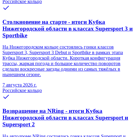
Российское кольцо
Столкновение на старте - итоги Кубка
Нижегородской области в классах Supersport 3 и
Sportbike
На Нижегородском кольце состоялись гонки классов
Supersport 3, Supersport 3 Debut и Sportbike в рамках этапа
Кубка Нижегородской области. Короткая конфигурация
трассы, жаркая погода и большое количество поворотов
сделали воскресные заезды одними из самых тяжёлых в
нынешнем сезоне.
7 августа 2026 г.
Российское кольцо
Возвращение на NRing - итоги Кубка
Нижегородской области в классах Supersport и
Supersport 2
На автодроме NRing состоялась гонка классов Supersport и