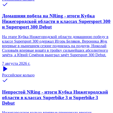
Домашняя победа на NRing - итоги Кубка
Нижегородской области в классах Supersport 300
и Supersport 300 Debut
На этапе Кубка Нижегородской области домашнюю победу в
классе Supersport 300 одержал Игорь Беляков. Вероника Жук
впервые в нынешнем сезоне поднялась на подиум, Николай
Соловьёв впервые вошёл в тройку сильнейших абсолютного
зачёта, а Юрий Семёнов выиграл зачёт Supersport 300 Debut.
7 августа 2026 г.
Российское кольцо
Непростой NRing - итоги Кубка Нижегородской
области в классах Superbike 3 и Superbike 3
Debut
Нижегородское кольцо впервые принимало многих