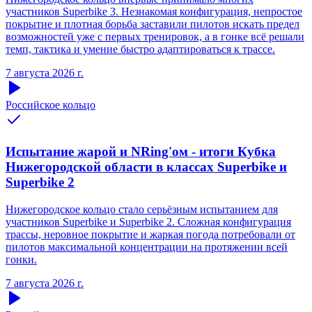
участников Superbike 3. Незнакомая конфигурация, непростое
покрытие и плотная борьба заставили пилотов искать предел
возможностей уже с первых тренировок, а в гонке всё решали
темп, тактика и умение быстро адаптироваться к трассе.
7 августа 2026 г.
Российское кольцо
Испытание жарой и NRing'ом - итоги Кубка
Нижегородской области в классах Superbike и
Superbike 2
Нижегородское кольцо стало серьёзным испытанием для
участников Superbike и Superbike 2. Сложная конфигурация
трассы, неровное покрытие и жаркая погода потребовали от
пилотов максимальной концентрации на протяжении всей
гонки.
7 августа 2026 г.