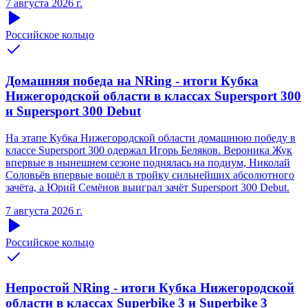
7 августа 2026 г.
Российское кольцо
Домашняя победа на NRing - итоги Кубка
Нижегородской области в классах Supersport 300
и Supersport 300 Debut
На этапе Кубка Нижегородской области домашнюю победу в
классе Supersport 300 одержал Игорь Беляков. Вероника Жук
впервые в нынешнем сезоне поднялась на подиум, Николай
Соловьёв впервые вошёл в тройку сильнейших абсолютного
зачёта, а Юрий Семёнов выиграл зачёт Supersport 300 Debut.
7 августа 2026 г.
Российское кольцо
Непростой NRing - итоги Кубка Нижегородской
области в классах Superbike 3 и Superbike 3