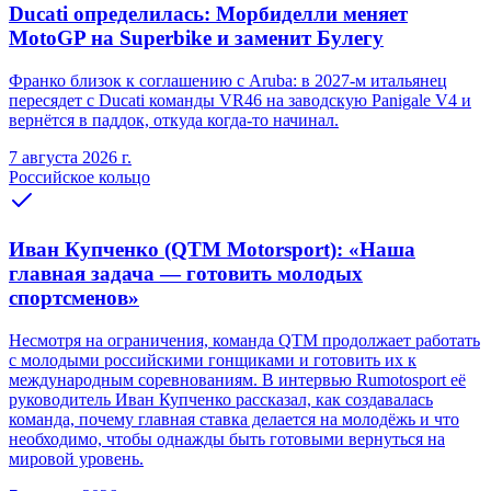
Ducati определилась: Морбиделли меняет
MotoGP на Superbike и заменит Булегу
Франко близок к соглашению с Aruba: в 2027-м итальянец
пересядет с Ducati команды VR46 на заводскую Panigale V4 и
вернётся в паддок, откуда когда-то начинал.
7 августа 2026 г.
Российское кольцо
Иван Купченко (QTM Motorsport): «Наша
главная задача — готовить молодых
спортсменов»
Несмотря на ограничения, команда QTM продолжает работать
с молодыми российскими гонщиками и готовить их к
международным соревнованиям. В интервью Rumotosport её
руководитель Иван Купченко рассказал, как создавалась
команда, почему главная ставка делается на молодёжь и что
необходимо, чтобы однажды быть готовыми вернуться на
мировой уровень.