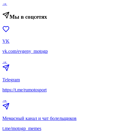
→
Мы в соцсетях
VK
vk.com/evgeny_motogp
→
Telegram
https://t.me/rumotosport
→
Мемасный канал и чат болельщиков
t.me/motogp_memes