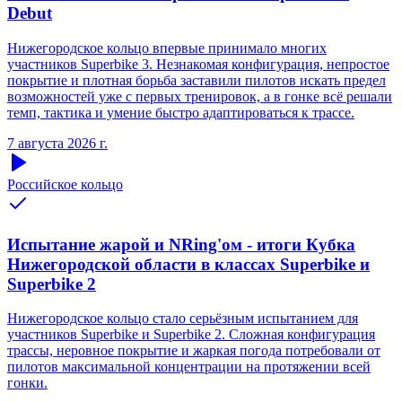
Debut
Нижегородское кольцо впервые принимало многих
участников Superbike 3. Незнакомая конфигурация, непростое
покрытие и плотная борьба заставили пилотов искать предел
возможностей уже с первых тренировок, а в гонке всё решали
темп, тактика и умение быстро адаптироваться к трассе.
7 августа 2026 г.
Российское кольцо
Испытание жарой и NRing'ом - итоги Кубка
Нижегородской области в классах Superbike и
Superbike 2
Нижегородское кольцо стало серьёзным испытанием для
участников Superbike и Superbike 2. Сложная конфигурация
трассы, неровное покрытие и жаркая погода потребовали от
пилотов максимальной концентрации на протяжении всей
гонки.