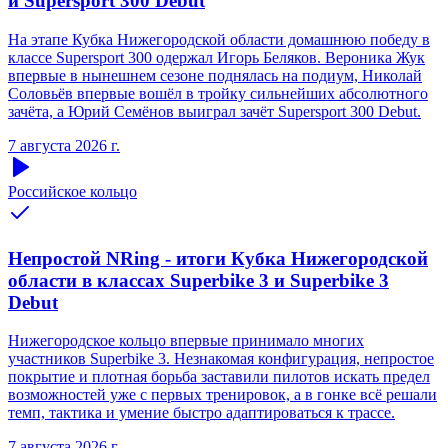
и Supersport 300 Debut
На этапе Кубка Нижегородской области домашнюю победу в
классе Supersport 300 одержал Игорь Беляков. Вероника Жук
впервые в нынешнем сезоне поднялась на подиум, Николай
Соловьёв впервые вошёл в тройку сильнейших абсолютного
зачёта, а Юрий Семёнов выиграл зачёт Supersport 300 Debut.
7 августа 2026 г.
Российское кольцо
Непростой NRing - итоги Кубка Нижегородской
области в классах Superbike 3 и Superbike 3
Debut
Нижегородское кольцо впервые принимало многих
участников Superbike 3. Незнакомая конфигурация, непростое
покрытие и плотная борьба заставили пилотов искать предел
возможностей уже с первых тренировок, а в гонке всё решали
темп, тактика и умение быстро адаптироваться к трассе.
7 августа 2026 г.