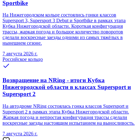
Sportbike
На Нижегородском кольце состоялись гонки классов
Supersport 3, Supersport 3 Debut и Sportbike в рамках этапа
Кубка Нижегородской области. Короткая конфигурация
трассы, жаркая погода и большое количество поворотов
сделали воскресные заезды одними из самых тяжёлых в
нынешнем сезоне.
7 августа 2026 г.
Российское кольцо
Возвращение на NRing - итоги Кубка
Нижегородской области в классах Supersport и
Supersport 2
На автодроме NRing состоялась гонка классов Supersport и
Supersport 2 в рамках этапа Кубка Нижегородской области.
Жаркая погода и непростая конфигурация трассы сделали
воскресные заезды настоящим испытанием на выносливость.
7 августа 2026 г.