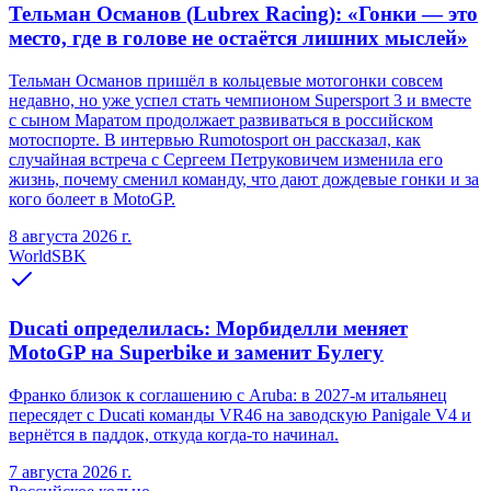
Тельман Османов (Lubrex Racing): «Гонки — это
место, где в голове не остаётся лишних мыслей»
Тельман Османов пришёл в кольцевые мотогонки совсем
недавно, но уже успел стать чемпионом Supersport 3 и вместе
с сыном Маратом продолжает развиваться в российском
мотоспорте. В интервью Rumotosport он рассказал, как
случайная встреча с Сергеем Петруковичем изменила его
жизнь, почему сменил команду, что дают дождевые гонки и за
кого болеет в MotoGP.
8 августа 2026 г.
WorldSBK
Ducati определилась: Морбиделли меняет
MotoGP на Superbike и заменит Булегу
Франко близок к соглашению с Aruba: в 2027-м итальянец
пересядет с Ducati команды VR46 на заводскую Panigale V4 и
вернётся в паддок, откуда когда-то начинал.
7 августа 2026 г.