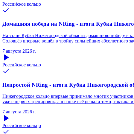
Российское кольцо
Домашняя победа на NRing - итоги Кубка Нижегоро
На этапе Кубка Нижегородской области домашнюю победу в кла
Соловьёв впервые вошёл в тройку сильнейших абсолютного зачё
7 августа 2026 г.
Российское кольцо
Непростой NRing - итоги Кубка Нижегородской обл
Нижегородское кольцо впервые принимало многих участников S
уже с первых тренировок, а в гонке всё решали темп, тактика и
7 августа 2026 г.
Российское кольцо