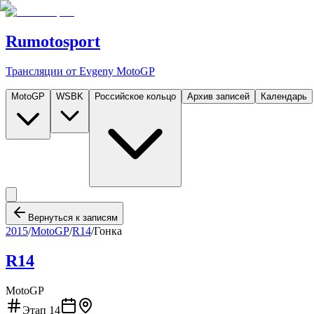
Rumotosport
Трансляции от Evgeny MotoGP
MotoGP
WSBK
Российское кольцо
Архив записей
Календарь
Вернуться к записям
2015
/
MotoGP
/
R14
/
Гонка
R14
MotoGP
Этап
14