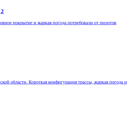
 2
ровное покрытие и жаркая погода потребовали от пилотов
одской области. Короткая конфигурация трассы, жаркая погода и