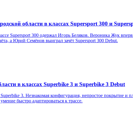
дской области в классах Supersport 300 и Supersp
ссе Supersport 300 одержал Игорь Беляков. Вероника Жук впер
та, а Юрий Семёнов выиграл зачёт Supersport 300 Debut.
асти в классах Superbike 3 и Superbike 3 Debut
uperbike 3. Незнакомая конфигурация, непростое покрытие и пл
 умение быстро адаптироваться к трассе.