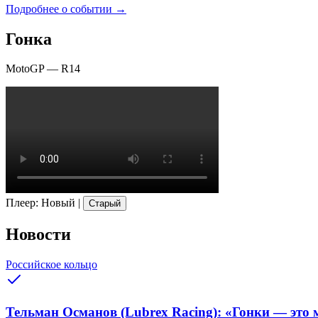
Подробнее о событии →
Гонка
MotoGP
—
R14
Плеер
:
Новый
|
Старый
Новости
Российское кольцо
Тельман Османов (Lubrex Racing): «Гонки — это м