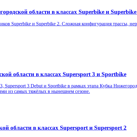
ородской области в классах Superbike и Superbike
ков Superbike и Superbike 2. Сложная конфигурация трассы, не
кой области в классах Supersport 3 и Sportbike
3, Supersport 3 Debut и Sportbike в рамках этапа Кубка Нижегор
ими из самых тяжёлых в нынешнем сезоне.
й области в классах Supersport и Supersport 2