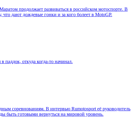
 Маратом продолжает развиваться в российском мотоспорте. В
, что дают дождевые гонки и за кого болеет в MotoGP.
в паддок, откуда когда-то начинал.
ным соревнованиям. В интервью Rumotosport её руководитель
ажды быть готовыми вернуться на мировой уровень.