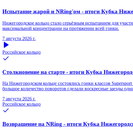
Испытание жарой и NRing'ом - итоги Кубка Нижег
Нижегородское кольцо стало серьёзным испытанием для участни
максимальной концентрации на протяжении всей гонки.
7 августа 2026 г.
Российское кольцо
Столкновение на старте - итоги Кубка Нижегородс
На Нижегородском кольце состоялись гонки классов Supersport 
большое количество поворотов сделали воскресные заезды одн
7 августа 2026 г.
Российское кольцо
Возвращение на NRing - итоги Кубка Нижегородско