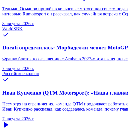
Тельман Османов пришёл в кольцевые мотогонки совсем недавно
интервью Rumotosport он рассказал, как случайная встреча с С
8 августа 2026 г.
WorldSBK
Ducati определилась: Морбиделли меняет MotoGP 
Франко близок к соглашению с Aruba: в 2027-м итальянец переся
7 августа 2026 г.
Российское кольцо
Иван Купченко (QTM Motorsport): «Наша главна
Несмотря на ограничения, команда QTM продолжает работать 
Иван Купченко рассказал, как создавалась команда, почему гл
7 августа 2026 г.