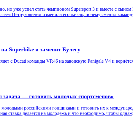
, но уже успел стать чемпионом Supersport 3 и вместе с сыном
ергеем Петруковичем изменила его жизнь, почему сменил команду
на Superbike и заменит Булегу
дет с Ducati команды VR46 на заводскую Panigale V4 и вернётся 
я задача — готовить молодых спортсменов»
с молодыми российскими гонщиками и готовить их к международ
авная ставка делается на молодёжь и что необходимо, чтобы одн