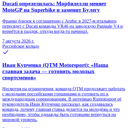
Ducati определилась: Морбиделли меняет
MotoGP на Superbike и заменит Булегу
Франко близок к соглашению с Aruba: в 2027-м итальянец
пересядет с Ducati команды VR46 на заводскую Panigale V4 и
вернётся в паддок, откуда когда-то начинал.
7 августа 2026 г.
Российское кольцо
Иван Купченко (QTM Motorsport): «Наша
главная задача — готовить молодых
спортсменов»
Несмотря на ограничения, команда QTM продолжает работать
с молодыми российскими гонщиками и готовить их к
международным соревнованиям. В интервью Rumotosport её
руководитель Иван Купченко рассказал, как создавалась
команда, почему главная ставка делается на молодёжь и что
необходимо, чтобы однажды быть готовыми вернуться на
мировой уровень.