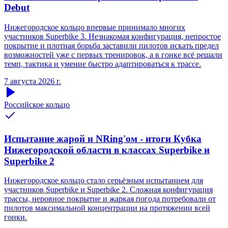
Debut
Нижегородское кольцо впервые принимало многих
участников Superbike 3. Незнакомая конфигурация, непростое
покрытие и плотная борьба заставили пилотов искать предел
возможностей уже с первых тренировок, а в гонке всё решали
темп, тактика и умение быстро адаптироваться к трассе.
7 августа 2026 г.
Российское кольцо
Испытание жарой и NRing'ом - итоги Кубка
Нижегородской области в классах Superbike и
Superbike 2
Нижегородское кольцо стало серьёзным испытанием для
участников Superbike и Superbike 2. Сложная конфигурация
трассы, неровное покрытие и жаркая погода потребовали от
пилотов максимальной концентрации на протяжении всей
гонки.