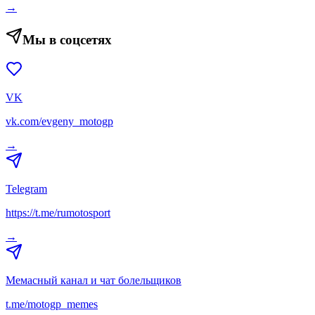
→
Мы в соцсетях
VK
vk.com/evgeny_motogp
→
Telegram
https://t.me/rumotosport
→
Мемасный канал и чат болельщиков
t.me/motogp_memes