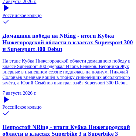
7 августа 2026 г.
Российское кольцо
Домашняя победа на NRing - итоги Кубка
Нижегородской области в классах Supersport 300
и Supersport 300 Debut
На этапе Кубка Нижегородской области домашнюю победу в
классе Supersport 300 одержал Игорь Беляков. Вероника Жук
впервые в нынешнем сезоне поднялась на подиум, Николай
Соловьёв впервые вошёл в тройку сильнейших абсолютного
зачёта, а Юрий Семёнов выиграл зачёт Supersport 300 Debut.
7 августа 2026 г.
Российское кольцо
Непростой NRing - итоги Кубка Нижегородской
области в классах Superbike 3 и Superbike 3