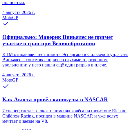
полностью.
4 августа 2026 г.
MotoGP
Официально: Маверик Виньялес не примет
участие в гран-при Великобритании
KTM отправляет тест-пилота Эспаргаро в Сильверстоун, а сам
Виньялес в соцсетях спорит со слухами о досрочном
увольнении: у него нашли ещё один разрыв в плече.
4 августа 2026 г.
MotoGP
Как Акоста провёл каникулы в NASCAR
Испанец слетал за океан, поменял колёса на пит-стопе Richard
Childress Racing, посидел в машине NASCAR и уже вслух
мечтает о заезде на V8.