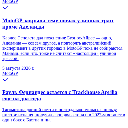
MotoGP
MotoGP закрыла тему новых уличных трасс
кроме Аделаиды
Карлос Эспелета дал пояснения: Буэнос-Айрес — одно,
Аделаида — совсем другое, а повторять австралийский
эксперимент в других городах в MotoGP пока не собираются.
Майами, если что, тоже не считают «настоящей» уличной
трассой.
5 августа 2026 г.
MotoGP
Рауль Фернандес остается с Trackhouse Aprilia
еще на два года
Тягомотина длиной почти в полгода закончилась в пользу
пилота: испанец получил свои два сезона и в 2027-м встанет в
один бокс с Бастианини.