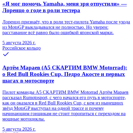
«Я мог помочь Yamaha, меня зря отпустили» —
Лоренцо о годе в роли тестера
Лоренцо признаёт, что в роли тест-пилота Yamaha после ухода
из MotoGP выкладывался не полностью. Но уверен:
расставание всё равно было ошибкой японской марки.
5 августа 2026 г.
Российское кольцо
Артём Мараев (A5 СКАРТИМ BMW Motorrad):
о Red Bull Rookies Cup, Педро Акосте и первых
шагах в мотоспорте
Пилот команды A5 СКАРТИМ BMW Motorrad Артём Мараев
рассказал Rumotosport, с чего начался его путь в мотоспорте,
как он оказался в Red Bull Rookies Cup, с кем из нынешних
звёзд MotoGP выступал на одной трассе и почему
начинающим гонщикам не стоит торопиться с переходом на
мощные мотоциклы.
5 августа 2026 г.