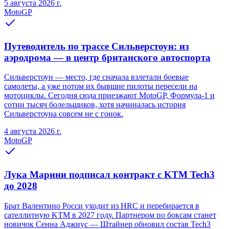
5 августа 2026 г.
MotoGP
Путеводитель по трассе Сильверстоун: из
аэродрома — в центр британского автоспорта
Сильверстоун — место, где сначала взлетали боевые
самолеты, а уже потом их бывшие пилоты пересели на
мотоциклы. Сегодня сюда приезжают MotoGP, Формула-1 и
сотни тысяч болельщиков, хотя начиналась история
Сильверстоуна совсем не с гонок.
4 августа 2026 г.
MotoGP
Лука Марини подписал контракт с KTM Tech3
до 2028
Брат Валентино Росси уходит из HRC и перебирается в
сателлитную KTM в 2027 году. Партнером по боксам станет
новичок Сенна Аджиус — Штайнер обновил состав Tech3