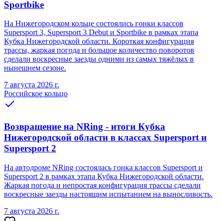
Sportbike
На Нижегородском кольце состоялись гонки классов
Supersport 3, Supersport 3 Debut и Sportbike в рамках этапа
Кубка Нижегородской области. Короткая конфигурация
трассы, жаркая погода и большое количество поворотов
сделали воскресные заезды одними из самых тяжёлых в
нынешнем сезоне.
7 августа 2026 г.
Российское кольцо
Возвращение на NRing - итоги Кубка
Нижегородской области в классах Supersport и
Supersport 2
На автодроме NRing состоялась гонка классов Supersport и
Supersport 2 в рамках этапа Кубка Нижегородской области.
Жаркая погода и непростая конфигурация трассы сделали
воскресные заезды настоящим испытанием на выносливость.
7 августа 2026 г.