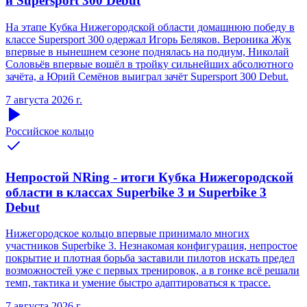
и Supersport 300 Debut
На этапе Кубка Нижегородской области домашнюю победу в
классе Supersport 300 одержал Игорь Беляков. Вероника Жук
впервые в нынешнем сезоне поднялась на подиум, Николай
Соловьёв впервые вошёл в тройку сильнейших абсолютного
зачёта, а Юрий Семёнов выиграл зачёт Supersport 300 Debut.
7 августа 2026 г.
Российское кольцо
Непростой NRing - итоги Кубка Нижегородской
области в классах Superbike 3 и Superbike 3
Debut
Нижегородское кольцо впервые принимало многих
участников Superbike 3. Незнакомая конфигурация, непростое
покрытие и плотная борьба заставили пилотов искать предел
возможностей уже с первых тренировок, а в гонке всё решали
темп, тактика и умение быстро адаптироваться к трассе.
7 августа 2026 г.