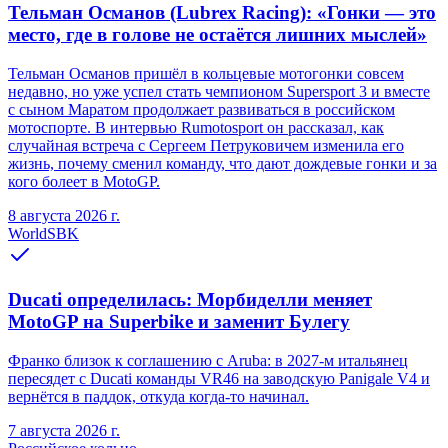
Тельман Османов (Lubrex Racing): «Гонки — это
место, где в голове не остаётся лишних мыслей»
Тельман Османов пришёл в кольцевые мотогонки совсем
недавно, но уже успел стать чемпионом Supersport 3 и вместе
с сыном Маратом продолжает развиваться в российском
мотоспорте. В интервью Rumotosport он рассказал, как
случайная встреча с Сергеем Петруковичем изменила его
жизнь, почему сменил команду, что дают дождевые гонки и за
кого болеет в MotoGP.
8 августа 2026 г.
WorldSBK
Ducati определилась: Морбиделли меняет
MotoGP на Superbike и заменит Булегу
Франко близок к соглашению с Aruba: в 2027-м итальянец
пересядет с Ducati команды VR46 на заводскую Panigale V4 и
вернётся в паддок, откуда когда-то начинал.
7 августа 2026 г.