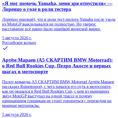
«Я мог помочь Yamaha, меня зря отпустили» —
Лоренцо о годе в роли тестера
Лоренцо признаёт, что в роли тест-пилота Yamaha после ухода
из MotoGP выкладывался не полностью. Но уверен:
расставание всё равно было ошибкой японской марки.
5 августа 2026 г.
Российское кольцо
Артём Мараев (A5 СКАРТИМ BMW Motorrad):
о Red Bull Rookies Cup, Педро Акосте и первых
шагах в мотоспорте
Пилот команды A5 СКАРТИМ BMW Motorrad Артём Мараев
рассказал Rumotosport, с чего начался его путь в мотоспорте,
как он оказался в Red Bull Rookies Cup, с кем из нынешних
звёзд MotoGP выступал на одной трассе и почему
начинающим гонщикам не стоит торопиться с переходом на
мощные мотоциклы.
5 августа 2026 г.