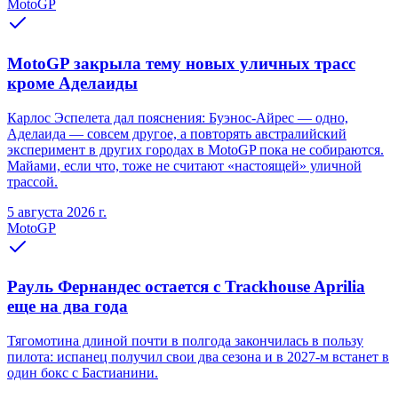
MotoGP
MotoGP закрыла тему новых уличных трасс
кроме Аделаиды
Карлос Эспелета дал пояснения: Буэнос-Айрес — одно,
Аделаида — совсем другое, а повторять австралийский
эксперимент в других городах в MotoGP пока не собираются.
Майами, если что, тоже не считают «настоящей» уличной
трассой.
5 августа 2026 г.
MotoGP
Рауль Фернандес остается с Trackhouse Aprilia
еще на два года
Тягомотина длиной почти в полгода закончилась в пользу
пилота: испанец получил свои два сезона и в 2027-м встанет в
один бокс с Бастианини.