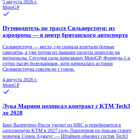
5 августа 2026 г.
MotoGP
Путеводитель по трассе Сильверстоун: из
аэродрома — в центр британского автоспорта
Сильверстоун — место, где сначала взлетали боевые
самолеты, а уже потом их бывшие пилоты пересели на
мотоциклы. Сегодня сюда приезжают MotoGP, Формула-1 и
сотни тысяч болельщиков, хотя начиналась история
Сильверстоуна совсем не с гонок.
4 августа 2026 г.
MotoGP
Лука Марини подписал контракт с KTM Tech3
до 2028
Брат Валентино Росси уходит из HRC и перебирается в
сателлитную KTM в 2027 году. Партнером по боксам станет
новичок Сенна Аджиус — Штайнер обновил состав Tech3