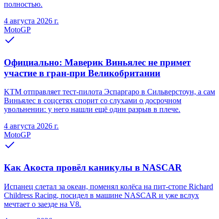
полностью.
4 августа 2026 г.
MotoGP
Официально: Маверик Виньялес не примет
участие в гран-при Великобритании
KTM отправляет тест-пилота Эспаргаро в Сильверстоун, а сам
Виньялес в соцсетях спорит со слухами о досрочном
увольнении: у него нашли ещё один разрыв в плече.
4 августа 2026 г.
MotoGP
Как Акоста провёл каникулы в NASCAR
Испанец слетал за океан, поменял колёса на пит-стопе Richard
Childress Racing, посидел в машине NASCAR и уже вслух
мечтает о заезде на V8.