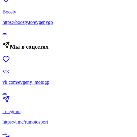
Boosty
https://boosty.to/evgenygp
→
Мы в соцсетях
VK
vk.com/evgeny_motogp
→
Telegram
https://t.me/rumotosport
→