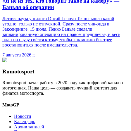
«Я не из тех, кто говорит такое на камеру» —
Баньяя об операции
Летняя пауза у пилота Ducati Lenovo Team вышла какой
угодно, только не отпускной. Сразу после уик-энда в
Заксенринге, 15 июля, Пекко Баньяе сделали
запланированную операцию на правом предплечье, и весь
план на паузу свёлся к тому, чтобы как можно быстрее
восстановиться после вмешательства.
7 августа 2026 г.
Rumotosport
Rumotosport начал работу в 2020 году как цифровой канал о
мотогонках. Наша цель — создавать лучший контент для
фанатов мотоспорта.
MotoGP
Новости
Календарь
Архив записей