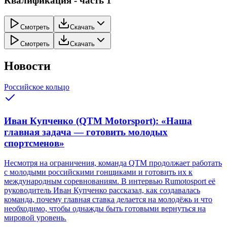
Квалификация - часть 1
Смотреть
Скачать
Смотреть
Скачать
Новости
Российское кольцо
Иван Купченко (QTM Motorsport): «Наша
главная задача — готовить молодых
спортсменов»
Несмотря на ограничения, команда QTM продолжает работать
с молодыми российскими гонщиками и готовить их к
международным соревнованиям. В интервью Rumotosport её
руководитель Иван Купченко рассказал, как создавалась
команда, почему главная ставка делается на молодёжь и что
необходимо, чтобы однажды быть готовыми вернуться на
мировой уровень.