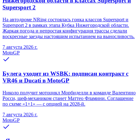
Нижегородской области в классах Supersport и
Supersport 2
На автодроме NRing состоялась гонка классов Supersport и
Supersport 2 в рамках этапа Кубка Нижегородской области.
Жаркая погода и непростая конфигурация трассы сделали
воскресные заезды настоящим испытанием на выносливость.
7 августа 2026 г.
MotoGP
Булега уходит из WSBK: подписан контракт с
VR46 и Ducati в MotoGP
Николо получит мотоцикл Морбиделли в команде Валентино
Росси, шеф-механиком станет Маттео Фламини. Соглашение
по схеме «1+1» — с опцией на 2028-й.
7 августа 2026 г.
MotoGP