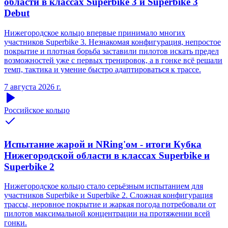
области в классах Superbike 3 и Superbike 3
Debut
Нижегородское кольцо впервые принимало многих
участников Superbike 3. Незнакомая конфигурация, непростое
покрытие и плотная борьба заставили пилотов искать предел
возможностей уже с первых тренировок, а в гонке всё решали
темп, тактика и умение быстро адаптироваться к трассе.
7 августа 2026 г.
Российское кольцо
Испытание жарой и NRing'ом - итоги Кубка
Нижегородской области в классах Superbike и
Superbike 2
Нижегородское кольцо стало серьёзным испытанием для
участников Superbike и Superbike 2. Сложная конфигурация
трассы, неровное покрытие и жаркая погода потребовали от
пилотов максимальной концентрации на протяжении всей
гонки.