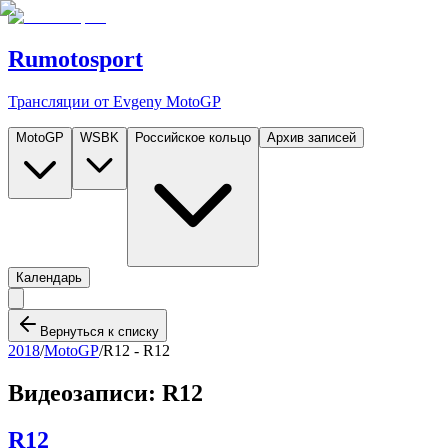
Rumotosport
Трансляции от Evgeny MotoGP
MotoGP
WSBK
Российское кольцо
Архив записей
Календарь
Вернуться к списку
2018
/
MotoGP
/
R12 -
R12
Видеозаписи:
R12
R12