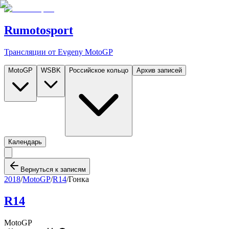
Rumotosport
Трансляции от Evgeny MotoGP
MotoGP
WSBK
Российское кольцо
Архив записей
Календарь
Вернуться к записям
2018
/
MotoGP
/
R14
/
Гонка
R14
MotoGP