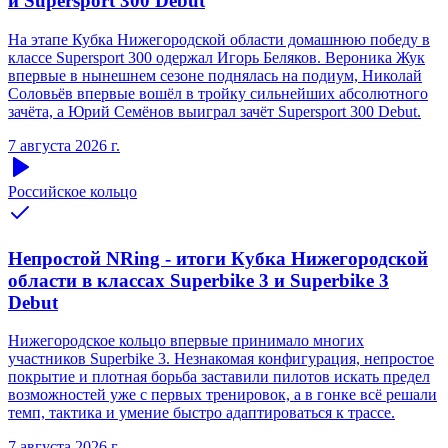
и Supersport 300 Debut
На этапе Кубка Нижегородской области домашнюю победу в
классе Supersport 300 одержал Игорь Беляков. Вероника Жук
впервые в нынешнем сезоне поднялась на подиум, Николай
Соловьёв впервые вошёл в тройку сильнейших абсолютного
зачёта, а Юрий Семёнов выиграл зачёт Supersport 300 Debut.
7 августа 2026 г.
Российское кольцо
Непростой NRing - итоги Кубка Нижегородской
области в классах Superbike 3 и Superbike 3
Debut
Нижегородское кольцо впервые принимало многих
участников Superbike 3. Незнакомая конфигурация, непростое
покрытие и плотная борьба заставили пилотов искать предел
возможностей уже с первых тренировок, а в гонке всё решали
темп, тактика и умение быстро адаптироваться к трассе.
7 августа 2026 г.