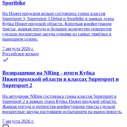
Sportbike
На Нижегородском кольце состоялись гонки классов
Supersport 3, Supersport 3 Debut и Sportbike в рамках этапа
Кубка Нижегородской области. Короткая конфигурация
трассы, жаркая погода и большое количество поворотов
сделали воскресные заезды одними из самых тяжёлых в
нынешнем сезоне.
7 августа 2026 г.
Российское кольцо
Возвращение на NRing - итоги Кубка
Нижегородской области в классах Supersport и
Supersport 2
На автодроме NRing состоялась гонка классов Supersport и
Supersport 2 в рамках этапа Кубка Нижегородской области.
Жаркая погода и непростая конфигурация трассы сделали
воскресные заезды настоящим испытанием на выносливость.
7 августа 2026 г.