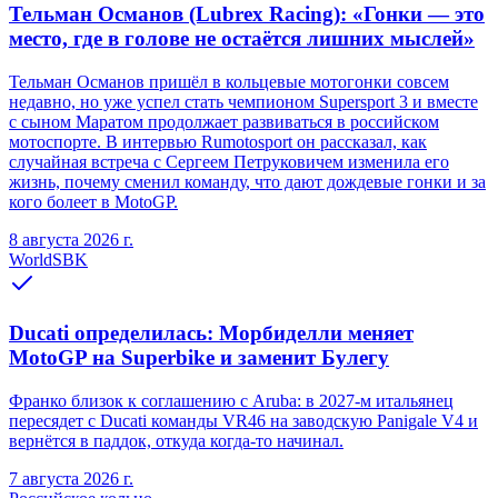
Тельман Османов (Lubrex Racing): «Гонки — это
место, где в голове не остаётся лишних мыслей»
Тельман Османов пришёл в кольцевые мотогонки совсем
недавно, но уже успел стать чемпионом Supersport 3 и вместе
с сыном Маратом продолжает развиваться в российском
мотоспорте. В интервью Rumotosport он рассказал, как
случайная встреча с Сергеем Петруковичем изменила его
жизнь, почему сменил команду, что дают дождевые гонки и за
кого болеет в MotoGP.
8 августа 2026 г.
WorldSBK
Ducati определилась: Морбиделли меняет
MotoGP на Superbike и заменит Булегу
Франко близок к соглашению с Aruba: в 2027-м итальянец
пересядет с Ducati команды VR46 на заводскую Panigale V4 и
вернётся в паддок, откуда когда-то начинал.
7 августа 2026 г.