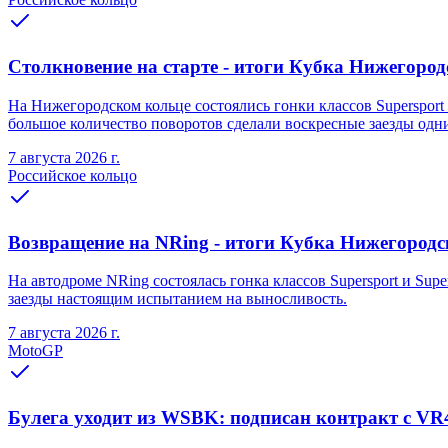
Столкновение на старте - итоги Кубка Нижегородс
На Нижегородском кольце состоялись гонки классов Supersport 
большое количество поворотов сделали воскресные заезды одн
7 августа 2026 г.
Российское кольцо
Возвращение на NRing - итоги Кубка Нижегородско
На автодроме NRing состоялась гонка классов Supersport и Sup
заезды настоящим испытанием на выносливость.
7 августа 2026 г.
MotoGP
Булега уходит из WSBK: подписан контракт с VR