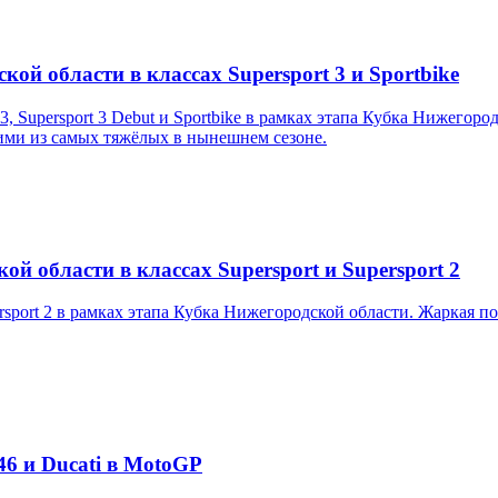
кой области в классах Supersport 3 и Sportbike
3, Supersport 3 Debut и Sportbike в рамках этапа Кубка Нижегор
ими из самых тяжёлых в нынешнем сезоне.
й области в классах Supersport и Supersport 2
ersport 2 в рамках этапа Кубка Нижегородской области. Жаркая 
46 и Ducati в MotoGP