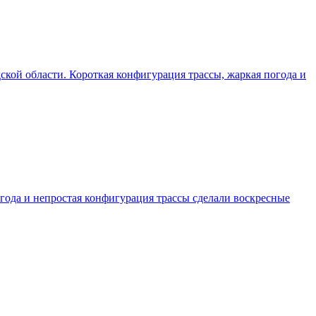
одской области. Короткая конфигурация трассы, жаркая погода и
погода и непростая конфигурация трассы сделали воскресные