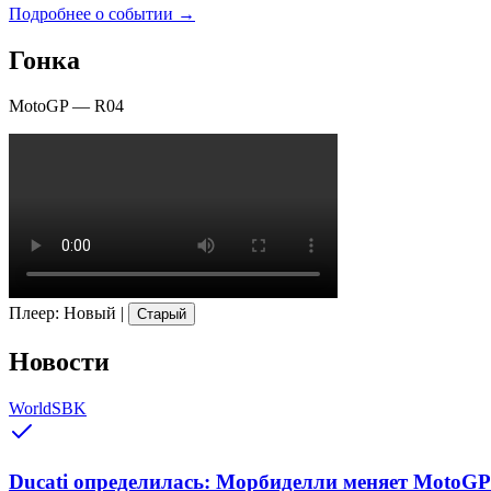
Подробнее о событии →
Гонка
MotoGP
—
R04
Плеер
:
Новый
|
Старый
Новости
WorldSBK
Ducati определилась: Морбиделли меняет MotoGP 