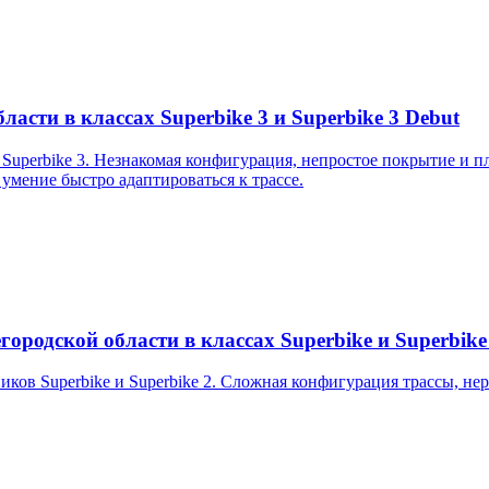
асти в классах Superbike 3 и Superbike 3 Debut
uperbike 3. Незнакомая конфигурация, непростое покрытие и пл
 умение быстро адаптироваться к трассе.
ородской области в классах Superbike и Superbike
ков Superbike и Superbike 2. Сложная конфигурация трассы, не