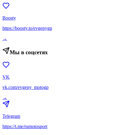
Boosty
https://boosty.to/evgenygp
→
Мы в соцсетях
VK
vk.com/evgeny_motogp
→
Telegram
https://t.me/rumotosport