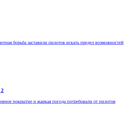
отная борьба заставили пилотов искать предел возможностей
 2
ровное покрытие и жаркая погода потребовали от пилотов