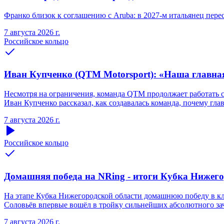
Франко близок к соглашению с Aruba: в 2027-м итальянец переся
7 августа 2026 г.
Российское кольцо
Иван Купченко (QTM Motorsport): «Наша главна
Несмотря на ограничения, команда QTM продолжает работать 
Иван Купченко рассказал, как создавалась команда, почему гл
7 августа 2026 г.
Российское кольцо
Домашняя победа на NRing - итоги Кубка Нижегоро
На этапе Кубка Нижегородской области домашнюю победу в кла
Соловьёв впервые вошёл в тройку сильнейших абсолютного зачё
7 августа 2026 г.