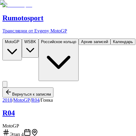
Rumotosport
Трансляции от Evgeny MotoGP
MotoGP
WSBK
Российское кольцо
Архив записей
Календарь
Вернуться к записям
2018
/
MotoGP
/
R04
/
Гонка
R04
MotoGP
Этап
4