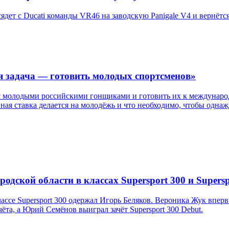
дет с Ducati команды VR46 на заводскую Panigale V4 и вернётся 
я задача — готовить молодых спортсменов»
с молодыми российскими гонщиками и готовить их к международ
авная ставка делается на молодёжь и что необходимо, чтобы одн
дской области в классах Supersport 300 и Supersp
ссе Supersport 300 одержал Игорь Беляков. Вероника Жук впер
та, а Юрий Семёнов выиграл зачёт Supersport 300 Debut.