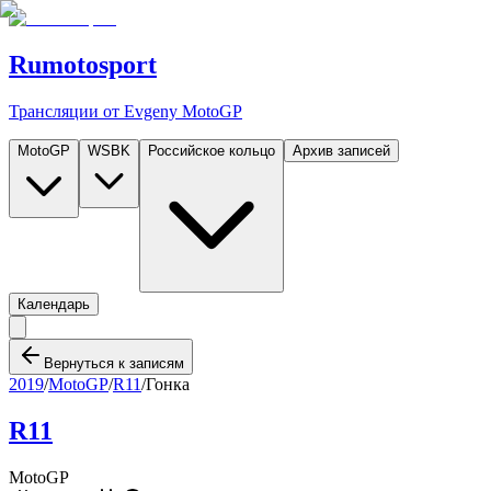
Rumotosport
Трансляции от Evgeny MotoGP
MotoGP
WSBK
Российское кольцо
Архив записей
Календарь
Вернуться к записям
2019
/
MotoGP
/
R11
/
Гонка
R11
MotoGP