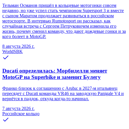
Тельман Османов пришёл в кольцевые мотогонки совсем
недавно, но уже успел стать чемпионом Supersport 3 и вместе
с сыном Маратом продолжает развиваться в российском
мотоспорте. В интервью Rumotosport он рассказал, как
случайная встреча с Сергеем Петруковичем изменила его
жизнь, почему сменил команду, что дают дождевые гонки и за
кого болеет в MotoGP.
8 августа 2026 г.
WorldSBK
Ducati определилась: Морбиделли меняет
MotoGP на Superbike и заменит Булегу
Франко близок к соглашению с Aruba: в 2027-м итальянец
пересядет с Ducati команды VR46 на заводскую Panigale V4 и
вернётся в паддок, откуда когда-то начинал.
7 августа 2026 г.
Российское кольцо