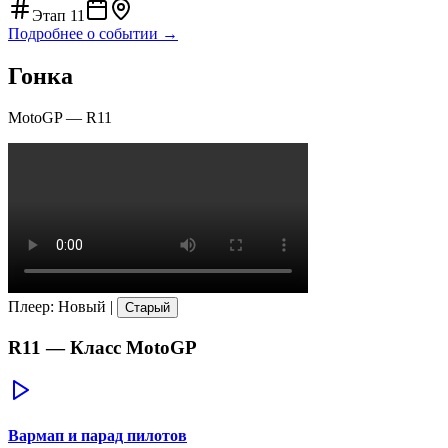
Этап
11
Подробнее о событии →
Гонка
MotoGP
—
R11
Плеер
:
Новый
|
Старый
R11
— Класс
MotoGP
Вармап и парад пилотов