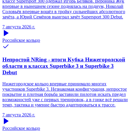
классе Supersport 300 одержал Игорь Беляков. Вероника Жук
впервые в нынешнем сезоне поднялась на подиум, Николай
Соловьёв впервые вошёл в тройку сильнейших абсолютного
зачёта, а Юрий Семёнов выиграл зачёт Supersport 300 Debut.
7 августа 2026 г.
Российское кольцо
Непростой NRing - итоги Кубка Нижегородской
области в классах Superbike 3 и Superbike 3
Debut
Нижегородское кольцо впервые принимало многих
участников Superbike 3. Незнакомая конфигурация, непростое
покрытие и плотная борьба заставили пилотов искать предел
возможностей уже с первых тренировок, а в гонке всё решали
темп, тактика и умение быстро адаптироваться к трассе.
7 августа 2026 г.
Российское кольцо