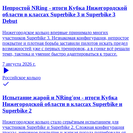
Непростой NRing - итоги Кубка Нижегородской
области в классах Superbike 3 и Superbike 3
Debut
Нижегородское кольцо впервые принимало многих
участников Superbike 3. Незнакомая конфигурация, непростое
покрытие и плотная борьба заставили пилотов искать предел
возможностей уже с первых тренировок, а в гонке всё решали
темп, тактика и умение быстро адаптироваться к трассе.
7 августа 2026 г.
Российское кольцо
Испытание жарой и NRing'ом - итоги Кубка
Нижегородской области в классах Superbike и
Superbike 2
Нижегородское кольцо стало серьёзным испытанием для
участников Superbike и Superbike 2. Сложная конфигурация
трассы, неровное покрытие и жаркая погода потребовали от