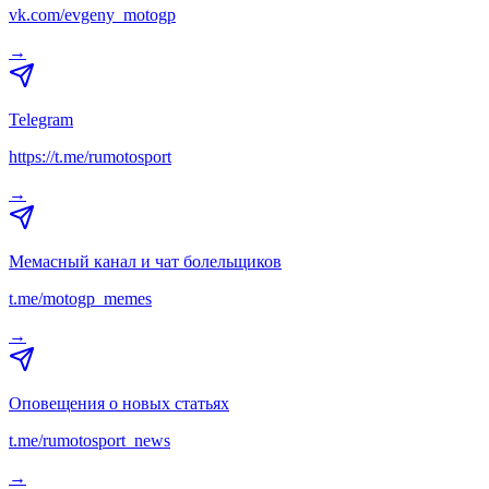
vk.com/evgeny_motogp
→
Telegram
https://t.me/rumotosport
→
Мемасный канал и чат болельщиков
t.me/motogp_memes
→
Оповещения о новых статьях
t.me/rumotosport_news
→