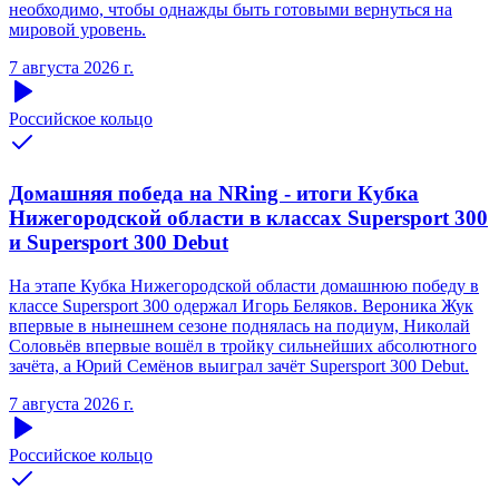
необходимо, чтобы однажды быть готовыми вернуться на
мировой уровень.
7 августа 2026 г.
Российское кольцо
Домашняя победа на NRing - итоги Кубка
Нижегородской области в классах Supersport 300
и Supersport 300 Debut
На этапе Кубка Нижегородской области домашнюю победу в
классе Supersport 300 одержал Игорь Беляков. Вероника Жук
впервые в нынешнем сезоне поднялась на подиум, Николай
Соловьёв впервые вошёл в тройку сильнейших абсолютного
зачёта, а Юрий Семёнов выиграл зачёт Supersport 300 Debut.
7 августа 2026 г.
Российское кольцо