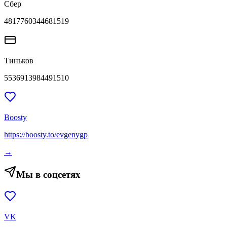
Сбер
4817760344681519
Тиньков
5536913984491510
Boosty
https://boosty.to/evgenygp
→
Мы в соцсетях
VK