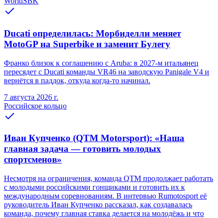
WorldSBK
Ducati определилась: Морбиделли меняет
MotoGP на Superbike и заменит Булегу
Франко близок к соглашению с Aruba: в 2027-м итальянец
пересядет с Ducati команды VR46 на заводскую Panigale V4 и
вернётся в паддок, откуда когда-то начинал.
7 августа 2026 г.
Российское кольцо
Иван Купченко (QTM Motorsport): «Наша
главная задача — готовить молодых
спортсменов»
Несмотря на ограничения, команда QTM продолжает работать
с молодыми российскими гонщиками и готовить их к
международным соревнованиям. В интервью Rumotosport её
руководитель Иван Купченко рассказал, как создавалась
команда, почему главная ставка делается на молодёжь и что