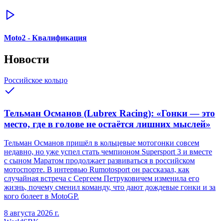
Moto2 - Квалификация
Новости
Российское кольцо
Тельман Османов (Lubrex Racing): «Гонки — это
место, где в голове не остаётся лишних мыслей»
Тельман Османов пришёл в кольцевые мотогонки совсем
недавно, но уже успел стать чемпионом Supersport 3 и вместе
с сыном Маратом продолжает развиваться в российском
мотоспорте. В интервью Rumotosport он рассказал, как
случайная встреча с Сергеем Петруковичем изменила его
жизнь, почему сменил команду, что дают дождевые гонки и за
кого болеет в MotoGP.
8 августа 2026 г.