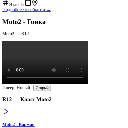
Этап
12
Подробнее о событии →
Moto2 - Гонка
Moto2
—
R12
Плеер
:
Новый
|
Старый
R12
— Класс
Moto2
Moto2 - Вармап