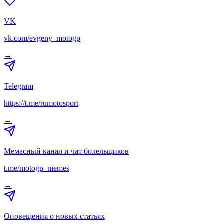
VK
vk.com/evgeny_motogp
→
Telegram
https://t.me/rumotosport
→
Мемасный канал и чат болельщиков
t.me/motogp_memes
→
Оповещения о новых статьях