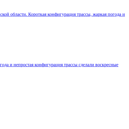
одской области. Короткая конфигурация трассы, жаркая погода и
погода и непростая конфигурация трассы сделали воскресные