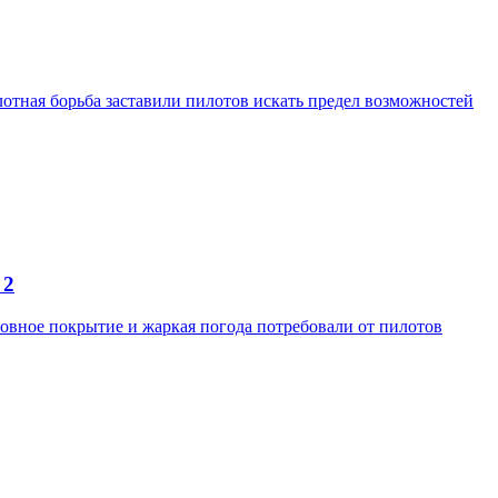
отная борьба заставили пилотов искать предел возможностей
 2
ровное покрытие и жаркая погода потребовали от пилотов