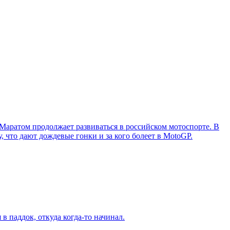
 Маратом продолжает развиваться в российском мотоспорте. В
, что дают дождевые гонки и за кого болеет в MotoGP.
в паддок, откуда когда-то начинал.