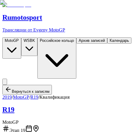
Rumotosport
Трансляции от Evgeny MotoGP
MotoGP
WSBK
Российское кольцо
Архив записей
Календарь
Вернуться к записям
2019
/
MotoGP
/
R19
/
Квалификация
R19
MotoGP
Этап
19