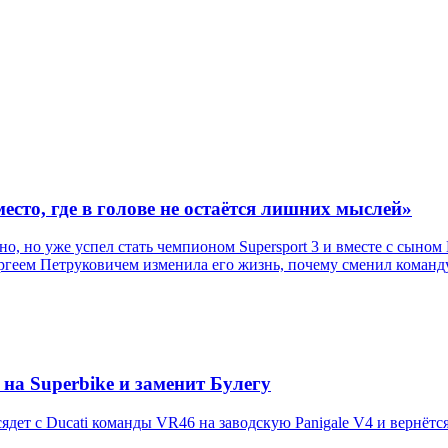
есто, где в голове не остаётся лишних мыслей»
, но уже успел стать чемпионом Supersport 3 и вместе с сыном
ергеем Петруковичем изменила его жизнь, почему сменил команду
на Superbike и заменит Булегу
дет с Ducati команды VR46 на заводскую Panigale V4 и вернётся 