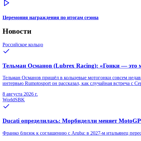
Церемония награждения по итогам сезона
Новости
Российское кольцо
Тельман Османов (Lubrex Racing): «Гонки — это м
Тельман Османов пришёл в кольцевые мотогонки совсем недавно
интервью Rumotosport он рассказал, как случайная встреча с С
8 августа 2026 г.
WorldSBK
Ducati определилась: Морбиделли меняет MotoGP 
Франко близок к соглашению с Aruba: в 2027-м итальянец переся