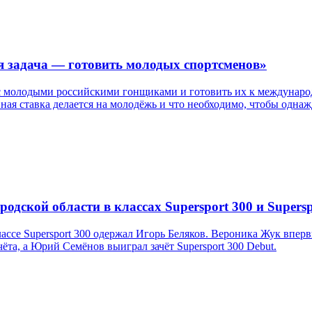
я задача — готовить молодых спортсменов»
с молодыми российскими гонщиками и готовить их к международ
авная ставка делается на молодёжь и что необходимо, чтобы одн
дской области в классах Supersport 300 и Supersp
ссе Supersport 300 одержал Игорь Беляков. Вероника Жук впер
та, а Юрий Семёнов выиграл зачёт Supersport 300 Debut.