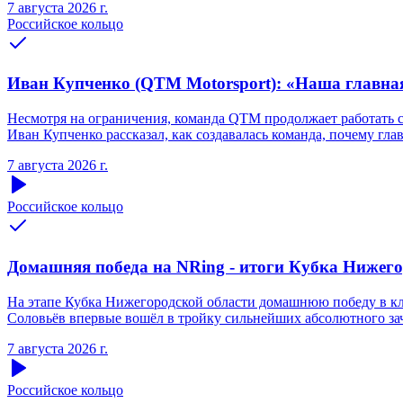
7 августа 2026 г.
Российское кольцо
Иван Купченко (QTM Motorsport): «Наша главна
Несмотря на ограничения, команда QTM продолжает работать 
Иван Купченко рассказал, как создавалась команда, почему гл
7 августа 2026 г.
Российское кольцо
Домашняя победа на NRing - итоги Кубка Нижегоро
На этапе Кубка Нижегородской области домашнюю победу в кла
Соловьёв впервые вошёл в тройку сильнейших абсолютного зачё
7 августа 2026 г.
Российское кольцо