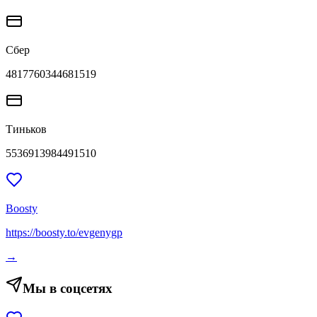
Сбер
4817760344681519
Тиньков
5536913984491510
Boosty
https://boosty.to/evgenygp
→
Мы в соцсетях