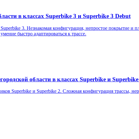
асти в классах Superbike 3 и Superbike 3 Debut
uperbike 3. Незнакомая конфигурация, непростое покрытие и пл
 умение быстро адаптироваться к трассе.
ородской области в классах Superbike и Superbike
ков Superbike и Superbike 2. Сложная конфигурация трассы, не