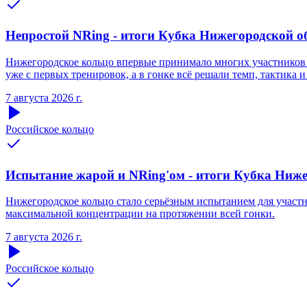
Непростой NRing - итоги Кубка Нижегородской обл
Нижегородское кольцо впервые принимало многих участников S
уже с первых тренировок, а в гонке всё решали темп, тактика и
7 августа 2026 г.
Российское кольцо
Испытание жарой и NRing'ом - итоги Кубка Нижег
Нижегородское кольцо стало серьёзным испытанием для участни
максимальной концентрации на протяжении всей гонки.
7 августа 2026 г.
Российское кольцо