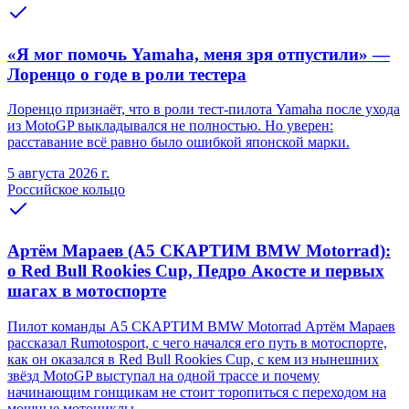
«Я мог помочь Yamaha, меня зря отпустили» —
Лоренцо о годе в роли тестера
Лоренцо признаёт, что в роли тест-пилота Yamaha после ухода
из MotoGP выкладывался не полностью. Но уверен:
расставание всё равно было ошибкой японской марки.
5 августа 2026 г.
Российское кольцо
Артём Мараев (A5 СКАРТИМ BMW Motorrad):
о Red Bull Rookies Cup, Педро Акосте и первых
шагах в мотоспорте
Пилот команды A5 СКАРТИМ BMW Motorrad Артём Мараев
рассказал Rumotosport, с чего начался его путь в мотоспорте,
как он оказался в Red Bull Rookies Cup, с кем из нынешних
звёзд MotoGP выступал на одной трассе и почему
начинающим гонщикам не стоит торопиться с переходом на
мощные мотоциклы.