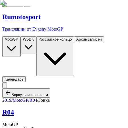
Rumotosport
Трансляции от Evgeny MotoGP
MotoGP
WSBK
Российское кольцо
Архив записей
Календарь
Вернуться к записям
2019
/
MotoGP
/
R04
/
Гонка
R04
MotoGP