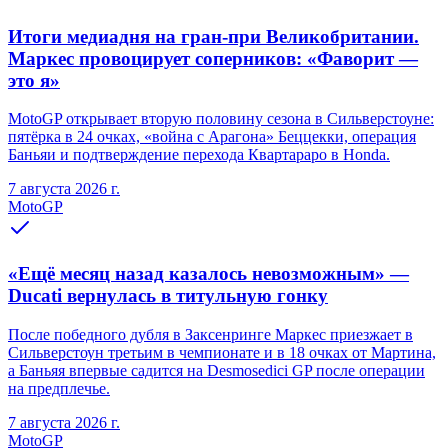
Итоги медиадня на гран-при Великобритании.
Маркес провоцирует соперников: «Фаворит —
это я»
MotoGP открывает вторую половину сезона в Сильверстоуне:
пятёрка в 24 очках, «война с Арагона» Беццекки, операция
Баньяи и подтверждение перехода Квартараро в Honda.
7 августа 2026 г.
MotoGP
«Ещё месяц назад казалось невозможным» —
Ducati вернулась в титульную гонку
После победного дубля в Заксенринге Маркес приезжает в
Сильверстоун третьим в чемпионате и в 18 очках от Мартина,
а Баньяя впервые садится на Desmosedici GP после операции
на предплечье.
7 августа 2026 г.
MotoGP