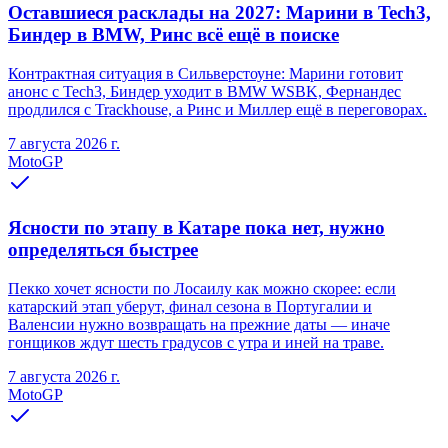
Оставшиеся расклады на 2027: Марини в Tech3,
Биндер в BMW, Ринс всё ещё в поиске
Контрактная ситуация в Сильверстоуне: Марини готовит
анонс с Tech3, Биндер уходит в BMW WSBK, Фернандес
продлился с Trackhouse, а Ринс и Миллер ещё в переговорах.
7 августа 2026 г.
MotoGP
Ясности по этапу в Катаре пока нет, нужно
определяться быстрее
Пекко хочет ясности по Лосаилу как можно скорее: если
катарский этап уберут, финал сезона в Португалии и
Валенсии нужно возвращать на прежние даты — иначе
гонщиков ждут шесть градусов с утра и иней на траве.
7 августа 2026 г.
MotoGP