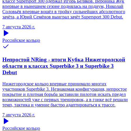
классе Supersport 300 одержал Игорь Беляков. Вероника Жук
впервые в нынешнем сезоне поднялась на подиум, Николай
Соловьёв впервые вошёл в тройку сильнейших абсолютного
зачёта, а Юрий Семёнов выиграл зачёт Supersport 300 Debut.
7 августа 2026 г.
Российское кольцо
Непростой NRing - итоги Кубка Нижегородской
области в классах Superbike 3 и Superbike 3
Debut
Нижегородское кольцо впервые принимало многих
участников Superbike 3. Незнакомая конфигурация, непростое
покрытие и плотная борьба заставили пилотов искать предел
возможностей уже с первых тренировок, а в гонке всё решали
темп, тактика и умение быстро адаптироваться к трассе.
7 августа 2026 г.
Российское кольцо