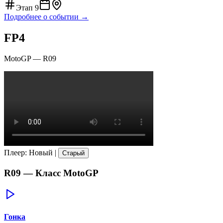
Этап
9
Подробнее о событии →
FP4
MotoGP
—
R09
Плеер
:
Новый
|
Старый
R09
— Класс
MotoGP
Гонка