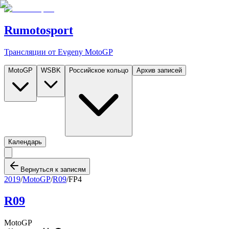
Rumotosport
Трансляции от Evgeny MotoGP
MotoGP
WSBK
Российское кольцо
Архив записей
Календарь
Вернуться к записям
2019
/
MotoGP
/
R09
/
FP4
R09
MotoGP