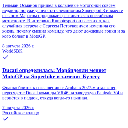
Тельман Османов пришёл в кольцевые мотогонки совсем
недавно, но уже успел стать чемпионом Supersport 3 и вместе
с сыном Маратом продолжает развиваться в российском
мотоспорте. В интервью Rumotosport он рассказал, как
случайная встреча с Сергеем Петруковичем изменила его
жизнь, почему сменил команду, что дают дождевые гонки и за
кого болеет в MotoGP.
8 августа 2026 г.
WorldSBK
Ducati определилась: Морбиделли меняет
MotoGP на Superbike и заменит Булегу
Франко близок к соглашению с Aruba: в 2027-м итальянец
пересядет с Ducati команды VR46 на заводскую Panigale V4 и
вернётся в паддок, откуда когда-то начинал.
7 августа 2026 г.
Российское кольцо