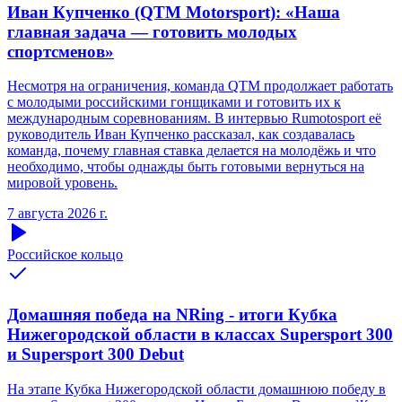
Иван Купченко (QTM Motorsport): «Наша
главная задача — готовить молодых
спортсменов»
Несмотря на ограничения, команда QTM продолжает работать
с молодыми российскими гонщиками и готовить их к
международным соревнованиям. В интервью Rumotosport её
руководитель Иван Купченко рассказал, как создавалась
команда, почему главная ставка делается на молодёжь и что
необходимо, чтобы однажды быть готовыми вернуться на
мировой уровень.
7 августа 2026 г.
Российское кольцо
Домашняя победа на NRing - итоги Кубка
Нижегородской области в классах Supersport 300
и Supersport 300 Debut
На этапе Кубка Нижегородской области домашнюю победу в