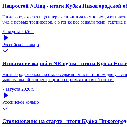
Непростой NRing - итоги Кубка Нижегородской обл
Нижегородское кольцо впервые принимало многих участников S
уже с первых тренировок, а в гонке всё решали темп, тактика и
7 августа 2026 г.
Российское кольцо
Испытание жарой и NRing'ом - итоги Кубка Нижег
Нижегородское кольцо стало серьёзным испытанием для участни
максимальной концентрации на протяжении всей гонки.
7 августа 2026 г.
Российское кольцо
Столкновение на старте - итоги Кубка Нижегородс