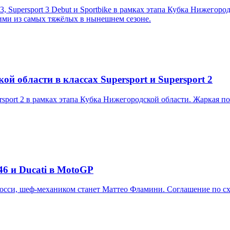
3, Supersport 3 Debut и Sportbike в рамках этапа Кубка Нижегор
ими из самых тяжёлых в нынешнем сезоне.
й области в классах Supersport и Supersport 2
ersport 2 в рамках этапа Кубка Нижегородской области. Жаркая 
46 и Ducati в MotoGP
сси, шеф-механиком станет Маттео Фламини. Соглашение по сх