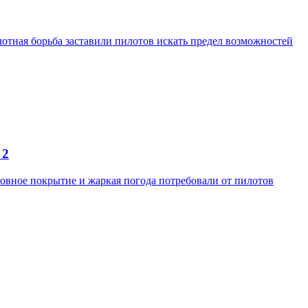
отная борьба заставили пилотов искать предел возможностей
 2
ровное покрытие и жаркая погода потребовали от пилотов