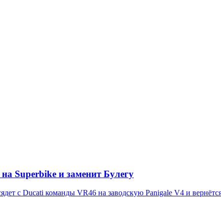
на Superbike и заменит Булегу
дет с Ducati команды VR46 на заводскую Panigale V4 и вернётся 