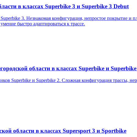
асти в классах Superbike 3 и Superbike 3 Debut
uperbike 3. Незнакомая конфигурация, непростое покрытие и пл
 умение быстро адаптироваться к трассе.
ородской области в классах Superbike и Superbike
ков Superbike и Superbike 2. Сложная конфигурация трассы, не
кой области в классах Supersport 3 и Sportbike