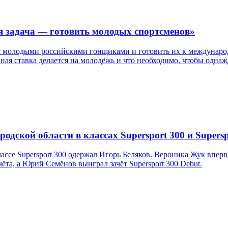
я задача — готовить молодых спортсменов»
с молодыми российскими гонщиками и готовить их к международ
авная ставка делается на молодёжь и что необходимо, чтобы одн
дской области в классах Supersport 300 и Supersp
ссе Supersport 300 одержал Игорь Беляков. Вероника Жук впер
та, а Юрий Семёнов выиграл зачёт Supersport 300 Debut.