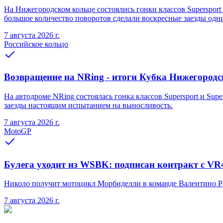
На Нижегородском кольце состоялись гонки классов Supersport 
большое количество поворотов сделали воскресные заезды одн
7 августа 2026 г.
Российское кольцо
Возвращение на NRing - итоги Кубка Нижегородско
На автодроме NRing состоялась гонка классов Supersport и Sup
заезды настоящим испытанием на выносливость.
7 августа 2026 г.
MotoGP
Булега уходит из WSBK: подписан контракт с VR
Николо получит мотоцикл Морбиделли в команде Валентино Ро
7 августа 2026 г.