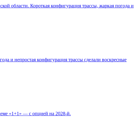
одской области. Короткая конфигурация трассы, жаркая погода и
погода и непростая конфигурация трассы сделали воскресные
еме «1+1» — с опцией на 2028-й.