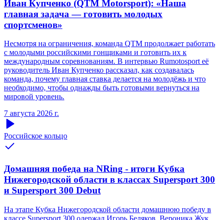
Иван Купченко (QTM Motorsport): «Наша
главная задача — готовить молодых
спортсменов»
Несмотря на ограничения, команда QTM продолжает работать
с молодыми российскими гонщиками и готовить их к
международным соревнованиям. В интервью Rumotosport её
руководитель Иван Купченко рассказал, как создавалась
команда, почему главная ставка делается на молодёжь и что
необходимо, чтобы однажды быть готовыми вернуться на
мировой уровень.
7 августа 2026 г.
Российское кольцо
Домашняя победа на NRing - итоги Кубка
Нижегородской области в классах Supersport 300
и Supersport 300 Debut
На этапе Кубка Нижегородской области домашнюю победу в
классе Supersport 300 одержал Игорь Беляков. Вероника Жук