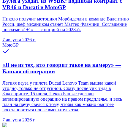
Булега уходит из WSBK: подписан контракт с
VR46 и Ducati в MotoGP
Николо получит мотоцикл Морбиделли в команде Валентино
Росси, шеф-механиком станет Маттео Фламини. Соглашение
по схеме «1+1» — с опцией на 2028-й.
7 августа 2026 г.
MotoGP
«Я не из тех, кто говорит такое на камеру» —
Баньяя об операции
Летняя пауза у пилота Ducati Lenovo Team вышла какой
угодно, только не отпускной. Сразу после уик-энда в
Заксенринге, 15 июля, Пекко Баньяе сделали
запланированную операцию на правом предплечье, и весь
план на паузу свёлся к тому, чтобы как можно быстрее
восстановиться после вмешательства.
7 августа 2026 г.