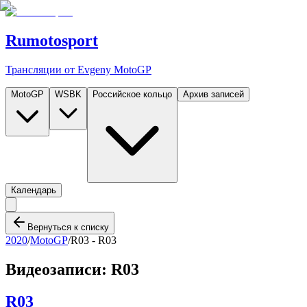
Rumotosport
Трансляции от Evgeny MotoGP
MotoGP
WSBK
Российское кольцо
Архив записей
Календарь
Вернуться к списку
2020
/
MotoGP
/
R03 -
R03
Видеозаписи:
R03
R03