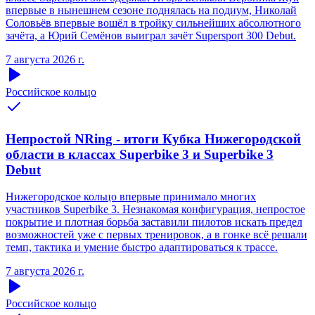
впервые в нынешнем сезоне поднялась на подиум, Николай
Соловьёв впервые вошёл в тройку сильнейших абсолютного
зачёта, а Юрий Семёнов выиграл зачёт Supersport 300 Debut.
7 августа 2026 г.
Российское кольцо
Непростой NRing - итоги Кубка Нижегородской
области в классах Superbike 3 и Superbike 3
Debut
Нижегородское кольцо впервые принимало многих
участников Superbike 3. Незнакомая конфигурация, непростое
покрытие и плотная борьба заставили пилотов искать предел
возможностей уже с первых тренировок, а в гонке всё решали
темп, тактика и умение быстро адаптироваться к трассе.
7 августа 2026 г.
Российское кольцо