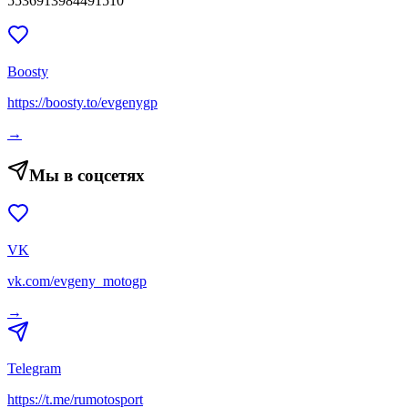
5536913984491510
Boosty
https://boosty.to/evgenygp
→
Мы в соцсетях
VK
vk.com/evgeny_motogp
→
Telegram
https://t.me/rumotosport