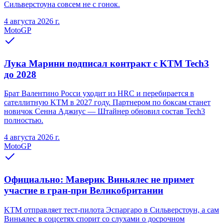
Сильверстоуна совсем не с гонок.
4 августа 2026 г.
MotoGP
Лука Марини подписал контракт с KTM Tech3
до 2028
Брат Валентино Росси уходит из HRC и перебирается в
сателлитную KTM в 2027 году. Партнером по боксам станет
новичок Сенна Аджиус — Штайнер обновил состав Tech3
полностью.
4 августа 2026 г.
MotoGP
Официально: Маверик Виньялес не примет
участие в гран-при Великобритании
KTM отправляет тест-пилота Эспаргаро в Сильверстоун, а сам
Виньялес в соцсетях спорит со слухами о досрочном