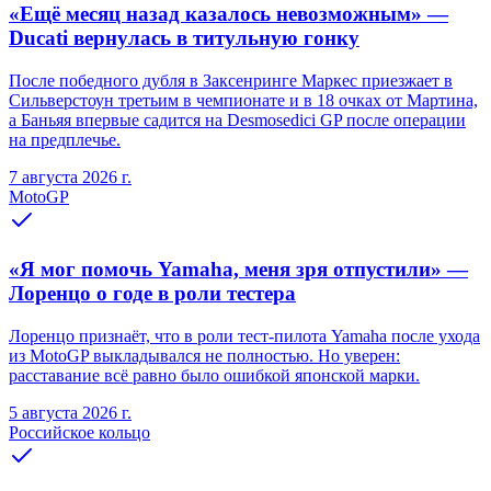
«Ещё месяц назад казалось невозможным» —
Ducati вернулась в титульную гонку
После победного дубля в Заксенринге Маркес приезжает в
Сильверстоун третьим в чемпионате и в 18 очках от Мартина,
а Баньяя впервые садится на Desmosedici GP после операции
на предплечье.
7 августа 2026 г.
MotoGP
«Я мог помочь Yamaha, меня зря отпустили» —
Лоренцо о годе в роли тестера
Лоренцо признаёт, что в роли тест-пилота Yamaha после ухода
из MotoGP выкладывался не полностью. Но уверен:
расставание всё равно было ошибкой японской марки.
5 августа 2026 г.
Российское кольцо