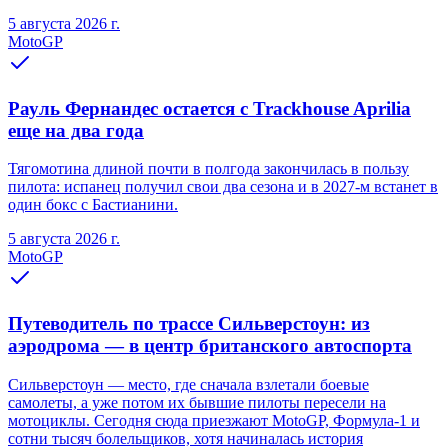
5 августа 2026 г.
MotoGP
Рауль Фернандес остается с Trackhouse Aprilia
еще на два года
Тягомотина длиной почти в полгода закончилась в пользу
пилота: испанец получил свои два сезона и в 2027-м встанет в
один бокс с Бастианини.
5 августа 2026 г.
MotoGP
Путеводитель по трассе Сильверстоун: из
аэродрома — в центр британского автоспорта
Сильверстоун — место, где сначала взлетали боевые
самолеты, а уже потом их бывшие пилоты пересели на
мотоциклы. Сегодня сюда приезжают MotoGP, Формула-1 и
сотни тысяч болельщиков, хотя начиналась история