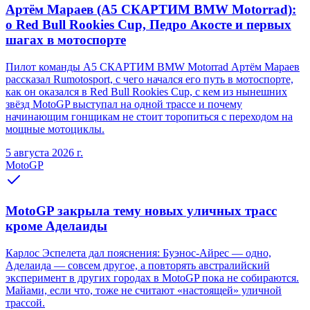
Артём Мараев (A5 СКАРТИМ BMW Motorrad):
о Red Bull Rookies Cup, Педро Акосте и первых
шагах в мотоспорте
Пилот команды A5 СКАРТИМ BMW Motorrad Артём Мараев
рассказал Rumotosport, с чего начался его путь в мотоспорте,
как он оказался в Red Bull Rookies Cup, с кем из нынешних
звёзд MotoGP выступал на одной трассе и почему
начинающим гонщикам не стоит торопиться с переходом на
мощные мотоциклы.
5 августа 2026 г.
MotoGP
MotoGP закрыла тему новых уличных трасс
кроме Аделаиды
Карлос Эспелета дал пояснения: Буэнос-Айрес — одно,
Аделаида — совсем другое, а повторять австралийский
эксперимент в других городах в MotoGP пока не собираются.
Майами, если что, тоже не считают «настоящей» уличной
трассой.