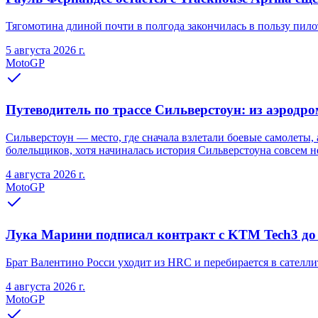
Тягомотина длиной почти в полгода закончилась в пользу пилот
5 августа 2026 г.
MotoGP
Путеводитель по трассе Сильверстоун: из аэродр
Сильверстоун — место, где сначала взлетали боевые самолеты
болельщиков, хотя начиналась история Сильверстоуна совсем не
4 августа 2026 г.
MotoGP
Лука Марини подписал контракт с KTM Tech3 до
Брат Валентино Росси уходит из HRC и перебирается в сател
4 августа 2026 г.
MotoGP