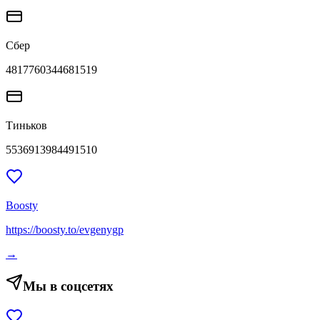
Сбер
4817760344681519
Тиньков
5536913984491510
Boosty
https://boosty.to/evgenygp
→
Мы в соцсетях