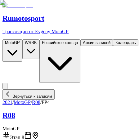
Rumotosport
Трансляции от Evgeny MotoGP
MotoGP
WSBK
Российское кольцо
Архив записей
Календарь
Вернуться к записям
2021
/
MotoGP
/
R08
/
FP4
R08
MotoGP
Этап
8