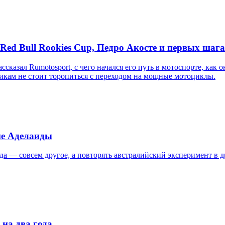
d Bull Rookies Cup, Педро Акосте и первых шага
л Rumotosport, с чего начался его путь в мотоспорте, как он о
кам не стоит торопиться с переходом на мощные мотоциклы.
ме Аделаиды
а — совсем другое, а повторять австралийский эксперимент в д
 на два года