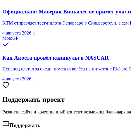
Официально: Маверик Виньялес не примет участ
KTM отправляет тест-пилота Эспаргаро в Сильверстоун, а сам 
4 августа 2026 г.
MotoGP
Как Акоста провёл каникулы в NASCAR
Испанец слетал за океан, поменял колёса на пит-стопе Richard 
4 августа 2026 г.
Поддержать проект
Развитие сайта и качественный контент возможны благодаря в
Поддержать