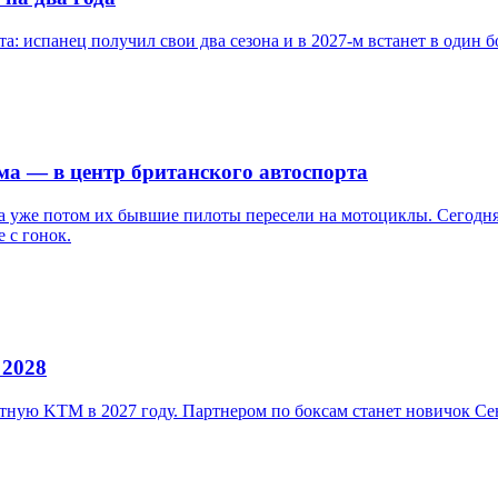
а: испанец получил свои два сезона и в 2027-м встанет в один б
ома — в центр британского автоспорта
, а уже потом их бывшие пилоты пересели на мотоциклы. Сегодн
 с гонок.
 2028
литную KTM в 2027 году. Партнером по боксам станет новичок 