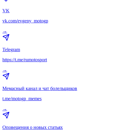
VK
vk.com/evgeny_motogp
→
Telegram
https://t.me/rumotosport
→
Мемасный канал и чат болельщиков
t.me/motogp_memes
→
Оповещения о новых статьях