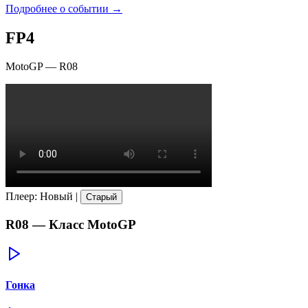
Подробнее о событии →
FP4
MotoGP
—
R08
Плеер
:
Новый
|
Старый
R08
— Класс
MotoGP
Гонка