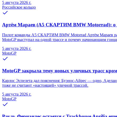
5 августа 2026 г.
Российское кольцо
Артём Мараев (A5 СКАРТИМ BMW Motorrad): о Re
Пилот команды A5 СКАРТИМ BMW Motorrad Артём Мараев рассказа
MotoGP выступал на одной трассе и почему начинающим гонщи
5 августа 2026 г.
MotoGP
MotoGP закрыла тему новых уличных трасс кро
Карлос Эспелета дал пояснения: Буэнос-Айрес — одно, Аделаид
тоже не считают «настоящей» уличной трассой.
5 августа 2026 г.
MotoGP
Рауль Фернандес остается с Trackhouse Aprilia еще