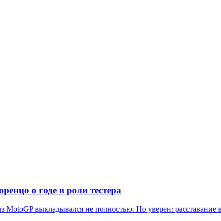
ренцо о годе в роли тестера
 из MotoGP выкладывался не полностью. Но уверен: расставание