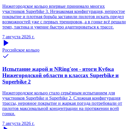
Нижегородское кольцо впервые принимало многих
участников Superbike 3. Незнакомая конфигурация, непростое
покрытие и плотная борьба заставили пилотов искать предел
возможностей уже с первых тренировок, а в гонке всё решали
темп, тактика и умение быстро адаптироваться к трассе.
7 августа 2026 г.
Российское кольцо
Испытание жарой и NRing'ом - итоги Кубка
Нижегородской области в классах Superbike и
Superbike 2
Нижегородское кольцо стало серьёзным испытанием для
участников Superbike и Superbike 2. Сложная конфигурация
трассы, неровное покрытие и жаркая погода потребовали от
пилотов максимальной концентрации на протяжении всей
гонки.
7 августа 2026 г.