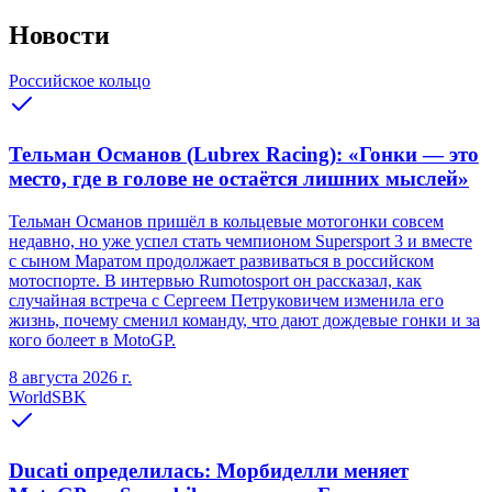
Новости
Российское кольцо
Тельман Османов (Lubrex Racing): «Гонки — это
место, где в голове не остаётся лишних мыслей»
Тельман Османов пришёл в кольцевые мотогонки совсем
недавно, но уже успел стать чемпионом Supersport 3 и вместе
с сыном Маратом продолжает развиваться в российском
мотоспорте. В интервью Rumotosport он рассказал, как
случайная встреча с Сергеем Петруковичем изменила его
жизнь, почему сменил команду, что дают дождевые гонки и за
кого болеет в MotoGP.
8 августа 2026 г.
WorldSBK
Ducati определилась: Морбиделли меняет