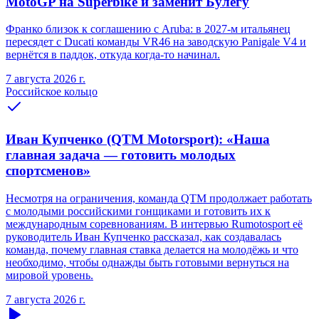
MotoGP на Superbike и заменит Булегу
Франко близок к соглашению с Aruba: в 2027-м итальянец
пересядет с Ducati команды VR46 на заводскую Panigale V4 и
вернётся в паддок, откуда когда-то начинал.
7 августа 2026 г.
Российское кольцо
Иван Купченко (QTM Motorsport): «Наша
главная задача — готовить молодых
спортсменов»
Несмотря на ограничения, команда QTM продолжает работать
с молодыми российскими гонщиками и готовить их к
международным соревнованиям. В интервью Rumotosport её
руководитель Иван Купченко рассказал, как создавалась
команда, почему главная ставка делается на молодёжь и что
необходимо, чтобы однажды быть готовыми вернуться на
мировой уровень.
7 августа 2026 г.