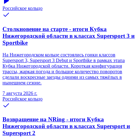
Российское кольцо
Столкновение на старте - итоги Кубка
Нижегородской области в классах Supersport 3 и
Sportbike
На Нижегородском кольце состоялись гонки классов
Supersport 3, Supersport 3 Debut и Sportbike в рамках этапа
Кубка Нижегородской области. Короткая конфигурация
трассы, жаркая погода и большое количество поворотов
сделали воскресные заезды одними из самых тяжёлых в
нынешнем сезоне.
7 августа 2026 г.
Российское кольцо
Возвращение на NRing - итоги Кубка
Нижегородской области в классах Supersport и
Supersport 2