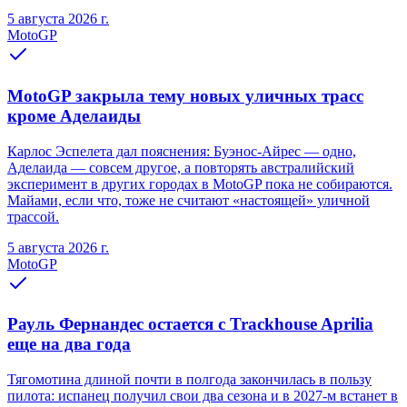
5 августа 2026 г.
MotoGP
MotoGP закрыла тему новых уличных трасс
кроме Аделаиды
Карлос Эспелета дал пояснения: Буэнос-Айрес — одно,
Аделаида — совсем другое, а повторять австралийский
эксперимент в других городах в MotoGP пока не собираются.
Майами, если что, тоже не считают «настоящей» уличной
трассой.
5 августа 2026 г.
MotoGP
Рауль Фернандес остается с Trackhouse Aprilia
еще на два года
Тягомотина длиной почти в полгода закончилась в пользу
пилота: испанец получил свои два сезона и в 2027-м встанет в