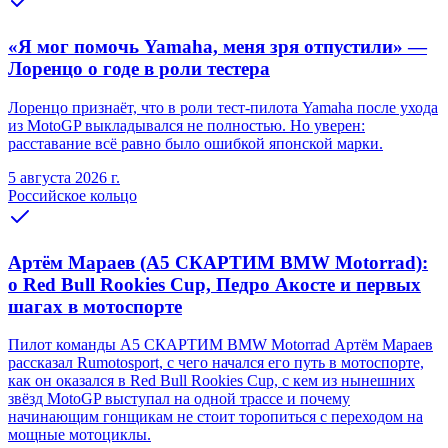
«Я мог помочь Yamaha, меня зря отпустили» —
Лоренцо о годе в роли тестера
Лоренцо признаёт, что в роли тест-пилота Yamaha после ухода
из MotoGP выкладывался не полностью. Но уверен:
расставание всё равно было ошибкой японской марки.
5 августа 2026 г.
Российское кольцо
Артём Мараев (A5 СКАРТИМ BMW Motorrad):
о Red Bull Rookies Cup, Педро Акосте и первых
шагах в мотоспорте
Пилот команды A5 СКАРТИМ BMW Motorrad Артём Мараев
рассказал Rumotosport, с чего начался его путь в мотоспорте,
как он оказался в Red Bull Rookies Cup, с кем из нынешних
звёзд MotoGP выступал на одной трассе и почему
начинающим гонщикам не стоит торопиться с переходом на
мощные мотоциклы.