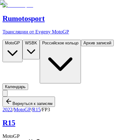
Rumotosport
Трансляции от Evgeny MotoGP
MotoGP
WSBK
Российское кольцо
Архив записей
Календарь
Вернуться к записям
2022
/
MotoGP
/
R15
/
FP3
R15
MotoGP