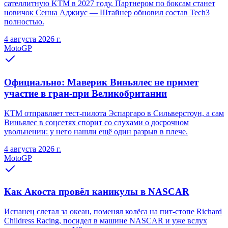
сателлитную KTM в 2027 году. Партнером по боксам станет
новичок Сенна Аджиус — Штайнер обновил состав Tech3
полностью.
4 августа 2026 г.
MotoGP
Официально: Маверик Виньялес не примет
участие в гран-при Великобритании
KTM отправляет тест-пилота Эспаргаро в Сильверстоун, а сам
Виньялес в соцсетях спорит со слухами о досрочном
увольнении: у него нашли ещё один разрыв в плече.
4 августа 2026 г.
MotoGP
Как Акоста провёл каникулы в NASCAR
Испанец слетал за океан, поменял колёса на пит-стопе Richard
Childress Racing, посидел в машине NASCAR и уже вслух