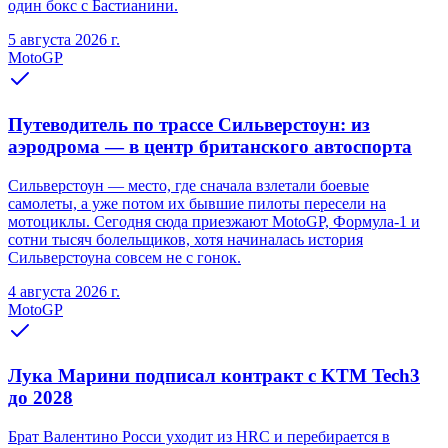
один бокс с Бастианини.
5 августа 2026 г.
MotoGP
Путеводитель по трассе Сильверстоун: из
аэродрома — в центр британского автоспорта
Сильверстоун — место, где сначала взлетали боевые
самолеты, а уже потом их бывшие пилоты пересели на
мотоциклы. Сегодня сюда приезжают MotoGP, Формула-1 и
сотни тысяч болельщиков, хотя начиналась история
Сильверстоуна совсем не с гонок.
4 августа 2026 г.
MotoGP
Лука Марини подписал контракт с KTM Tech3
до 2028
Брат Валентино Росси уходит из HRC и перебирается в