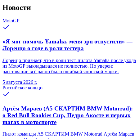
Новости
MotoGP
«Я мог помочь Yamaha, меня зря отпустили» —
Лоренцо о годе в роли тестера
Лоренцо признаёт, что в роли тест-пилота Yamaha после ухода
из MotoGP выкладывался не полностью. Но уверен:
расставание всё равно было ошибкой японской марки.
5 августа 2026 г.
Российское кольцо
Артём Мараев (A5 СКАРТИМ BMW Motorrad):
о Red Bull Rookies Cup, Педро Акосте и первых
шагах в мотоспорте
Пилот команды A5 СКАРТИМ BMW Motorrad Артём Мараев