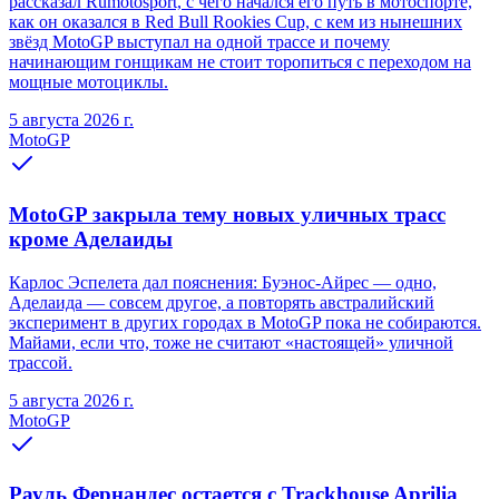
рассказал Rumotosport, с чего начался его путь в мотоспорте,
как он оказался в Red Bull Rookies Cup, с кем из нынешних
звёзд MotoGP выступал на одной трассе и почему
начинающим гонщикам не стоит торопиться с переходом на
мощные мотоциклы.
5 августа 2026 г.
MotoGP
MotoGP закрыла тему новых уличных трасс
кроме Аделаиды
Карлос Эспелета дал пояснения: Буэнос-Айрес — одно,
Аделаида — совсем другое, а повторять австралийский
эксперимент в других городах в MotoGP пока не собираются.
Майами, если что, тоже не считают «настоящей» уличной
трассой.
5 августа 2026 г.
MotoGP
Рауль Фернандес остается с Trackhouse Aprilia