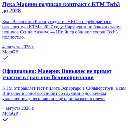
Лука Марини подписал контракт с KTM Tech3
до 2028
Брат Валентино Росси уходит из HRC и перебирается в
сателлитную KTM в 2027 году. Партнером по боксам станет
новичок Сенна Аджиус — Штайнер обновил состав Tech3
полностью.
4 августа 2026 г.
MotoGP
Официально: Маверик Виньялес не примет
участие в гран-при Великобритании
KTM отправляет тест-пилота Эспаргаро в Сильверстоун, а сам
Виньялес в соцсетях спорит со слухами о досрочном
увольнении: у него нашли ещё один разрыв в плече.
4 августа 2026 г.
MotoGP