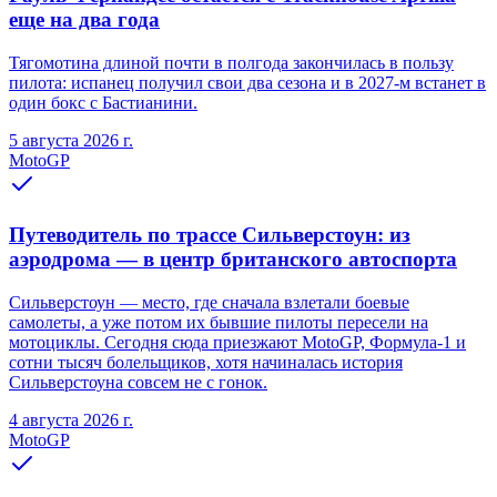
еще на два года
Тягомотина длиной почти в полгода закончилась в пользу
пилота: испанец получил свои два сезона и в 2027-м встанет в
один бокс с Бастианини.
5 августа 2026 г.
MotoGP
Путеводитель по трассе Сильверстоун: из
аэродрома — в центр британского автоспорта
Сильверстоун — место, где сначала взлетали боевые
самолеты, а уже потом их бывшие пилоты пересели на
мотоциклы. Сегодня сюда приезжают MotoGP, Формула-1 и
сотни тысяч болельщиков, хотя начиналась история
Сильверстоуна совсем не с гонок.
4 августа 2026 г.
MotoGP