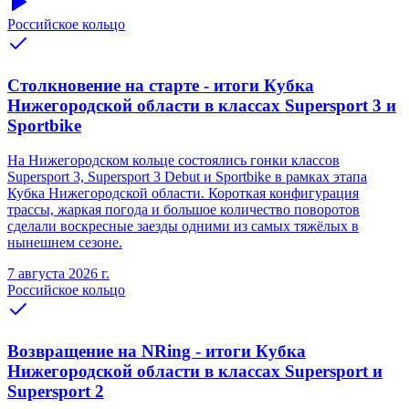
Российское кольцо
Столкновение на старте - итоги Кубка
Нижегородской области в классах Supersport 3 и
Sportbike
На Нижегородском кольце состоялись гонки классов
Supersport 3, Supersport 3 Debut и Sportbike в рамках этапа
Кубка Нижегородской области. Короткая конфигурация
трассы, жаркая погода и большое количество поворотов
сделали воскресные заезды одними из самых тяжёлых в
нынешнем сезоне.
7 августа 2026 г.
Российское кольцо
Возвращение на NRing - итоги Кубка
Нижегородской области в классах Supersport и
Supersport 2