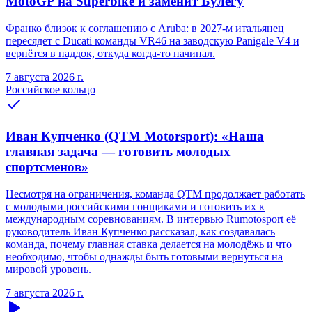
MotoGP на Superbike и заменит Булегу
Франко близок к соглашению с Aruba: в 2027-м итальянец
пересядет с Ducati команды VR46 на заводскую Panigale V4 и
вернётся в паддок, откуда когда-то начинал.
7 августа 2026 г.
Российское кольцо
Иван Купченко (QTM Motorsport): «Наша
главная задача — готовить молодых
спортсменов»
Несмотря на ограничения, команда QTM продолжает работать
с молодыми российскими гонщиками и готовить их к
международным соревнованиям. В интервью Rumotosport её
руководитель Иван Купченко рассказал, как создавалась
команда, почему главная ставка делается на молодёжь и что
необходимо, чтобы однажды быть готовыми вернуться на
мировой уровень.
7 августа 2026 г.