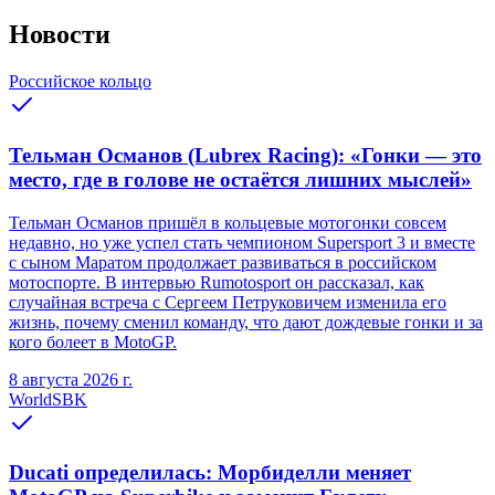
Новости
Российское кольцо
Тельман Османов (Lubrex Racing): «Гонки — это
место, где в голове не остаётся лишних мыслей»
Тельман Османов пришёл в кольцевые мотогонки совсем
недавно, но уже успел стать чемпионом Supersport 3 и вместе
с сыном Маратом продолжает развиваться в российском
мотоспорте. В интервью Rumotosport он рассказал, как
случайная встреча с Сергеем Петруковичем изменила его
жизнь, почему сменил команду, что дают дождевые гонки и за
кого болеет в MotoGP.
8 августа 2026 г.
WorldSBK
Ducati определилась: Морбиделли меняет