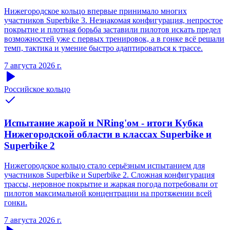
Нижегородское кольцо впервые принимало многих
участников Superbike 3. Незнакомая конфигурация, непростое
покрытие и плотная борьба заставили пилотов искать предел
возможностей уже с первых тренировок, а в гонке всё решали
темп, тактика и умение быстро адаптироваться к трассе.
7 августа 2026 г.
Российское кольцо
Испытание жарой и NRing'ом - итоги Кубка
Нижегородской области в классах Superbike и
Superbike 2
Нижегородское кольцо стало серьёзным испытанием для
участников Superbike и Superbike 2. Сложная конфигурация
трассы, неровное покрытие и жаркая погода потребовали от
пилотов максимальной концентрации на протяжении всей
гонки.
7 августа 2026 г.