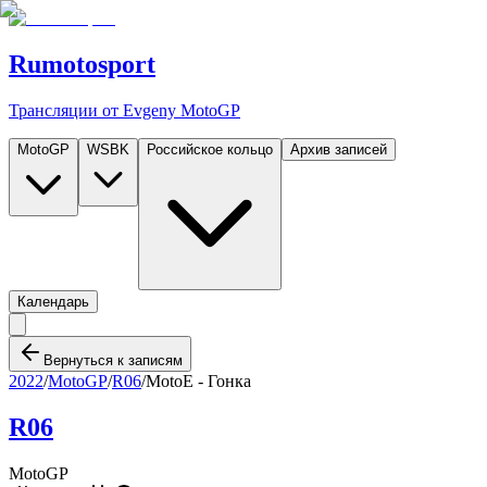
Rumotosport
Трансляции от Evgeny MotoGP
MotoGP
WSBK
Российское кольцо
Архив записей
Календарь
Вернуться к записям
2022
/
MotoGP
/
R06
/
MotoE - Гонка
R06
MotoGP