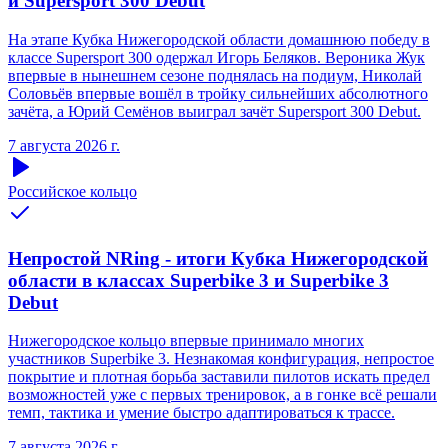
и Supersport 300 Debut
На этапе Кубка Нижегородской области домашнюю победу в
классе Supersport 300 одержал Игорь Беляков. Вероника Жук
впервые в нынешнем сезоне поднялась на подиум, Николай
Соловьёв впервые вошёл в тройку сильнейших абсолютного
зачёта, а Юрий Семёнов выиграл зачёт Supersport 300 Debut.
7 августа 2026 г.
Российское кольцо
Непростой NRing - итоги Кубка Нижегородской
области в классах Superbike 3 и Superbike 3
Debut
Нижегородское кольцо впервые принимало многих
участников Superbike 3. Незнакомая конфигурация, непростое
покрытие и плотная борьба заставили пилотов искать предел
возможностей уже с первых тренировок, а в гонке всё решали
темп, тактика и умение быстро адаптироваться к трассе.
7 августа 2026 г.