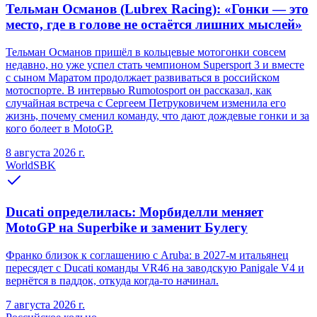
Тельман Османов (Lubrex Racing): «Гонки — это
место, где в голове не остаётся лишних мыслей»
Тельман Османов пришёл в кольцевые мотогонки совсем
недавно, но уже успел стать чемпионом Supersport 3 и вместе
с сыном Маратом продолжает развиваться в российском
мотоспорте. В интервью Rumotosport он рассказал, как
случайная встреча с Сергеем Петруковичем изменила его
жизнь, почему сменил команду, что дают дождевые гонки и за
кого болеет в MotoGP.
8 августа 2026 г.
WorldSBK
Ducati определилась: Морбиделли меняет
MotoGP на Superbike и заменит Булегу
Франко близок к соглашению с Aruba: в 2027-м итальянец
пересядет с Ducati команды VR46 на заводскую Panigale V4 и
вернётся в паддок, откуда когда-то начинал.
7 августа 2026 г.