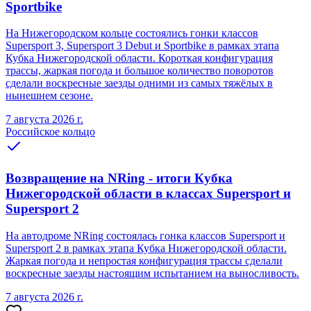
Sportbike
На Нижегородском кольце состоялись гонки классов
Supersport 3, Supersport 3 Debut и Sportbike в рамках этапа
Кубка Нижегородской области. Короткая конфигурация
трассы, жаркая погода и большое количество поворотов
сделали воскресные заезды одними из самых тяжёлых в
нынешнем сезоне.
7 августа 2026 г.
Российское кольцо
Возвращение на NRing - итоги Кубка
Нижегородской области в классах Supersport и
Supersport 2
На автодроме NRing состоялась гонка классов Supersport и
Supersport 2 в рамках этапа Кубка Нижегородской области.
Жаркая погода и непростая конфигурация трассы сделали
воскресные заезды настоящим испытанием на выносливость.
7 августа 2026 г.