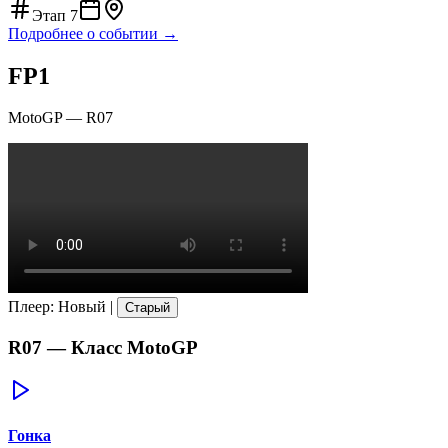
Этап
7
Подробнее о событии →
FP1
MotoGP
—
R07
Плеер
:
Новый
|
Старый
R07
— Класс
MotoGP
Гонка