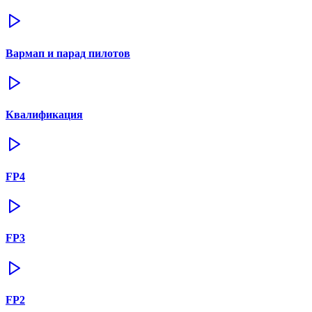
Вармап и парад пилотов
Квалификация
FP4
FP3
FP2