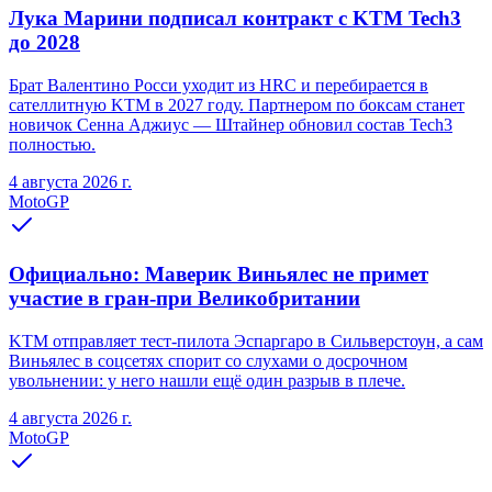
Лука Марини подписал контракт с KTM Tech3
до 2028
Брат Валентино Росси уходит из HRC и перебирается в
сателлитную KTM в 2027 году. Партнером по боксам станет
новичок Сенна Аджиус — Штайнер обновил состав Tech3
полностью.
4 августа 2026 г.
MotoGP
Официально: Маверик Виньялес не примет
участие в гран-при Великобритании
KTM отправляет тест-пилота Эспаргаро в Сильверстоун, а сам
Виньялес в соцсетях спорит со слухами о досрочном
увольнении: у него нашли ещё один разрыв в плече.
4 августа 2026 г.
MotoGP