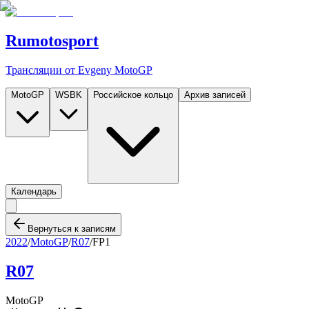
Rumotosport
Трансляции от Evgeny MotoGP
MotoGP
WSBK
Российское кольцо
Архив записей
Календарь
Вернуться к записям
2022
/
MotoGP
/
R07
/
FP1
R07
MotoGP