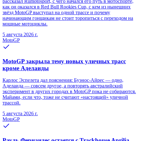
рассказал Rumotosport, с чего начался его путь в мотоспорте,
как он оказался в Red Bull Rookies Cup, с кем из нынешних
звёзд MotoGP выступал на одной трассе и почему
начинающим гонщикам не стоит торопиться с переходом на
мощные мотоциклы.
5 августа 2026 г.
MotoGP
MotoGP закрыла тему новых уличных трасс
кроме Аделаиды
Карлос Эспелета дал пояснения: Буэнос-Айрес — одно,
Аделаида — совсем другое, а повторять австралийский
эксперимент в других городах в MotoGP пока не собираются.
Майами, если что, тоже не считают «настоящей» уличной
трассой.
5 августа 2026 г.
MotoGP
Рауль Фернандес остается с Trackhouse Aprilia