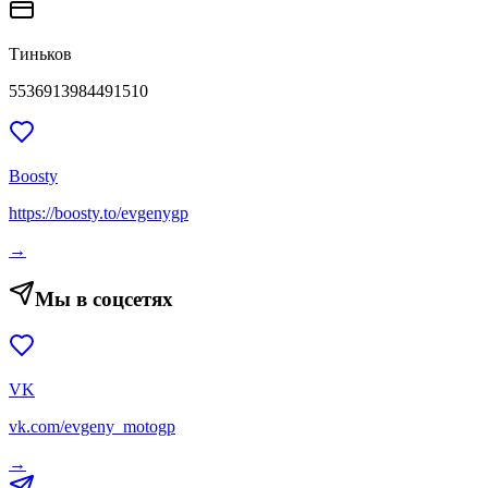
Тиньков
5536913984491510
Boosty
https://boosty.to/evgenygp
→
Мы в соцсетях
VK
vk.com/evgeny_motogp
→