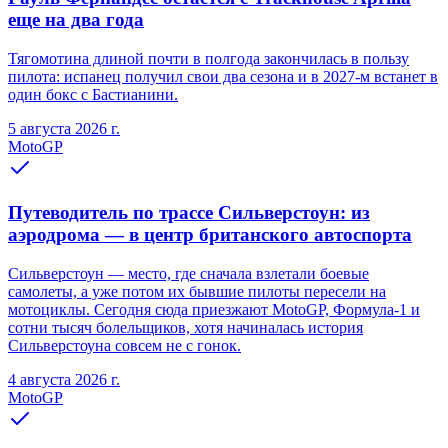
еще на два года
Тягомотина длиной почти в полгода закончилась в пользу
пилота: испанец получил свои два сезона и в 2027-м встанет в
один бокс с Бастианини.
5 августа 2026 г.
MotoGP
Путеводитель по трассе Сильверстоун: из
аэродрома — в центр британского автоспорта
Сильверстоун — место, где сначала взлетали боевые
самолеты, а уже потом их бывшие пилоты пересели на
мотоциклы. Сегодня сюда приезжают MotoGP, Формула-1 и
сотни тысяч болельщиков, хотя начиналась история
Сильверстоуна совсем не с гонок.
4 августа 2026 г.
MotoGP