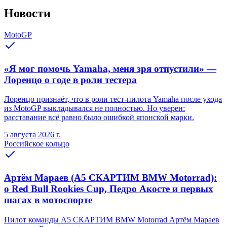
Новости
MotoGP
«Я мог помочь Yamaha, меня зря отпустили» —
Лоренцо о годе в роли тестера
Лоренцо признаёт, что в роли тест-пилота Yamaha после ухода
из MotoGP выкладывался не полностью. Но уверен:
расставание всё равно было ошибкой японской марки.
5 августа 2026 г.
Российское кольцо
Артём Мараев (A5 СКАРТИМ BMW Motorrad):
о Red Bull Rookies Cup, Педро Акосте и первых
шагах в мотоспорте
Пилот команды A5 СКАРТИМ BMW Motorrad Артём Мараев