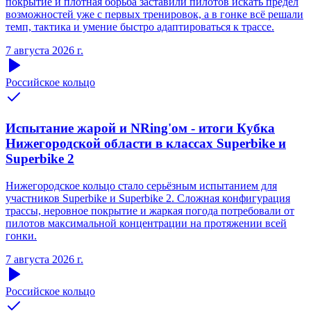
покрытие и плотная борьба заставили пилотов искать предел
возможностей уже с первых тренировок, а в гонке всё решали
темп, тактика и умение быстро адаптироваться к трассе.
7 августа 2026 г.
Российское кольцо
Испытание жарой и NRing'ом - итоги Кубка
Нижегородской области в классах Superbike и
Superbike 2
Нижегородское кольцо стало серьёзным испытанием для
участников Superbike и Superbike 2. Сложная конфигурация
трассы, неровное покрытие и жаркая погода потребовали от
пилотов максимальной концентрации на протяжении всей
гонки.
7 августа 2026 г.
Российское кольцо