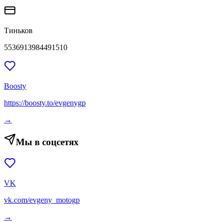
Тиньков
5536913984491510
Boosty
https://boosty.to/evgenygp
→
Мы в соцсетях
VK
vk.com/evgeny_motogp
→