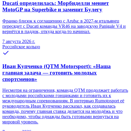
Ducati определилась: Морбиделли меняет
MotoGP на Superbike и заменит Булегу
Франко близок к соглашению с Aruba: в 2027-м итальянец
пересядет с Ducati команды VR46 на заводскую Panigale V4 и
вернётся в паддок, откуда когда-то начинал.
7 августа 2026 г.
Российское кольцо
Иван Купченко (QTM Motorsport): «Наша
главная задача — готовить молодых
спортсменов»
Несмотря на ограничения, команда QTM продолжает работать
с молодыми российскими гонщиками и готовить их к
международным соревнованиям. В интервью Rumotosport её
руководитель Иван Купченко рассказал, как создавалась
команда, почему главная ставка делается на молодёжь и что
необходимо, чтобы однажды быть готовыми вернуться на
мировой уровень.