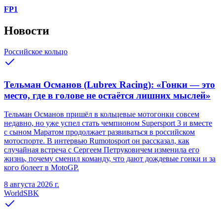
FP1
Новости
Российское кольцо
Тельман Османов (Lubrex Racing): «Гонки — это
место, где в голове не остаётся лишних мыслей»
Тельман Османов пришёл в кольцевые мотогонки совсем
недавно, но уже успел стать чемпионом Supersport 3 и вместе
с сыном Маратом продолжает развиваться в российском
мотоспорте. В интервью Rumotosport он рассказал, как
случайная встреча с Сергеем Петруковичем изменила его
жизнь, почему сменил команду, что дают дождевые гонки и за
кого болеет в MotoGP.
8 августа 2026 г.
WorldSBK