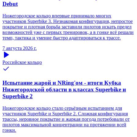
Debut
Нижегородское кольцо впервые принимало многих
участников Superbike 3. Незнакомая конфигурация, непростое
покрытие и плотная борьба заставили пилотов искать предел
возможностей уже с первых тренировок, а в гонке всё решали
темп, тактика и умение быстро адаптироваться к трассе.
7 августа 2026 г.
Российское кольцо
Испытание жарой и NRing'ом - итоги Кубка
Нижегородской области в классах Superbike и
Superbike 2
Нижегородское кольцо стало серьёзным испытанием для
участников Superbike и Superbike 2. Сложная конфигурация
трассы, неровное покрытие и жаркая погода потребовали от
пилотов максимальной концентрации на протяжении всей
гонки.