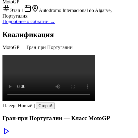
MotoGP
Этап
1
Autodromo Internacional do Algarve,
Португалия
Подробнее о событии →
Квалификация
MotoGP
—
Гран-при Португалии
Плеер
:
Новый
|
Старый
Гран-при Португалии
— Класс
MotoGP