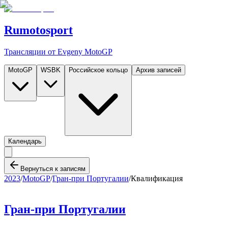
Rumotosport
Трансляции от Evgeny MotoGP
MotoGP
WSBK
Российское кольцо
Архив записей
Календарь
Вернуться к записям
2023
/
MotoGP
/
Гран-при Португалии
/
Квалификация
Гран-при Португалии