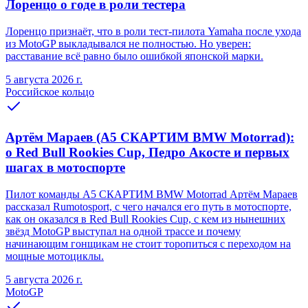
Лоренцо о годе в роли тестера
Лоренцо признаёт, что в роли тест-пилота Yamaha после ухода
из MotoGP выкладывался не полностью. Но уверен:
расставание всё равно было ошибкой японской марки.
5 августа 2026 г.
Российское кольцо
Артём Мараев (A5 СКАРТИМ BMW Motorrad):
о Red Bull Rookies Cup, Педро Акосте и первых
шагах в мотоспорте
Пилот команды A5 СКАРТИМ BMW Motorrad Артём Мараев
рассказал Rumotosport, с чего начался его путь в мотоспорте,
как он оказался в Red Bull Rookies Cup, с кем из нынешних
звёзд MotoGP выступал на одной трассе и почему
начинающим гонщикам не стоит торопиться с переходом на
мощные мотоциклы.
5 августа 2026 г.
MotoGP