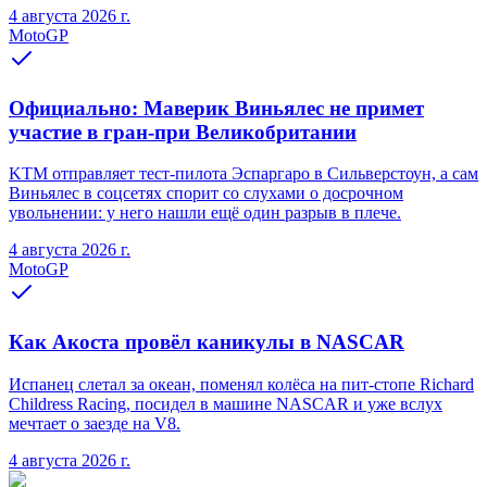
4 августа 2026 г.
MotoGP
Официально: Маверик Виньялес не примет
участие в гран-при Великобритании
KTM отправляет тест-пилота Эспаргаро в Сильверстоун, а сам
Виньялес в соцсетях спорит со слухами о досрочном
увольнении: у него нашли ещё один разрыв в плече.
4 августа 2026 г.
MotoGP
Как Акоста провёл каникулы в NASCAR
Испанец слетал за океан, поменял колёса на пит-стопе Richard
Childress Racing, посидел в машине NASCAR и уже вслух
мечтает о заезде на V8.
4 августа 2026 г.