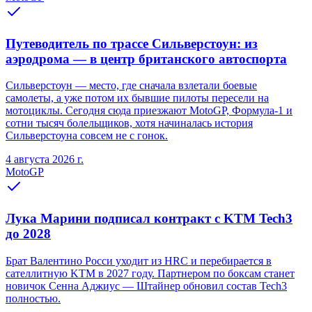
Путеводитель по трассе Сильверстоун: из
аэродрома — в центр британского автоспорта
Сильверстоун — место, где сначала взлетали боевые
самолеты, а уже потом их бывшие пилоты пересели на
мотоциклы. Сегодня сюда приезжают MotoGP, Формула-1 и
сотни тысяч болельщиков, хотя начиналась история
Сильверстоуна совсем не с гонок.
4 августа 2026 г.
MotoGP
Лука Марини подписал контракт с KTM Tech3
до 2028
Брат Валентино Росси уходит из HRC и перебирается в
сателлитную KTM в 2027 году. Партнером по боксам станет
новичок Сенна Аджиус — Штайнер обновил состав Tech3
полностью.