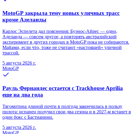
MotoGP закрыла тему новых уличных трасс
кроме Аделаиды
Карлос Эспелета дал пояснения: Буэнос-Айрес — одно,
Аделаида — совсем другое, а повторять австралийский
эксперимент в других городах в MotoGP пока не собираются.
Майами, если что, тоже не считают «настоящей» уличной
трассой.
5 августа 2026 г.
MotoGP
Рауль Фернандес остается с Trackhouse Aprilia
еще на два года
Тягомотина длиной почти в полгода закончилась в пользу
пилота: испанец получил свои два сезона и в 2027-м встанет в
один бокс с Бастианини.
5 августа 2026 г.
MotoGP