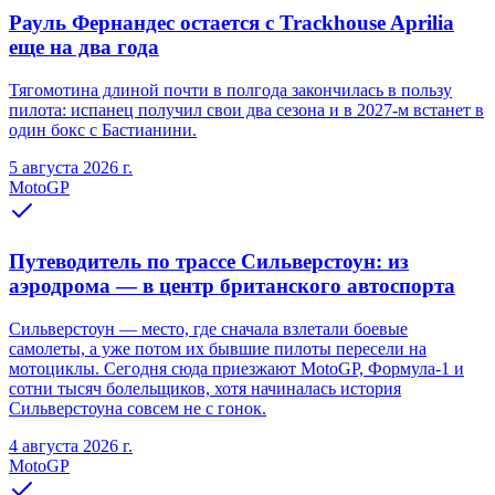
Рауль Фернандес остается с Trackhouse Aprilia
еще на два года
Тягомотина длиной почти в полгода закончилась в пользу
пилота: испанец получил свои два сезона и в 2027-м встанет в
один бокс с Бастианини.
5 августа 2026 г.
MotoGP
Путеводитель по трассе Сильверстоун: из
аэродрома — в центр британского автоспорта
Сильверстоун — место, где сначала взлетали боевые
самолеты, а уже потом их бывшие пилоты пересели на
мотоциклы. Сегодня сюда приезжают MotoGP, Формула-1 и
сотни тысяч болельщиков, хотя начиналась история
Сильверстоуна совсем не с гонок.
4 августа 2026 г.
MotoGP