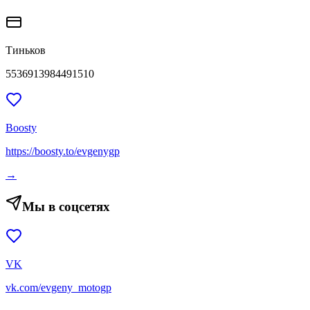
Тиньков
5536913984491510
Boosty
https://boosty.to/evgenygp
→
Мы в соцсетях
VK
vk.com/evgeny_motogp