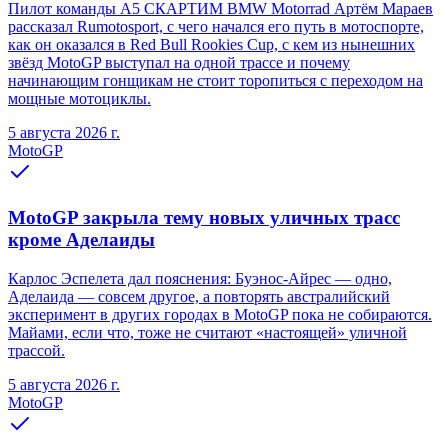
Пилот команды A5 СКАРТИМ BMW Motorrad Артём Мараев
рассказал Rumotosport, с чего начался его путь в мотоспорте,
как он оказался в Red Bull Rookies Cup, с кем из нынешних
звёзд MotoGP выступал на одной трассе и почему
начинающим гонщикам не стоит торопиться с переходом на
мощные мотоциклы.
5 августа 2026 г.
MotoGP
MotoGP закрыла тему новых уличных трасс
кроме Аделаиды
Карлос Эспелета дал пояснения: Буэнос-Айрес — одно,
Аделаида — совсем другое, а повторять австралийский
эксперимент в других городах в MotoGP пока не собираются.
Майами, если что, тоже не считают «настоящей» уличной
трассой.
5 августа 2026 г.
MotoGP