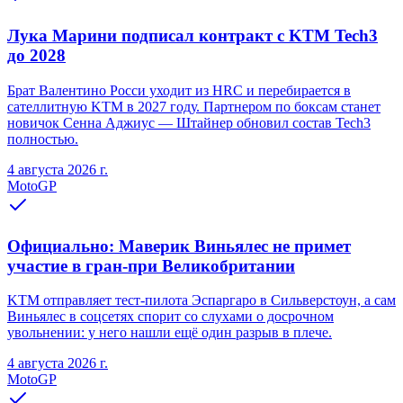
Лука Марини подписал контракт с KTM Tech3
до 2028
Брат Валентино Росси уходит из HRC и перебирается в
сателлитную KTM в 2027 году. Партнером по боксам станет
новичок Сенна Аджиус — Штайнер обновил состав Tech3
полностью.
4 августа 2026 г.
MotoGP
Официально: Маверик Виньялес не примет
участие в гран-при Великобритании
KTM отправляет тест-пилота Эспаргаро в Сильверстоун, а сам
Виньялес в соцсетях спорит со слухами о досрочном
увольнении: у него нашли ещё один разрыв в плече.
4 августа 2026 г.
MotoGP