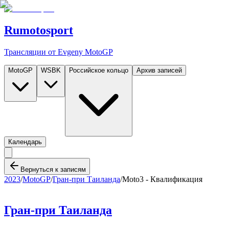
Rumotosport
Трансляции от Evgeny MotoGP
MotoGP
WSBK
Российское кольцо
Архив записей
Календарь
Вернуться к записям
2023
/
MotoGP
/
Гран-при Таиланда
/
Moto3 - Квалификация
Гран-при Таиланда