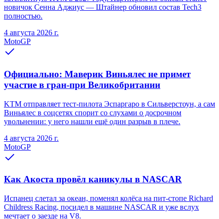
новичок Сенна Аджиус — Штайнер обновил состав Tech3
полностью.
4 августа 2026 г.
MotoGP
Официально: Маверик Виньялес не примет
участие в гран-при Великобритании
KTM отправляет тест-пилота Эспаргаро в Сильверстоун, а сам
Виньялес в соцсетях спорит со слухами о досрочном
увольнении: у него нашли ещё один разрыв в плече.
4 августа 2026 г.
MotoGP
Как Акоста провёл каникулы в NASCAR
Испанец слетал за океан, поменял колёса на пит-стопе Richard
Childress Racing, посидел в машине NASCAR и уже вслух
мечтает о заезде на V8.