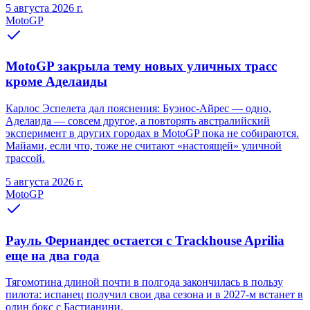
5 августа 2026 г.
MotoGP
MotoGP закрыла тему новых уличных трасс
кроме Аделаиды
Карлос Эспелета дал пояснения: Буэнос-Айрес — одно,
Аделаида — совсем другое, а повторять австралийский
эксперимент в других городах в MotoGP пока не собираются.
Майами, если что, тоже не считают «настоящей» уличной
трассой.
5 августа 2026 г.
MotoGP
Рауль Фернандес остается с Trackhouse Aprilia
еще на два года
Тягомотина длиной почти в полгода закончилась в пользу
пилота: испанец получил свои два сезона и в 2027-м встанет в
один бокс с Бастианини.