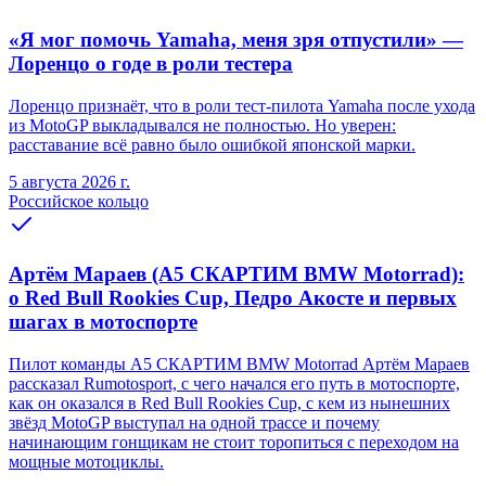
«Я мог помочь Yamaha, меня зря отпустили» —
Лоренцо о годе в роли тестера
Лоренцо признаёт, что в роли тест-пилота Yamaha после ухода
из MotoGP выкладывался не полностью. Но уверен:
расставание всё равно было ошибкой японской марки.
5 августа 2026 г.
Российское кольцо
Артём Мараев (A5 СКАРТИМ BMW Motorrad):
о Red Bull Rookies Cup, Педро Акосте и первых
шагах в мотоспорте
Пилот команды A5 СКАРТИМ BMW Motorrad Артём Мараев
рассказал Rumotosport, с чего начался его путь в мотоспорте,
как он оказался в Red Bull Rookies Cup, с кем из нынешних
звёзд MotoGP выступал на одной трассе и почему
начинающим гонщикам не стоит торопиться с переходом на
мощные мотоциклы.