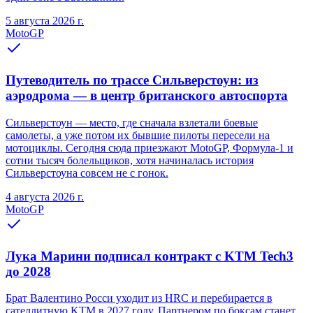
5 августа 2026 г.
MotoGP
Путеводитель по трассе Сильверстоун: из
аэродрома — в центр британского автоспорта
Сильверстоун — место, где сначала взлетали боевые
самолеты, а уже потом их бывшие пилоты пересели на
мотоциклы. Сегодня сюда приезжают MotoGP, Формула-1 и
сотни тысяч болельщиков, хотя начиналась история
Сильверстоуна совсем не с гонок.
4 августа 2026 г.
MotoGP
Лука Марини подписал контракт с KTM Tech3
до 2028
Брат Валентино Росси уходит из HRC и перебирается в
сателлитную KTM в 2027 году. Партнером по боксам станет