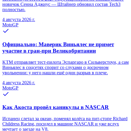
новичок Сенна Аджиус — Штайнер обновил состав Tech3
полностью.
4 августа 2026 г.
MotoGP
Официально: Маверик Виньялес не примет
участие в гран-при Великобритании
KTM отправляет тест-пилота Эспаргаро в Сильверстоун, а сам
Виньялес в соцсетях спорит со слухами о досрочном
увольнении: у него нашли ещё один разрыв в плече.
4 августа 2026 г.
MotoGP
Как Акоста провёл каникулы в NASCAR
Испанец слетал за океан, поменял колёса на пит-стопе Richard
Childress Racing, посидел в машине NASCAR и уже вслух
мечтает о заезде на V8.