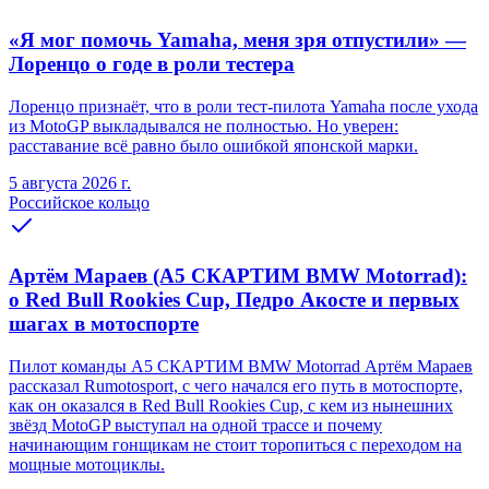
«Я мог помочь Yamaha, меня зря отпустили» —
Лоренцо о годе в роли тестера
Лоренцо признаёт, что в роли тест-пилота Yamaha после ухода
из MotoGP выкладывался не полностью. Но уверен:
расставание всё равно было ошибкой японской марки.
5 августа 2026 г.
Российское кольцо
Артём Мараев (A5 СКАРТИМ BMW Motorrad):
о Red Bull Rookies Cup, Педро Акосте и первых
шагах в мотоспорте
Пилот команды A5 СКАРТИМ BMW Motorrad Артём Мараев
рассказал Rumotosport, с чего начался его путь в мотоспорте,
как он оказался в Red Bull Rookies Cup, с кем из нынешних
звёзд MotoGP выступал на одной трассе и почему
начинающим гонщикам не стоит торопиться с переходом на
мощные мотоциклы.