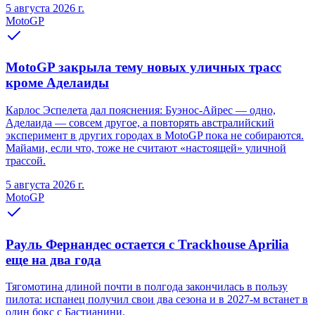
5 августа 2026 г.
MotoGP
MotoGP закрыла тему новых уличных трасс
кроме Аделаиды
Карлос Эспелета дал пояснения: Буэнос-Айрес — одно,
Аделаида — совсем другое, а повторять австралийский
эксперимент в других городах в MotoGP пока не собираются.
Майами, если что, тоже не считают «настоящей» уличной
трассой.
5 августа 2026 г.
MotoGP
Рауль Фернандес остается с Trackhouse Aprilia
еще на два года
Тягомотина длиной почти в полгода закончилась в пользу
пилота: испанец получил свои два сезона и в 2027-м встанет в
один бокс с Бастианини.