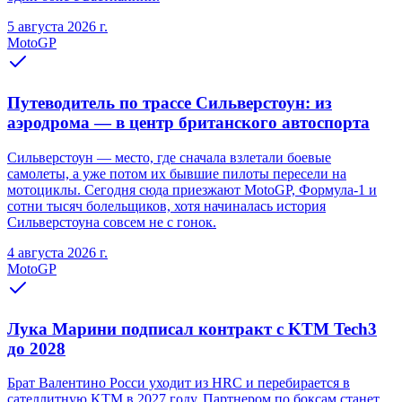
5 августа 2026 г.
MotoGP
Путеводитель по трассе Сильверстоун: из
аэродрома — в центр британского автоспорта
Сильверстоун — место, где сначала взлетали боевые
самолеты, а уже потом их бывшие пилоты пересели на
мотоциклы. Сегодня сюда приезжают MotoGP, Формула-1 и
сотни тысяч болельщиков, хотя начиналась история
Сильверстоуна совсем не с гонок.
4 августа 2026 г.
MotoGP
Лука Марини подписал контракт с KTM Tech3
до 2028
Брат Валентино Росси уходит из HRC и перебирается в
сателлитную KTM в 2027 году. Партнером по боксам станет