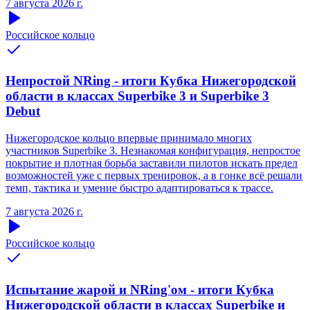
7 августа 2026 г.
Российское кольцо
Непростой NRing - итоги Кубка Нижегородской
области в классах Superbike 3 и Superbike 3
Debut
Нижегородское кольцо впервые принимало многих
участников Superbike 3. Незнакомая конфигурация, непростое
покрытие и плотная борьба заставили пилотов искать предел
возможностей уже с первых тренировок, а в гонке всё решали
темп, тактика и умение быстро адаптироваться к трассе.
7 августа 2026 г.
Российское кольцо
Испытание жарой и NRing'ом - итоги Кубка
Нижегородской области в классах Superbike и