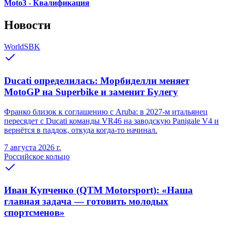
Moto3 - Квалификация
Новости
WorldSBK
Ducati определилась: Морбиделли меняет
MotoGP на Superbike и заменит Булегу
Франко близок к соглашению с Aruba: в 2027-м итальянец
пересядет с Ducati команды VR46 на заводскую Panigale V4 и
вернётся в паддок, откуда когда-то начинал.
7 августа 2026 г.
Российское кольцо
Иван Купченко (QTM Motorsport): «Наша
главная задача — готовить молодых
спортсменов»