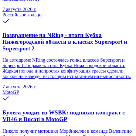
7 августа 2026 г.
Российское кольцо
Возвращение на NRing - итоги Кубка
Нижегородской области в классах Supersport и
Supersport 2
На автодроме NRing состоялась гонка классов Supersport и
Supersport 2 в рамках этапа Кубка Нижегородской области.
Жаркая погода и непростая конфигурация трассы сделали
воскресные заезды настоящим испытанием на выносливость.
7 августа 2026 г.
MotoGP
Булега уходит из WSBK: подписан контракт с
VR46 и Ducati в MotoGP
Николо получит мотоцикл Морбиделли в команде Валентино