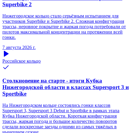
Superbike 2
Нижегородское кольцо стало серьёзным испытанием для
участников Superbike и Superbike 2. Сложная конфигурация
трассы, неровное покрытие и жаркая погода потребовали от
пилотов максимальной концентрации на протяжении всей
гонки.
7 августа 2026 г.
Российское кольцо
Столкновение на старте - итоги Кубка
Нижегородской области в классах Supersport 3 и
Sportbike
На Нижегородском кольце состоялись гонки классов
Supersport 3, Supersport 3 Debut и Sportbike в рамках этапа
Кубка Нижегородской области. Короткая конфигурация
трассы, жаркая погода и большое количество поворотов
сделали воскресные заезды одними из самых тяжёлых в
нынешнем сезоне.