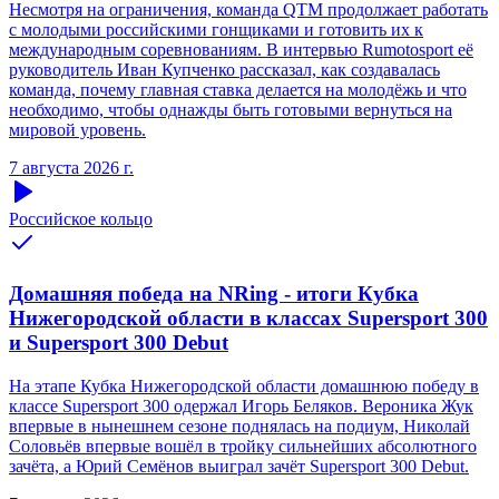
Несмотря на ограничения, команда QTM продолжает работать
с молодыми российскими гонщиками и готовить их к
международным соревнованиям. В интервью Rumotosport её
руководитель Иван Купченко рассказал, как создавалась
команда, почему главная ставка делается на молодёжь и что
необходимо, чтобы однажды быть готовыми вернуться на
мировой уровень.
7 августа 2026 г.
Российское кольцо
Домашняя победа на NRing - итоги Кубка
Нижегородской области в классах Supersport 300
и Supersport 300 Debut
На этапе Кубка Нижегородской области домашнюю победу в
классе Supersport 300 одержал Игорь Беляков. Вероника Жук
впервые в нынешнем сезоне поднялась на подиум, Николай
Соловьёв впервые вошёл в тройку сильнейших абсолютного
зачёта, а Юрий Семёнов выиграл зачёт Supersport 300 Debut.