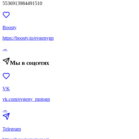
5536913984491510
Boosty
https://boosty.to/evgenygp
→
Мы в соцсетях
VK
vk.com/evgeny_motogp
→
Telegram