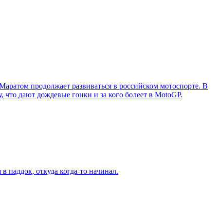
 Маратом продолжает развиваться в российском мотоспорте. В
, что дают дождевые гонки и за кого болеет в MotoGP.
в паддок, откуда когда-то начинал.