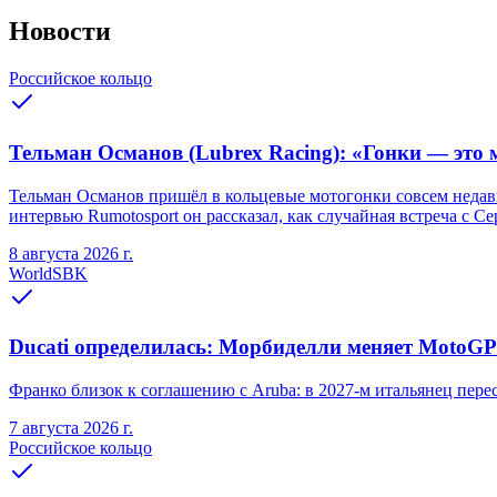
Новости
Российское кольцо
Тельман Османов (Lubrex Racing): «Гонки — это м
Тельман Османов пришёл в кольцевые мотогонки совсем недавно
интервью Rumotosport он рассказал, как случайная встреча с С
8 августа 2026 г.
WorldSBK
Ducati определилась: Морбиделли меняет MotoGP 
Франко близок к соглашению с Aruba: в 2027-м итальянец переся
7 августа 2026 г.
Российское кольцо