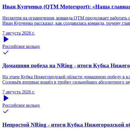
Иван Купченко (QTM Motorsport): «Наша главна
Несмотря на ограничения, команда QTM продолжает работать 
Иван Купченко рассказал, как создавалась команда, почему гл
7 августа 2026 г.
Российское кольцо
Домашняя победа на NRing - итоги Кубка Нижегоро
На этапе Кубка Нижегородской области домашнюю победу в кла
Соловьёв впервые вошёл в тройку сильнейших абсолютного зачё
7 августа 2026 г.
Российское кольцо
Непростой NRing - итоги Кубка Нижегородской обл