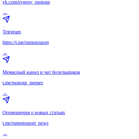
vk.com/evgeny_motogp
→
Telegram
https://t.me/rumotosport
→
Мемасный канал и чат болельщиков
t.me/motogp_memes
→
Оповещения о новых статьях
t.me/rumotosport_news
→