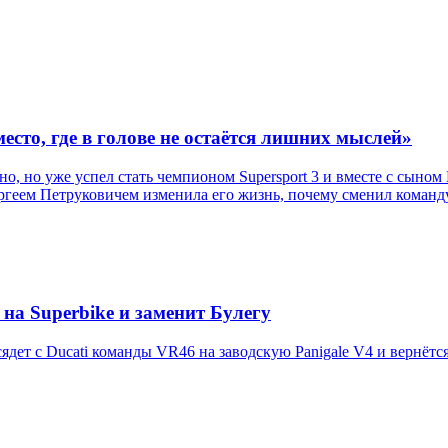
есто, где в голове не остаётся лишних мыслей»
, но уже успел стать чемпионом Supersport 3 и вместе с сыном
ергеем Петруковичем изменила его жизнь, почему сменил команду
на Superbike и заменит Булегу
дет с Ducati команды VR46 на заводскую Panigale V4 и вернётся 