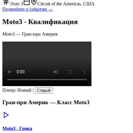
Этап
3
Circuit of the Americas, США
Подробнее о событии →
Moto3 - Квалификация
Moto3
—
Гран-при Америк
Плеер
:
Новый
|
Старый
Гран-при Америк
— Класс
Moto3
Moto3 - Гонка