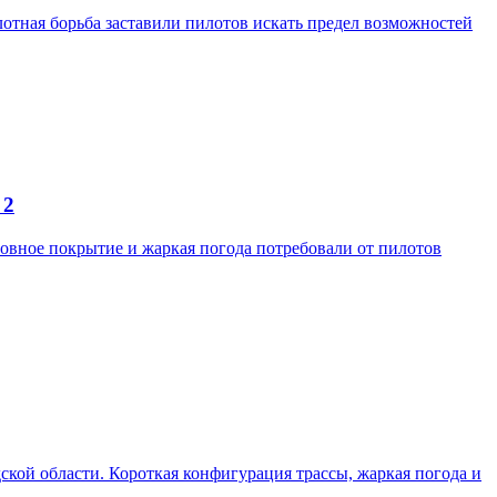
отная борьба заставили пилотов искать предел возможностей
 2
ровное покрытие и жаркая погода потребовали от пилотов
одской области. Короткая конфигурация трассы, жаркая погода и