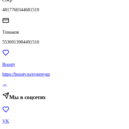
4817760344681519
Тиньков
5536913984491510
Boosty
https://boosty.to/evgenygp
→
Мы в соцсетях
VK