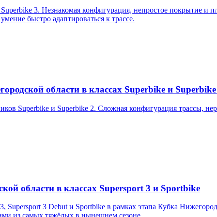
uperbike 3. Незнакомая конфигурация, непростое покрытие и пл
 умение быстро адаптироваться к трассе.
ородской области в классах Superbike и Superbike
ков Superbike и Superbike 2. Сложная конфигурация трассы, не
кой области в классах Supersport 3 и Sportbike
3, Supersport 3 Debut и Sportbike в рамках этапа Кубка Нижегор
ими из самых тяжёлых в нынешнем сезоне.