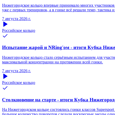
Нижегородское кольцо впервые принимало многих участников S
уже с первых тренировок, а в гонке всё решали темп, тактика и
7 августа 2026 г.
Российское кольцо
Испытание жарой и NRing'ом - итоги Кубка Нижег
Нижегородское кольцо стало серьёзным испытанием для участни
максимальной концентрации на протяжении всей гонки.
7 августа 2026 г.
Российское кольцо
Столкновение на старте - итоги Кубка Нижегородс
На Нижегородском кольце состоялись гонки классов Supersport 
большое количество поворотов сделали воскресные заезды одн