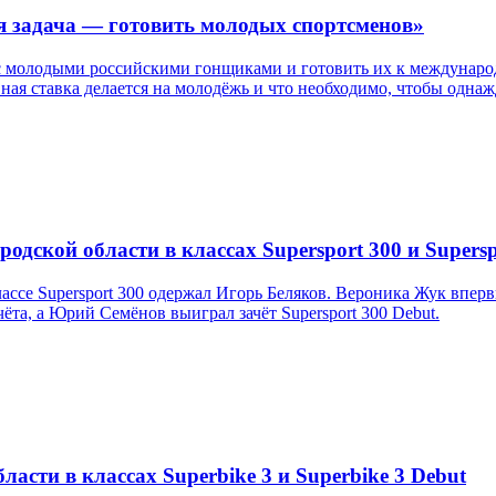
я задача — готовить молодых спортсменов»
с молодыми российскими гонщиками и готовить их к международ
авная ставка делается на молодёжь и что необходимо, чтобы одн
дской области в классах Supersport 300 и Supersp
ссе Supersport 300 одержал Игорь Беляков. Вероника Жук впер
та, а Юрий Семёнов выиграл зачёт Supersport 300 Debut.
асти в классах Superbike 3 и Superbike 3 Debut