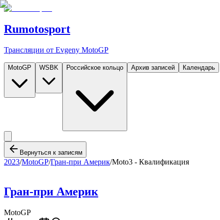
Rumotosport
Трансляции от Evgeny MotoGP
MotoGP
WSBK
Российское кольцо
Архив записей
Календарь
Вернуться к записям
2023
/
MotoGP
/
Гран-при Америк
/
Moto3 - Квалификация
Гран-при Америк
MotoGP