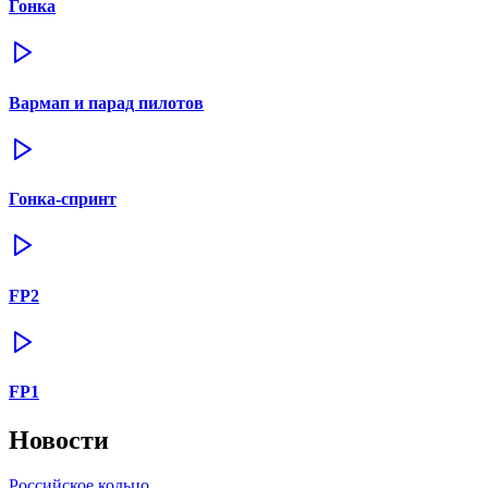
Гонка
Вармап и парад пилотов
Гонка-спринт
FP2
FP1
Новости
Российское кольцо