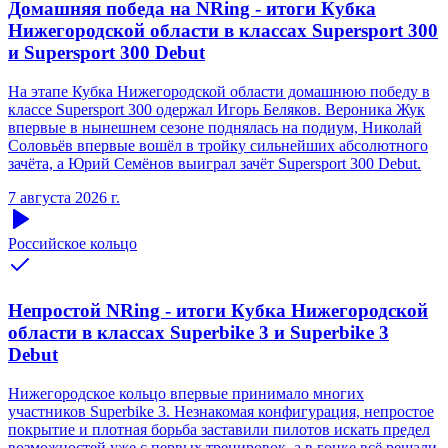
Домашняя победа на NRing - итоги Кубка
Нижегородской области в классах Supersport 300
и Supersport 300 Debut
На этапе Кубка Нижегородской области домашнюю победу в
классе Supersport 300 одержал Игорь Беляков. Вероника Жук
впервые в нынешнем сезоне поднялась на подиум, Николай
Соловьёв впервые вошёл в тройку сильнейших абсолютного
зачёта, а Юрий Семёнов выиграл зачёт Supersport 300 Debut.
7 августа 2026 г.
Российское кольцо
Непростой NRing - итоги Кубка Нижегородской
области в классах Superbike 3 и Superbike 3
Debut
Нижегородское кольцо впервые принимало многих
участников Superbike 3. Незнакомая конфигурация, непростое
покрытие и плотная борьба заставили пилотов искать предел
возможностей уже с первых тренировок, а в гонке всё решали