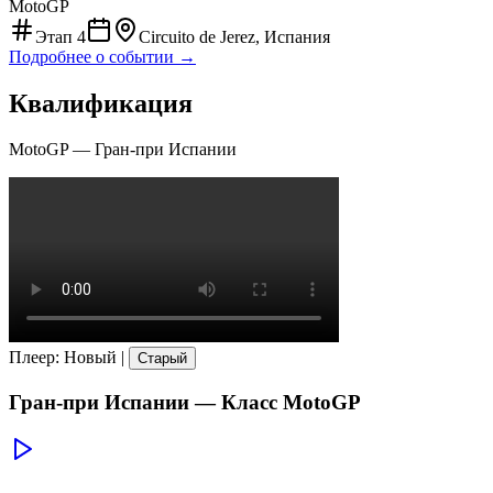
MotoGP
Этап
4
Circuito de Jerez, Испания
Подробнее о событии →
Квалификация
MotoGP
—
Гран-при Испании
Плеер
:
Новый
|
Старый
Гран-при Испании
— Класс
MotoGP