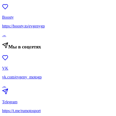
Boosty
https://boosty.to/evgenygp
→
Мы в соцсетях
VK
vk.com/evgeny_motogp
→
Telegram
https://t.me/rumotosport