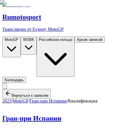
Rumotosport
Трансляции от Evgeny MotoGP
MotoGP
WSBK
Российское кольцо
Архив записей
Календарь
Вернуться к записям
2023
/
MotoGP
/
Гран-при Испании
/
Квалификация
Гран-при Испании