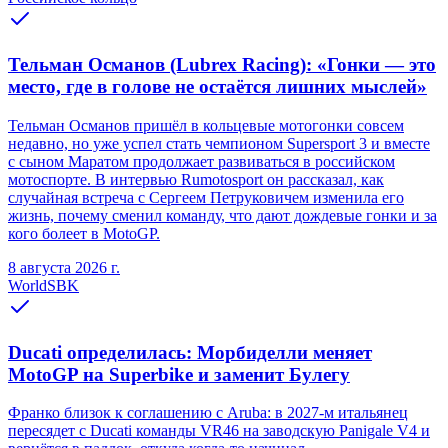
Тельман Османов (Lubrex Racing): «Гонки — это
место, где в голове не остаётся лишних мыслей»
Тельман Османов пришёл в кольцевые мотогонки совсем
недавно, но уже успел стать чемпионом Supersport 3 и вместе
с сыном Маратом продолжает развиваться в российском
мотоспорте. В интервью Rumotosport он рассказал, как
случайная встреча с Сергеем Петруковичем изменила его
жизнь, почему сменил команду, что дают дождевые гонки и за
кого болеет в MotoGP.
8 августа 2026 г.
WorldSBK
Ducati определилась: Морбиделли меняет
MotoGP на Superbike и заменит Булегу
Франко близок к соглашению с Aruba: в 2027-м итальянец
пересядет с Ducati команды VR46 на заводскую Panigale V4 и