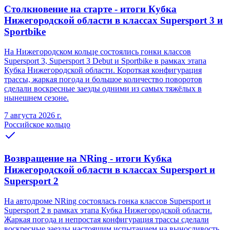
Столкновение на старте - итоги Кубка
Нижегородской области в классах Supersport 3 и
Sportbike
На Нижегородском кольце состоялись гонки классов
Supersport 3, Supersport 3 Debut и Sportbike в рамках этапа
Кубка Нижегородской области. Короткая конфигурация
трассы, жаркая погода и большое количество поворотов
сделали воскресные заезды одними из самых тяжёлых в
нынешнем сезоне.
7 августа 2026 г.
Российское кольцо
Возвращение на NRing - итоги Кубка
Нижегородской области в классах Supersport и
Supersport 2
На автодроме NRing состоялась гонка классов Supersport и
Supersport 2 в рамках этапа Кубка Нижегородской области.
Жаркая погода и непростая конфигурация трассы сделали
воскресные заезды настоящим испытанием на выносливость.