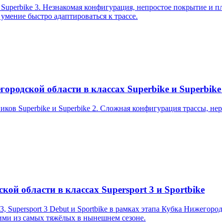
uperbike 3. Незнакомая конфигурация, непростое покрытие и пл
 умение быстро адаптироваться к трассе.
ородской области в классах Superbike и Superbike
ков Superbike и Superbike 2. Сложная конфигурация трассы, не
кой области в классах Supersport 3 и Sportbike
3, Supersport 3 Debut и Sportbike в рамках этапа Кубка Нижегор
ими из самых тяжёлых в нынешнем сезоне.