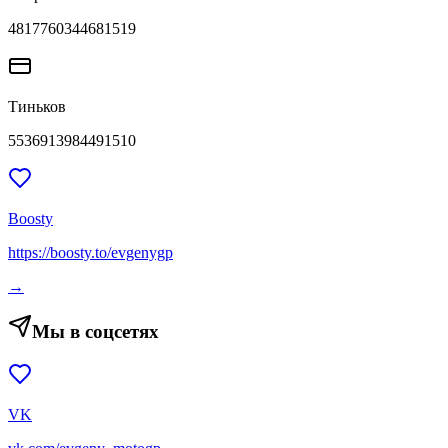
4817760344681519
Тиньков
5536913984491510
Boosty
https://boosty.to/evgenygp
→
Мы в соцсетях
VK