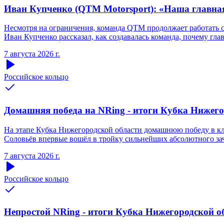
Иван Купченко (QTM Motorsport): «Наша главна
Несмотря на ограничения, команда QTM продолжает работать 
Иван Купченко рассказал, как создавалась команда, почему гл
7 августа 2026 г.
Российское кольцо
Домашняя победа на NRing - итоги Кубка Нижегоро
На этапе Кубка Нижегородской области домашнюю победу в кла
Соловьёв впервые вошёл в тройку сильнейших абсолютного зачё
7 августа 2026 г.
Российское кольцо
Непростой NRing - итоги Кубка Нижегородской обл