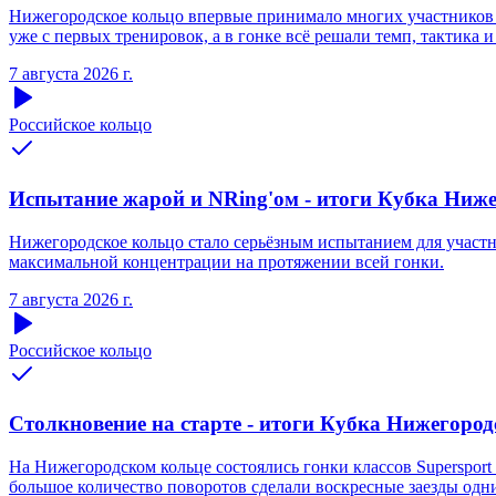
Нижегородское кольцо впервые принимало многих участников S
уже с первых тренировок, а в гонке всё решали темп, тактика и
7 августа 2026 г.
Российское кольцо
Испытание жарой и NRing'ом - итоги Кубка Нижег
Нижегородское кольцо стало серьёзным испытанием для участни
максимальной концентрации на протяжении всей гонки.
7 августа 2026 г.
Российское кольцо
Столкновение на старте - итоги Кубка Нижегородс
На Нижегородском кольце состоялись гонки классов Supersport 
большое количество поворотов сделали воскресные заезды одн