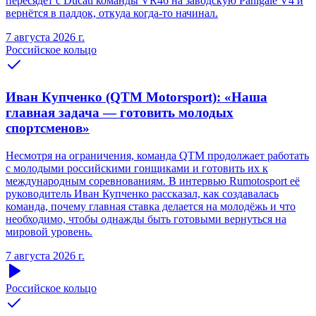
пересядет с Ducati команды VR46 на заводскую Panigale V4 и
вернётся в паддок, откуда когда-то начинал.
7 августа 2026 г.
Российское кольцо
Иван Купченко (QTM Motorsport): «Наша
главная задача — готовить молодых
спортсменов»
Несмотря на ограничения, команда QTM продолжает работать
с молодыми российскими гонщиками и готовить их к
международным соревнованиям. В интервью Rumotosport её
руководитель Иван Купченко рассказал, как создавалась
команда, почему главная ставка делается на молодёжь и что
необходимо, чтобы однажды быть готовыми вернуться на
мировой уровень.
7 августа 2026 г.
Российское кольцо