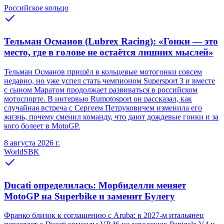
Российское кольцо
Тельман Османов (Lubrex Racing): «Гонки — это
место, где в голове не остаётся лишних мыслей»
Тельман Османов пришёл в кольцевые мотогонки совсем
недавно, но уже успел стать чемпионом Supersport 3 и вместе
с сыном Маратом продолжает развиваться в российском
мотоспорте. В интервью Rumotosport он рассказал, как
случайная встреча с Сергеем Петруковичем изменила его
жизнь, почему сменил команду, что дают дождевые гонки и за
кого болеет в MotoGP.
8 августа 2026 г.
WorldSBK
Ducati определилась: Морбиделли меняет
MotoGP на Superbike и заменит Булегу
Франко близок к соглашению с Aruba: в 2027-м итальянец