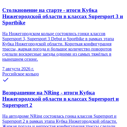
Столкновение на старте - итоги Кубка
Нижегородской области в классах Supersport 3 и
Sportbike
На Нижегородском кольце состоялись гонки классов
Supersport 3, Supersport 3 Debut и Sportbike в рамках этапа
Кубка Нижегородской области. Короткая конфигурация
трассы, жаркая погода и большое количество поворотов
сделали воскресные заезды одними из самых тяжёлых в
нынешнем сезоне.
7 августа 2026 г.
Российское кольцо
Возвращение на NRing - итоги Кубка
Нижегородской области в классах Supersport и
Supersport 2
На автодроме NRing состоялась гонка классов Supersport и
Supersport 2 в рамках этапа Кубка Нижегородской области.
Жаркая погода и непростая конфигурация трассы сделали