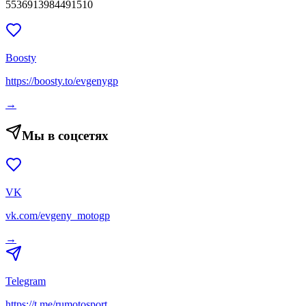
5536913984491510
Boosty
https://boosty.to/evgenygp
→
Мы в соцсетях
VK
vk.com/evgeny_motogp
→
Telegram
https://t.me/rumotosport