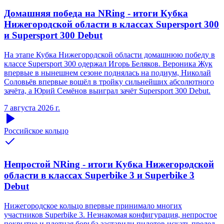
Домашняя победа на NRing - итоги Кубка
Нижегородской области в классах Supersport 300
и Supersport 300 Debut
На этапе Кубка Нижегородской области домашнюю победу в
классе Supersport 300 одержал Игорь Беляков. Вероника Жук
впервые в нынешнем сезоне поднялась на подиум, Николай
Соловьёв впервые вошёл в тройку сильнейших абсолютного
зачёта, а Юрий Семёнов выиграл зачёт Supersport 300 Debut.
7 августа 2026 г.
Российское кольцо
Непростой NRing - итоги Кубка Нижегородской
области в классах Superbike 3 и Superbike 3
Debut
Нижегородское кольцо впервые принимало многих
участников Superbike 3. Незнакомая конфигурация, непростое
покрытие и плотная борьба заставили пилотов искать предел