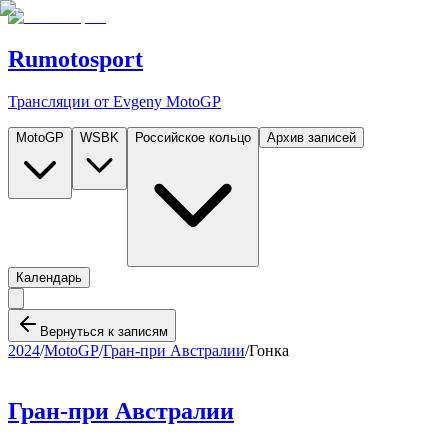
Rumotosport
Трансляции от Evgeny MotoGP
MotoGP
WSBK
Российское кольцо
Архив записей
Календарь
Вернуться к записям
2024
/
MotoGP
/
Гран-при Австралии
/
Гонка
Гран-при Австралии