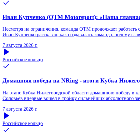
Иван Купченко (QTM Motorsport): «Наша главна
Несмотря на ограничения, команда QTM продолжает работать 
Иван Купченко рассказал, как создавалась команда, почему гл
7 августа 2026 г.
Российское кольцо
Домашняя победа на NRing - итоги Кубка Нижегоро
На этапе Кубка Нижегородской области домашнюю победу в кла
Соловьёв впервые вошёл в тройку сильнейших абсолютного зачё
7 августа 2026 г.
Российское кольцо