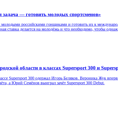
я задача — готовить молодых спортсменов»
с молодыми российскими гонщиками и готовить их к международ
авная ставка делается на молодёжь и что необходимо, чтобы одн
дской области в классах Supersport 300 и Supersp
ссе Supersport 300 одержал Игорь Беляков. Вероника Жук впер
та, а Юрий Семёнов выиграл зачёт Supersport 300 Debut.