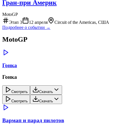
Гран-при Америк
MotoGP
Этап
3
12 апреля
Circuit of the Americas, США
Подробнее о событии →
MotoGP
Гонка
Гонка
Смотреть
Скачать
Смотреть
Скачать
Вармап и парад пилотов