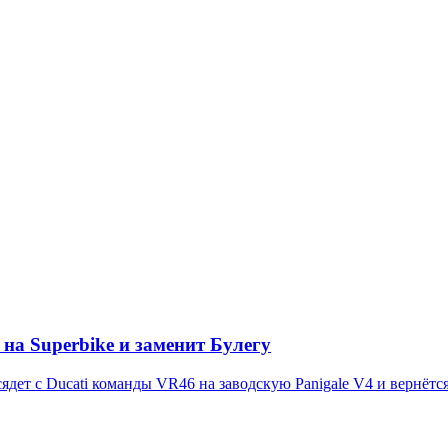
на Superbike и заменит Булегу
дет с Ducati команды VR46 на заводскую Panigale V4 и вернётся 