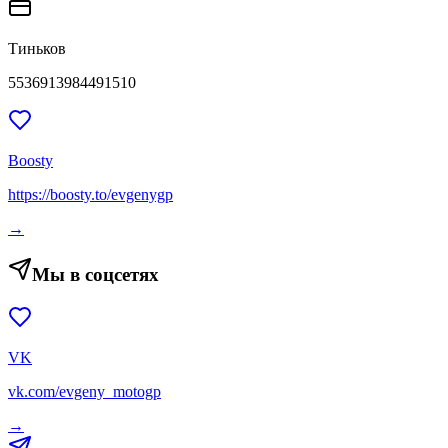
Тиньков
5536913984491510
Boosty
https://boosty.to/evgenygp
→
Мы в соцсетях
VK
vk.com/evgeny_motogp
→