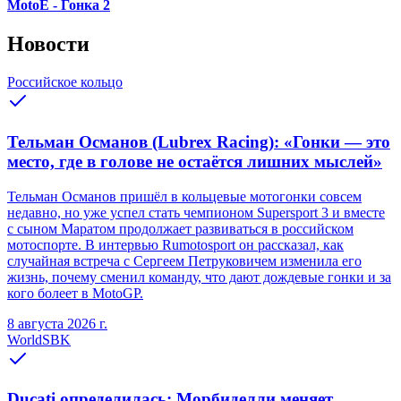
MotoE - Гонка 2
Новости
Российское кольцо
Тельман Османов (Lubrex Racing): «Гонки — это
место, где в голове не остаётся лишних мыслей»
Тельман Османов пришёл в кольцевые мотогонки совсем
недавно, но уже успел стать чемпионом Supersport 3 и вместе
с сыном Маратом продолжает развиваться в российском
мотоспорте. В интервью Rumotosport он рассказал, как
случайная встреча с Сергеем Петруковичем изменила его
жизнь, почему сменил команду, что дают дождевые гонки и за
кого болеет в MotoGP.
8 августа 2026 г.
WorldSBK
Ducati определилась: Морбиделли меняет