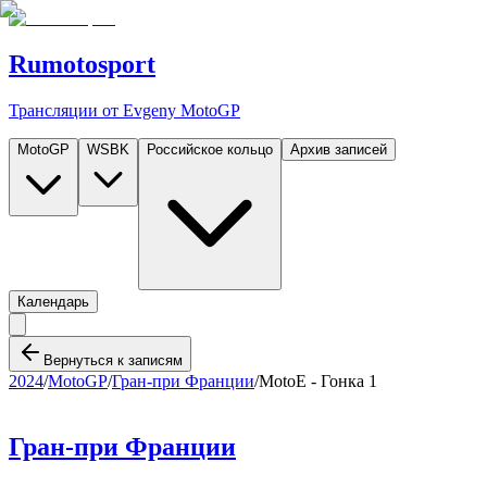
Rumotosport
Трансляции от Evgeny MotoGP
MotoGP
WSBK
Российское кольцо
Архив записей
Календарь
Вернуться к записям
2024
/
MotoGP
/
Гран-при Франции
/
MotoE - Гонка 1
Гран-при Франции