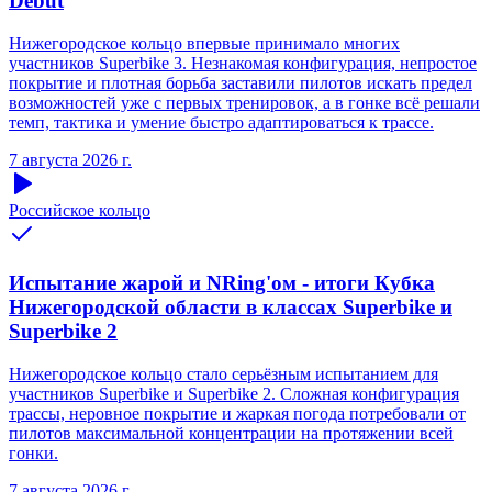
Debut
Нижегородское кольцо впервые принимало многих
участников Superbike 3. Незнакомая конфигурация, непростое
покрытие и плотная борьба заставили пилотов искать предел
возможностей уже с первых тренировок, а в гонке всё решали
темп, тактика и умение быстро адаптироваться к трассе.
7 августа 2026 г.
Российское кольцо
Испытание жарой и NRing'ом - итоги Кубка
Нижегородской области в классах Superbike и
Superbike 2
Нижегородское кольцо стало серьёзным испытанием для
участников Superbike и Superbike 2. Сложная конфигурация
трассы, неровное покрытие и жаркая погода потребовали от
пилотов максимальной концентрации на протяжении всей
гонки.
7 августа 2026 г.