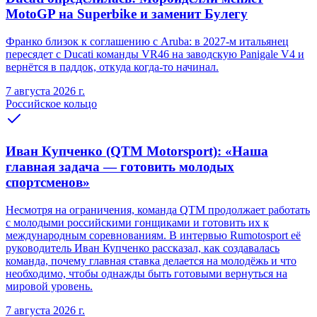
MotoGP на Superbike и заменит Булегу
Франко близок к соглашению с Aruba: в 2027-м итальянец
пересядет с Ducati команды VR46 на заводскую Panigale V4 и
вернётся в паддок, откуда когда-то начинал.
7 августа 2026 г.
Российское кольцо
Иван Купченко (QTM Motorsport): «Наша
главная задача — готовить молодых
спортсменов»
Несмотря на ограничения, команда QTM продолжает работать
с молодыми российскими гонщиками и готовить их к
международным соревнованиям. В интервью Rumotosport её
руководитель Иван Купченко рассказал, как создавалась
команда, почему главная ставка делается на молодёжь и что
необходимо, чтобы однажды быть готовыми вернуться на
мировой уровень.
7 августа 2026 г.