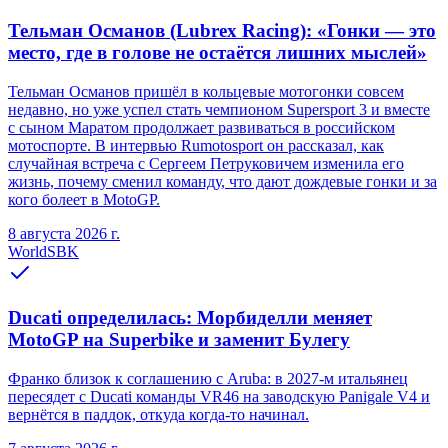
Тельман Османов (Lubrex Racing): «Гонки — это
место, где в голове не остаётся лишних мыслей»
Тельман Османов пришёл в кольцевые мотогонки совсем
недавно, но уже успел стать чемпионом Supersport 3 и вместе
с сыном Маратом продолжает развиваться в российском
мотоспорте. В интервью Rumotosport он рассказал, как
случайная встреча с Сергеем Петруковичем изменила его
жизнь, почему сменил команду, что дают дождевые гонки и за
кого болеет в MotoGP.
8 августа 2026 г.
WorldSBK
Ducati определилась: Морбиделли меняет
MotoGP на Superbike и заменит Булегу
Франко близок к соглашению с Aruba: в 2027-м итальянец
пересядет с Ducati команды VR46 на заводскую Panigale V4 и
вернётся в паддок, откуда когда-то начинал.