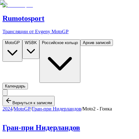
Rumotosport
Трансляции от Evgeny MotoGP
MotoGP
WSBK
Российское кольцо
Архив записей
Календарь
Вернуться к записям
2024
/
MotoGP
/
Гран-при Нидерландов
/
Moto2 - Гонка
Гран-при Нидерландов