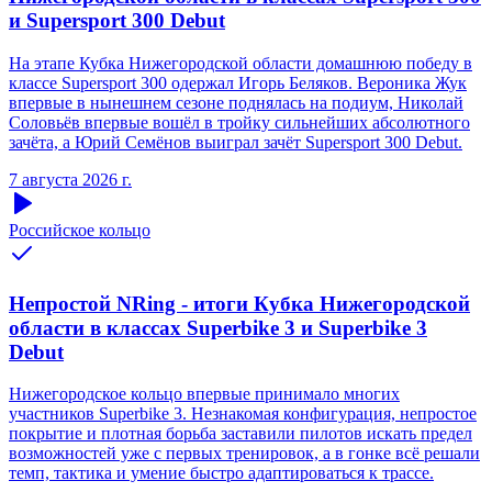
и Supersport 300 Debut
На этапе Кубка Нижегородской области домашнюю победу в
классе Supersport 300 одержал Игорь Беляков. Вероника Жук
впервые в нынешнем сезоне поднялась на подиум, Николай
Соловьёв впервые вошёл в тройку сильнейших абсолютного
зачёта, а Юрий Семёнов выиграл зачёт Supersport 300 Debut.
7 августа 2026 г.
Российское кольцо
Непростой NRing - итоги Кубка Нижегородской
области в классах Superbike 3 и Superbike 3
Debut
Нижегородское кольцо впервые принимало многих
участников Superbike 3. Незнакомая конфигурация, непростое
покрытие и плотная борьба заставили пилотов искать предел
возможностей уже с первых тренировок, а в гонке всё решали
темп, тактика и умение быстро адаптироваться к трассе.