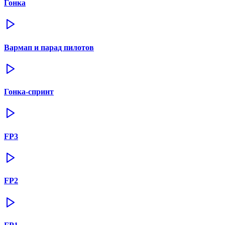
Гонка
Вармап и парад пилотов
Гонка-спринт
FP3
FP2