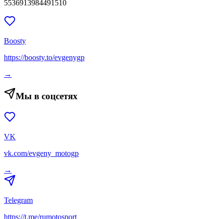
5536913984491510
Boosty
https://boosty.to/evgenygp
→
Мы в соцсетях
VK
vk.com/evgeny_motogp
→
Telegram
https://t.me/rumotosport