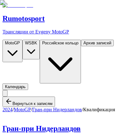
Rumotosport
Трансляции от Evgeny MotoGP
MotoGP
WSBK
Российское кольцо
Архив записей
Календарь
Вернуться к записям
2024
/
MotoGP
/
Гран-при Нидерландов
/
Квалификация
Гран-при Нидерландов