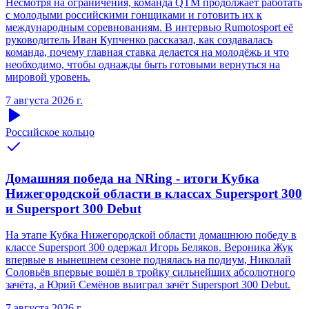
Несмотря на ограничения, команда QTM продолжает работать
с молодыми российскими гонщиками и готовить их к
международным соревнованиям. В интервью Rumotosport её
руководитель Иван Купченко рассказал, как создавалась
команда, почему главная ставка делается на молодёжь и что
необходимо, чтобы однажды быть готовыми вернуться на
мировой уровень.
7 августа 2026 г.
Российское кольцо
Домашняя победа на NRing - итоги Кубка
Нижегородской области в классах Supersport 300
и Supersport 300 Debut
На этапе Кубка Нижегородской области домашнюю победу в
классе Supersport 300 одержал Игорь Беляков. Вероника Жук
впервые в нынешнем сезоне поднялась на подиум, Николай
Соловьёв впервые вошёл в тройку сильнейших абсолютного
зачёта, а Юрий Семёнов выиграл зачёт Supersport 300 Debut.
7 августа 2026 г.