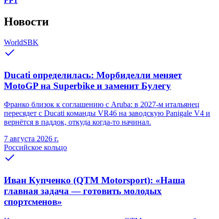
FP1
Новости
WorldSBK
Ducati определилась: Морбиделли меняет
MotoGP на Superbike и заменит Булегу
Франко близок к соглашению с Aruba: в 2027-м итальянец
пересядет с Ducati команды VR46 на заводскую Panigale V4 и
вернётся в паддок, откуда когда-то начинал.
7 августа 2026 г.
Российское кольцо
Иван Купченко (QTM Motorsport): «Наша
главная задача — готовить молодых
спортсменов»