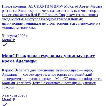
Пилот команды A5 СКАРТИМ BMW Motorrad Артём Мараев
рассказал Rumotosport, с чего начался его путь в мотоспорте,
как он оказался в Red Bull Rookies Cup, с кем из нынешних
звёзд MotoGP выступал на одной трассе и почему
начинающим гонщикам не стоит торопиться с переходом на
мощные мотоциклы.
5 августа 2026 г.
MotoGP
MotoGP закрыла тему новых уличных трасс
кроме Аделаиды
Карлос Эспелета дал пояснения: Буэнос-Айрес — одно,
Аделаида — совсем другое, а повторять австралийский
эксперимент в других городах в MotoGP пока не собираются.
Майами, если что, тоже не считают «настоящей» уличной
трассой.
5 августа 2026 г.
MotoGP