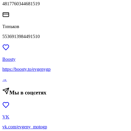
4817760344681519
Тиньков
5536913984491510
Boosty
https://boosty.to/evgenygp
→
Мы в соцсетях
VK
vk.com/evgeny_motogp