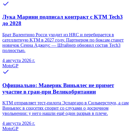
Лука Марини подписал контракт с KTM Tech3
до 2028
Брат Валентино Росси уходит из HRC и перебирается в
сателлитную KTM в 2027 году. Партнером по боксам станет
новичок Сенна Аджиус — Штайнер обновил состав Tech3
полностью.
4 августа 2026 г.
MotoGP
Официально: Маверик Виньялес не примет
участие в гран-при Великобритании
KTM отправляет тест-пилота Эспаргаро в Сильверстоун, а сам
Виньялес в соцсетях спорит со слухами о досрочном
увольнении: у него нашли ещё один разрыв в плече.
4 августа 2026 г.
MotoGP