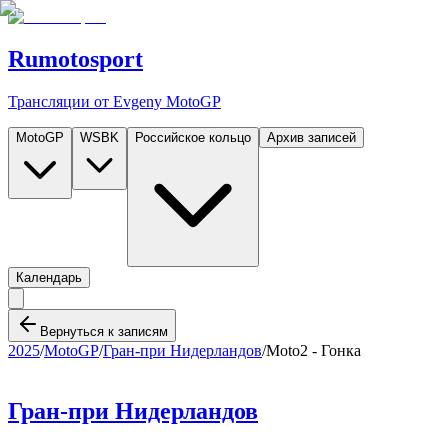
Rumotosport
Трансляции от Evgeny MotoGP
MotoGP
WSBK
Российское кольцо
Архив записей
Календарь
Вернуться к записям
2025
/
MotoGP
/
Гран-при Нидерландов
/
Moto2 - Гонка
Гран-при Нидерландов