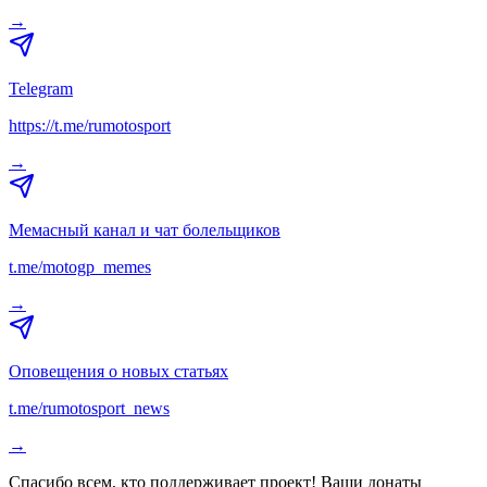
→
Telegram
https://t.me/rumotosport
→
Мемасный канал и чат болельщиков
t.me/motogp_memes
→
Оповещения о новых статьях
t.me/rumotosport_news
→
Спасибо всем, кто поддерживает проект! Ваши донаты