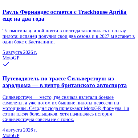
Рауль Фернандес остается с Trackhouse Aprilia
еще на два года
Тягомотина длиной почти в полгода закончилась в пользу
пилота: испанец получил свои два сезона и в 2027-м встанет в
один бокс с Бастианини.
5 августа 2026 г.
MotoGP
Путеводитель по трассе Сильверстоун: из
аэродрома — в центр британского автоспорта
Сильверстоун — место, где сначала взлетали боевые
самолеты, а уже потом их бывшие пилоты пересели на
мотоциклы. Сегодня сюда приезжают MotoGP, Формула-1 и
сотни тысяч болельщиков, хотя начиналась история
Сильверстоуна совсем не с гонок.
4 августа 2026 г.
MotoGP