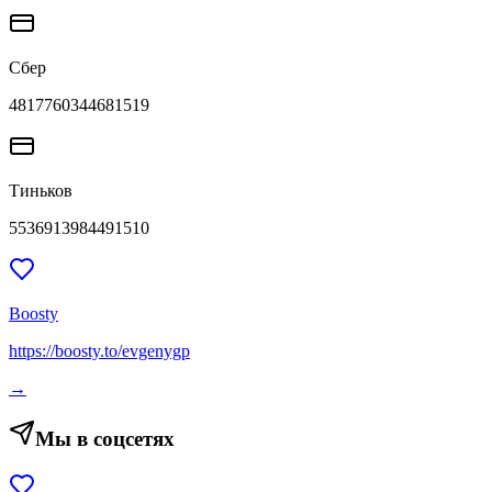
Сбер
4817760344681519
Тиньков
5536913984491510
Boosty
https://boosty.to/evgenygp
→
Мы в соцсетях