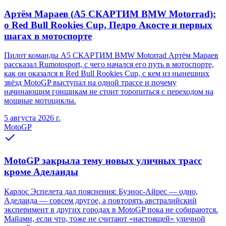
Артём Мараев (A5 СКАРТИМ BMW Motorrad):
о Red Bull Rookies Cup, Педро Акосте и первых
шагах в мотоспорте
Пилот команды A5 СКАРТИМ BMW Motorrad Артём Мараев
рассказал Rumotosport, с чего начался его путь в мотоспорте,
как он оказался в Red Bull Rookies Cup, с кем из нынешних
звёзд MotoGP выступал на одной трассе и почему
начинающим гонщикам не стоит торопиться с переходом на
мощные мотоциклы.
5 августа 2026 г.
MotoGP
MotoGP закрыла тему новых уличных трасс
кроме Аделаиды
Карлос Эспелета дал пояснения: Буэнос-Айрес — одно,
Аделаида — совсем другое, а повторять австралийский
эксперимент в других городах в MotoGP пока не собираются.
Майами, если что, тоже не считают «настоящей» уличной