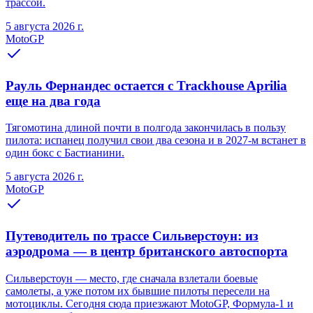
трассой.
5 августа 2026 г.
MotoGP
Рауль Фернандес остается с Trackhouse Aprilia
еще на два года
Тягомотина длиной почти в полгода закончилась в пользу
пилота: испанец получил свои два сезона и в 2027-м встанет в
один бокс с Бастианини.
5 августа 2026 г.
MotoGP
Путеводитель по трассе Сильверстоун: из
аэродрома — в центр британского автоспорта
Сильверстоун — место, где сначала взлетали боевые
самолеты, а уже потом их бывшие пилоты пересели на
мотоциклы. Сегодня сюда приезжают MotoGP, Формула-1 и