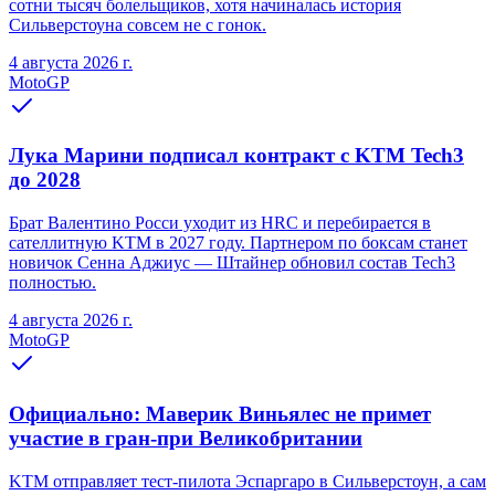
сотни тысяч болельщиков, хотя начиналась история
Сильверстоуна совсем не с гонок.
4 августа 2026 г.
MotoGP
Лука Марини подписал контракт с KTM Tech3
до 2028
Брат Валентино Росси уходит из HRC и перебирается в
сателлитную KTM в 2027 году. Партнером по боксам станет
новичок Сенна Аджиус — Штайнер обновил состав Tech3
полностью.
4 августа 2026 г.
MotoGP
Официально: Маверик Виньялес не примет
участие в гран-при Великобритании
KTM отправляет тест-пилота Эспаргаро в Сильверстоун, а сам