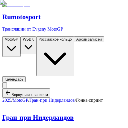
Rumotosport
Трансляции от Evgeny MotoGP
MotoGP
WSBK
Российское кольцо
Архив записей
Календарь
Вернуться к записям
2025
/
MotoGP
/
Гран-при Нидерландов
/
Гонка-спринт
Гран-при Нидерландов