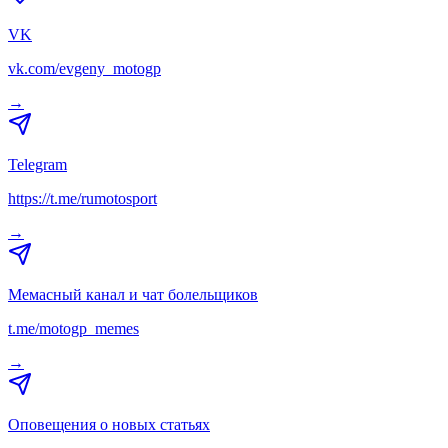
VK
vk.com/evgeny_motogp
→
Telegram
https://t.me/rumotosport
→
Мемасный канал и чат болельщиков
t.me/motogp_memes
→
Оповещения о новых статьях