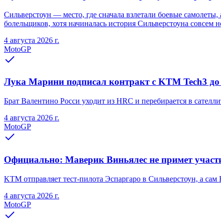
Сильверстоун — место, где сначала взлетали боевые самолеты
болельщиков, хотя начиналась история Сильверстоуна совсем не
4 августа 2026 г.
MotoGP
Лука Марини подписал контракт с KTM Tech3 до
Брат Валентино Росси уходит из HRC и перебирается в сател
4 августа 2026 г.
MotoGP
Официально: Маверик Виньялес не примет участ
KTM отправляет тест-пилота Эспаргаро в Сильверстоун, а сам 
4 августа 2026 г.
MotoGP