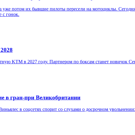
, а уже потом их бывшие пилоты пересели на мотоциклы. Сегодн
 с гонок.
 2028
литную KTM в 2027 году. Партнером по боксам станет новичок 
ие в гран-при Великобритании
Виньялес в соцсетях спорит со слухами о досрочном увольнении: