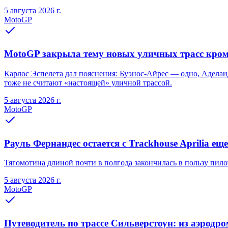
5 августа 2026 г.
MotoGP
MotoGP закрыла тему новых уличных трасс кро
Карлос Эспелета дал пояснения: Буэнос-Айрес — одно, Аделаид
тоже не считают «настоящей» уличной трассой.
5 августа 2026 г.
MotoGP
Рауль Фернандес остается с Trackhouse Aprilia еще
Тягомотина длиной почти в полгода закончилась в пользу пилот
5 августа 2026 г.
MotoGP
Путеводитель по трассе Сильверстоун: из аэродр