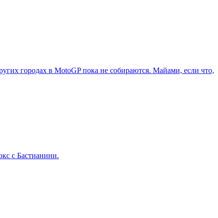
ругих городах в MotoGP пока не собираются. Майами, если что,
окс с Бастианини.