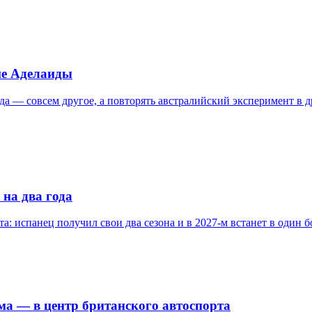
ме Аделаиды
а — совсем другое, а повторять австралийский эксперимент в д
 на два года
а: испанец получил свои два сезона и в 2027-м встанет в один б
ома — в центр британского автоспорта