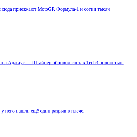
я сюда приезжают MotoGP, Формула-1 и сотни тысяч
Сенна Аджиус — Штайнер обновил состав Tech3 полностью.
 у него нашли ещё один разрыв в плече.