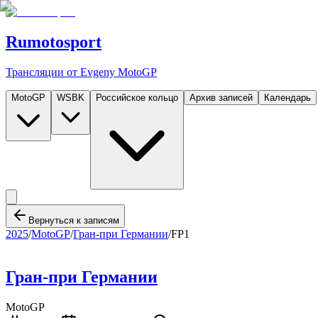
Rumotosport
Трансляции от Evgeny MotoGP
MotoGP
WSBK
Российское кольцо
Архив записей
Календарь
Вернуться к записям
2025
/
MotoGP
/
Гран-при Германии
/
FP1
Гран-при Германии
MotoGP