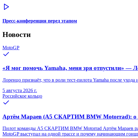
Пресс-конференция перед этапом
Новости
MotoGP
«Я мог помочь Yamaha, меня зря отпустили» — Ло
Лоренцо признаёт, что в роли тест-пилота Yamaha после ухода
5 августа 2026 г.
Российское кольцо
Артём Мараев (A5 СКАРТИМ BMW Motorrad): о Re
Пилот команды A5 СКАРТИМ BMW Motorrad Артём Мараев рассказа
MotoGP выступал на одной трассе и почему начинающим гонщи