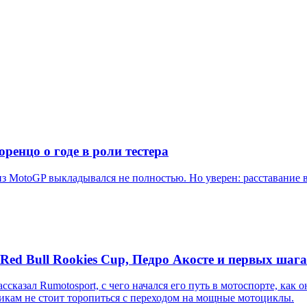
ренцо о годе в роли тестера
 из MotoGP выкладывался не полностью. Но уверен: расставание
d Bull Rookies Cup, Педро Акосте и первых шага
л Rumotosport, с чего начался его путь в мотоспорте, как он о
кам не стоит торопиться с переходом на мощные мотоциклы.