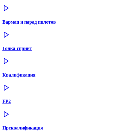
Вармап и парад пилотов
Гонка-спринт
Квалификация
FP2
Преквалификация