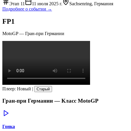
Этап
11
11 июля 2025 г.
Sachsenring, Германия
Подробнее о событии →
FP1
MotoGP
—
Гран-при Германии
Плеер
:
Новый
|
Старый
Гран-при Германии
— Класс
MotoGP
Гонка