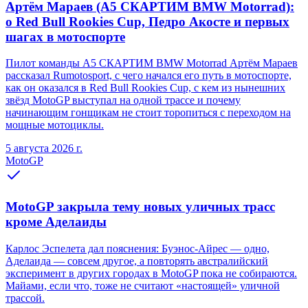
Артём Мараев (A5 СКАРТИМ BMW Motorrad):
о Red Bull Rookies Cup, Педро Акосте и первых
шагах в мотоспорте
Пилот команды A5 СКАРТИМ BMW Motorrad Артём Мараев
рассказал Rumotosport, с чего начался его путь в мотоспорте,
как он оказался в Red Bull Rookies Cup, с кем из нынешних
звёзд MotoGP выступал на одной трассе и почему
начинающим гонщикам не стоит торопиться с переходом на
мощные мотоциклы.
5 августа 2026 г.
MotoGP
MotoGP закрыла тему новых уличных трасс
кроме Аделаиды
Карлос Эспелета дал пояснения: Буэнос-Айрес — одно,
Аделаида — совсем другое, а повторять австралийский
эксперимент в других городах в MotoGP пока не собираются.
Майами, если что, тоже не считают «настоящей» уличной
трассой.