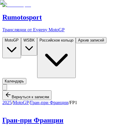
Rumotosport
Трансляции от Evgeny MotoGP
MotoGP
WSBK
Российское кольцо
Архив записей
Календарь
Вернуться к записям
2025
/
MotoGP
/
Гран-при Франции
/
FP1
Гран-при Франции