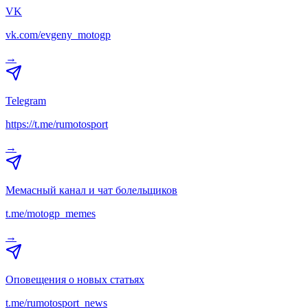
VK
vk.com/evgeny_motogp
→
Telegram
https://t.me/rumotosport
→
Мемасный канал и чат болельщиков
t.me/motogp_memes
→
Оповещения о новых статьях
t.me/rumotosport_news