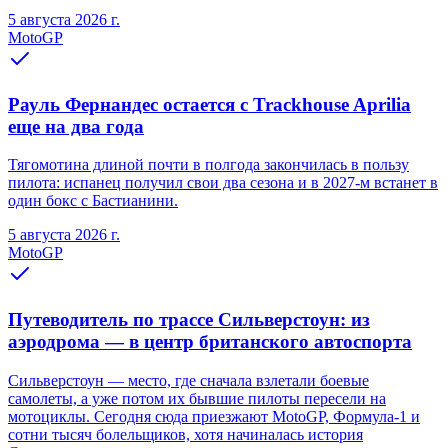
5 августа 2026 г.
MotoGP
Рауль Фернандес остается с Trackhouse Aprilia
еще на два года
Тягомотина длиной почти в полгода закончилась в пользу
пилота: испанец получил свои два сезона и в 2027-м встанет в
один бокс с Бастианини.
5 августа 2026 г.
MotoGP
Путеводитель по трассе Сильверстоун: из
аэродрома — в центр британского автоспорта
Сильверстоун — место, где сначала взлетали боевые
самолеты, а уже потом их бывшие пилоты пересели на
мотоциклы. Сегодня сюда приезжают MotoGP, Формула-1 и
сотни тысяч болельщиков, хотя начиналась история