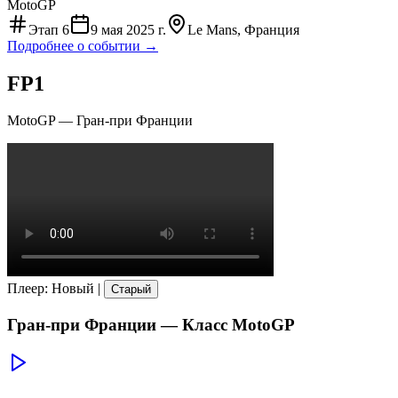
MotoGP
Этап
6
9 мая 2025 г.
Le Mans, Франция
Подробнее о событии →
FP1
MotoGP
—
Гран-при Франции
Плеер
:
Новый
|
Старый
Гран-при Франции
— Класс
MotoGP