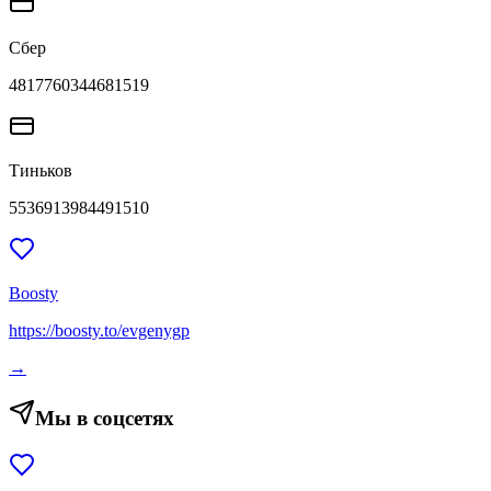
Сбер
4817760344681519
Тиньков
5536913984491510
Boosty
https://boosty.to/evgenygp
→
Мы в соцсетях