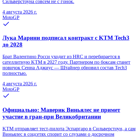
Сильверстоуна совсем не с гонок.
4 августа 2026 г.
MotoGP
Лука Марини подписал контракт с KTM Tech3
до 2028
Брат Валентино Росси уходит из HRC и перебирается в
сателлитную KTM в 2027 году. Партнером по боксам станет
новичок Сенна Аджиус — Штайнер обновил состав Tech3
полностью.
4 августа 2026 г.
MotoGP
Официально: Маверик Виньялес не примет
участие в гран-при Великобритании
KTM отправляет тест-пилота Эспаргаро в Сильверстоун, а сам
Виньялес в соцсетях спорит со слухами о досрочном