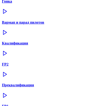
Гонка
Вармап и парад пилотов
Квалификация
FP2
Преквалификация