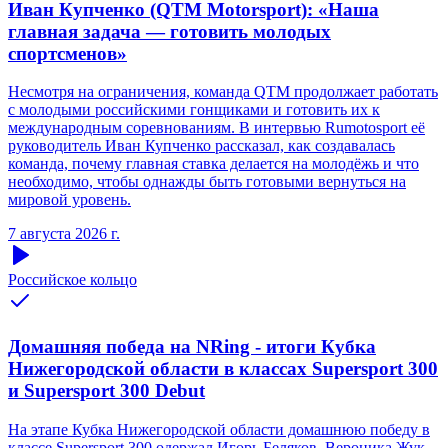
Иван Купченко (QTM Motorsport): «Наша
главная задача — готовить молодых
спортсменов»
Несмотря на ограничения, команда QTM продолжает работать
с молодыми российскими гонщиками и готовить их к
международным соревнованиям. В интервью Rumotosport её
руководитель Иван Купченко рассказал, как создавалась
команда, почему главная ставка делается на молодёжь и что
необходимо, чтобы однажды быть готовыми вернуться на
мировой уровень.
7 августа 2026 г.
Российское кольцо
Домашняя победа на NRing - итоги Кубка
Нижегородской области в классах Supersport 300
и Supersport 300 Debut
На этапе Кубка Нижегородской области домашнюю победу в
классе Supersport 300 одержал Игорь Беляков. Вероника Жук