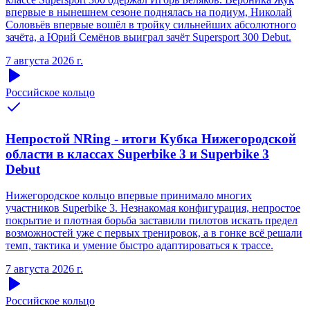
впервые в нынешнем сезоне поднялась на подиум, Николай
Соловьёв впервые вошёл в тройку сильнейших абсолютного
зачёта, а Юрий Семёнов выиграл зачёт Supersport 300 Debut.
7 августа 2026 г.
Российское кольцо
Непростой NRing - итоги Кубка Нижегородской
области в классах Superbike 3 и Superbike 3
Debut
Нижегородское кольцо впервые принимало многих
участников Superbike 3. Незнакомая конфигурация, непростое
покрытие и плотная борьба заставили пилотов искать предел
возможностей уже с первых тренировок, а в гонке всё решали
темп, тактика и умение быстро адаптироваться к трассе.
7 августа 2026 г.
Российское кольцо