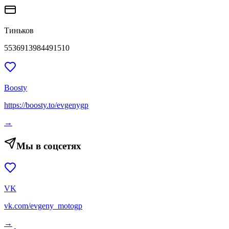
Тиньков
5536913984491510
Boosty
https://boosty.to/evgenygp
→
Мы в соцсетях
VK
vk.com/evgeny_motogp
→