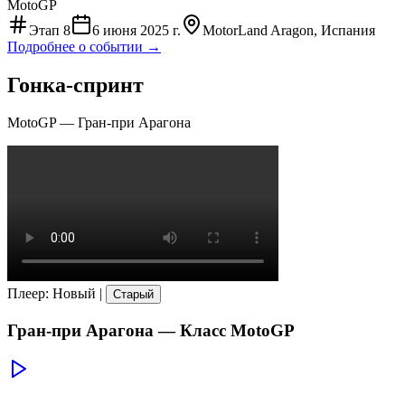
MotoGP
Этап
8
6 июня 2025 г.
MotorLand Aragon, Испания
Подробнее о событии →
Гонка-спринт
MotoGP
—
Гран-при Арагона
Плеер
:
Новый
|
Старый
Гран-при Арагона
— Класс
MotoGP