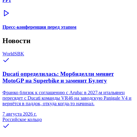
FP1
Пресс-конференция перед этапом
Новости
WorldSBK
Ducati определилась: Морбиделли меняет
MotoGP на Superbike и заменит Булегу
Франко близок к соглашению с Aruba: в 2027-м итальянец
пересядет с Ducati команды VR46 на заводскую Panigale V4 и
вернётся в паддок, откуда когда-то начинал.
7 августа 2026 г.
Российское кольцо