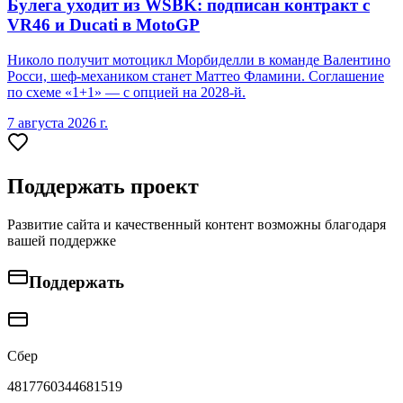
Булега уходит из WSBK: подписан контракт с
VR46 и Ducati в MotoGP
Николо получит мотоцикл Морбиделли в команде Валентино
Росси, шеф-механиком станет Маттео Фламини. Соглашение
по схеме «1+1» — с опцией на 2028-й.
7 августа 2026 г.
Поддержать проект
Развитие сайта и качественный контент возможны благодаря
вашей поддержке
Поддержать
Сбер
4817760344681519