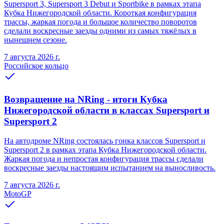
Supersport 3, Supersport 3 Debut и Sportbike в рамках этапа
Кубка Нижегородской области. Короткая конфигурация
трассы, жаркая погода и большое количество поворотов
сделали воскресные заезды одними из самых тяжёлых в
нынешнем сезоне.
7 августа 2026 г.
Российское кольцо
Возвращение на NRing - итоги Кубка
Нижегородской области в классах Supersport и
Supersport 2
На автодроме NRing состоялась гонка классов Supersport и
Supersport 2 в рамках этапа Кубка Нижегородской области.
Жаркая погода и непростая конфигурация трассы сделали
воскресные заезды настоящим испытанием на выносливость.
7 августа 2026 г.
MotoGP