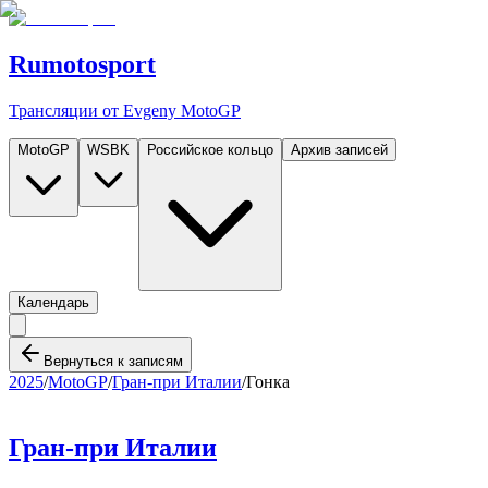
Rumotosport
Трансляции от Evgeny MotoGP
MotoGP
WSBK
Российское кольцо
Архив записей
Календарь
Вернуться к записям
2025
/
MotoGP
/
Гран-при Италии
/
Гонка
Гран-при Италии