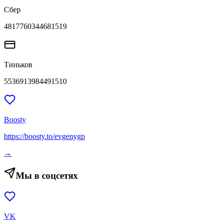
Сбер
4817760344681519
Тиньков
5536913984491510
Boosty
https://boosty.to/evgenygp
→
Мы в соцсетях
VK