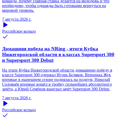
команда, почему главная ставка делается на молодёжь и что
необходимо, чтобы однажды быть готовыми вернуться на
мировой уровень.
7 августа 2026 г.
Российское кольцо
Домашняя победа на NRing - итоги Кубка
Нижегородской области в классах Supersport 300
и Supersport 300 Debut
На этапе Кубка Нижегородской области домашнюю победу в
классе Supersport 300 одержал Игорь Беляков. Вероника Жук
впервые в нынешнем сезоне поднялась на подиум, Николай
Соловьёв впервые вошёл в тройку сильнейших абсолютного
зачёта, а Юрий Семёнов выиграл зачёт Supersport 300 Debut.
7 августа 2026 г.
Российское кольцо