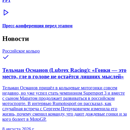
FP1
Пресс-конференция перед этапом
Новости
Российское кольцо
Тельман Османов (Lubrex Racing): «Гонки — это
место, где в голове не остаётся лишних мыслей»
Тельман Османов пришёл в кольцевые мотогонки совсем
недавно, но уже успел стать чемпионом Supersport 3 и вместе
с сыном Маратом продолжает развиваться в российском
мотоспорте. В интервью Rumotosport он рассказал, как
случайная встреча с Сергеем Петруковичем изменила его
жизнь, почему сменил команду, что дают дождевые гонки и за
кого болеет в MotoGP.
8 августа 2026 г.