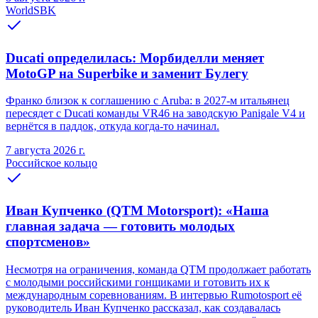
WorldSBK
Ducati определилась: Морбиделли меняет
MotoGP на Superbike и заменит Булегу
Франко близок к соглашению с Aruba: в 2027-м итальянец
пересядет с Ducati команды VR46 на заводскую Panigale V4 и
вернётся в паддок, откуда когда-то начинал.
7 августа 2026 г.
Российское кольцо
Иван Купченко (QTM Motorsport): «Наша
главная задача — готовить молодых
спортсменов»
Несмотря на ограничения, команда QTM продолжает работать
с молодыми российскими гонщиками и готовить их к
международным соревнованиям. В интервью Rumotosport её
руководитель Иван Купченко рассказал, как создавалась