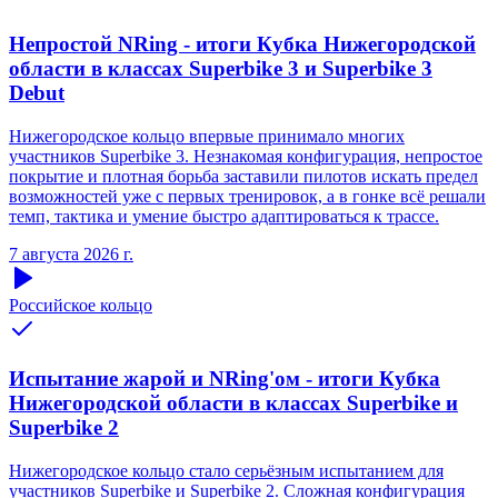
Непростой NRing - итоги Кубка Нижегородской
области в классах Superbike 3 и Superbike 3
Debut
Нижегородское кольцо впервые принимало многих
участников Superbike 3. Незнакомая конфигурация, непростое
покрытие и плотная борьба заставили пилотов искать предел
возможностей уже с первых тренировок, а в гонке всё решали
темп, тактика и умение быстро адаптироваться к трассе.
7 августа 2026 г.
Российское кольцо
Испытание жарой и NRing'ом - итоги Кубка
Нижегородской области в классах Superbike и
Superbike 2
Нижегородское кольцо стало серьёзным испытанием для
участников Superbike и Superbike 2. Сложная конфигурация