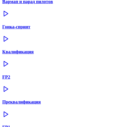
Вармап и парад пилотов
Гонка-спринт
Квалификация
FP2
Преквалификация